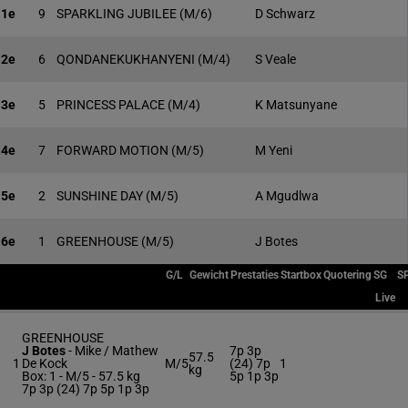
1e
9
SPARKLING JUBILEE
(M/6)
D Schwarz
2e
6
QONDANEKUKHANYENI
(M/4)
S Veale
3e
5
PRINCESS PALACE
(M/4)
K Matsunyane
4e
7
FORWARD MOTION
(M/5)
M Yeni
5e
2
SUNSHINE DAY
(M/5)
A Mgudlwa
6e
1
GREENHOUSE
(M/5)
J Botes
G/L
Gewicht
Prestaties
Startbox
Quotering
SG
S
Live
GREENHOUSE
J Botes
-
Mike / Mathew
7p 3p
57.5
1
De Kock
M/5
(24) 7p
1
kg
Box: 1 -
M/5 -
57.5 kg
5p 1p 3p
7p 3p (24) 7p 5p 1p 3p