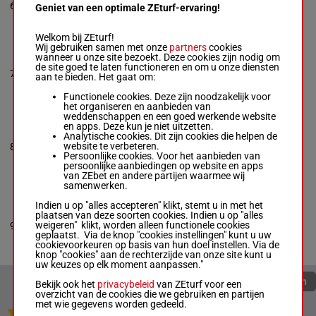
S Veale
-
WGC Miller
53.5
6
M/4
(24) 4p
6
Geniet van een optimale ZEturf-ervaring!
Box: 6 -
M/4 -
53.5 kg
kg
4p 6p
5p 7p 7p (24) 4p 4p 6p
Welkom bij ZEturf!
Wij gebruiken samen met onze
partners
cookies
wanneer u onze site bezoekt. Deze cookies zijn nodig om
FORWARD MOTION
2p 7p 2p
de site goed te laten functioneren en om u onze diensten
M Yeni
-
P V Lafferty
7
M/5
61 kg
(24) 5p
7
aan te bieden. Het gaat om:
Box: 7 -
M/5 -
61 kg
7p 2p
2p 7p 2p (24) 5p 7p 2p
Functionele cookies. Deze zijn noodzakelijk voor
het organiseren en aanbieden van
weddenschappen en een goed werkende website
en apps. Deze kun je niet uitzetten.
ALPHABETTY
Analytische cookies. Dit zijn cookies die helpen de
3p 3p 5p
S Khumalo
-
G van Zyl
55.5
website te verbeteren.
8
M/5
(24) 6p
8
(Jnr)
kg
Persoonlijke cookies. Voor het aanbieden van
6p 8p
Box: 8 -
M/5 -
55.5 kg
persoonlijke aanbiedingen op website en apps
3p 3p 5p (24) 6p 6p 8p
van ZEbet en andere partijen waarmee wij
samenwerken.
Indien u op "alles accepteren" klikt, stemt u in met het
SPARKLING JUBILEE
plaatsen van deze soorten cookies. Indien u op "alles
7p 6p
D Schwarz
-
M/M de
55.5
weigeren" klikt, worden alleen functionele cookies
9
M/6
(24) 7p
9
Kock
kg
geplaatst. Via de knop "cookies instellingen" kunt u uw
8p 1p 2p
Box: 9 -
M/6 -
55.5 kg
cookievoorkeuren op basis van hun doel instellen. Via de
7p 6p (24) 7p 8p 1p 2p
knop "cookies" aan de rechterzijde van onze site kunt u
uw keuzes op elk moment aanpassen."
Quoteringen verversen
Bekijk ook het
privacybeleid
van ZEturf voor een
overzicht van de cookies die we gebruiken en partijen
met wie gegevens worden gedeeld.
Jouw favoriete paarden