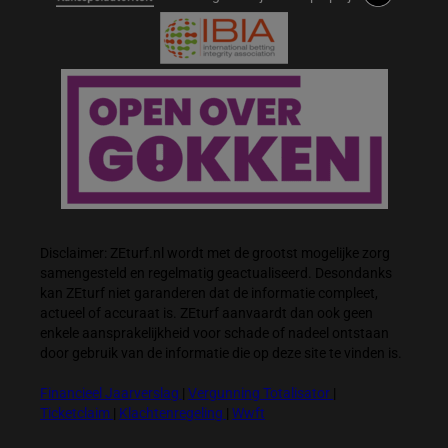
Disclaimer: ZEturf.nl wordt met de grootst mogelijke zorg
samengesteld en regelmatig geactualiseerd. Desondanks
kan ZEturf niet garanderen dat de informatie compleet,
actueel of accuraat is. ZEturf aanvaardt dan ook geen
enkele aansprakelijkheid voor schade of nadeel ontstaan
door gebruik van de informatie die op deze site te vinden is.
Financieel Jaarverslag
|
Vergunning Totalisator
|
Ticketclaim
|
Klachtenregeling
|
Wwft