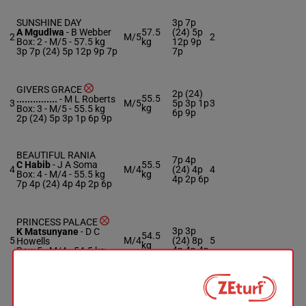
SUNSHINE DAY
3p 7p
A Mgudlwa
-
B Webber
57.5
(24) 5p
2
M/5
2
Box: 2 -
M/5 -
57.5 kg
kg
12p 9p
3p 7p (24) 5p 12p 9p 7p
7p
GIVERS GRACE
2p (24)
55.5
...............
-
M L Roberts
3
M/5
5p 3p 1p
3
kg
Box: 3 -
M/5 -
55.5 kg
6p 9p
2p (24) 5p 3p 1p 6p 9p
BEAUTIFUL RANIA
7p 4p
C Habib
-
J A Soma
55.5
4
M/4
(24) 4p
4
Box: 4 -
M/4 -
55.5 kg
kg
4p 2p 6p
7p 4p (24) 4p 4p 2p 6p
PRINCESS PALACE
3p 3p
K Matsunyane
-
D C
54.5
5
M/4
(24) 8p
5
Howells
kg
4p 4p 4p
Box: 5 -
M/4 -
54.5 kg
3p 3p (24) 8p 4p 4p 4p
QONDANEKUKHANYENI
5p 7p 7p