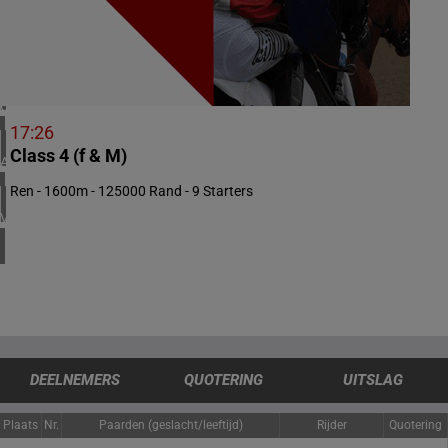
4 meeting(s)
IERLAND
1 meeting(s)
CHILI
1 meeting(s)
17:26
Class 4 (f & M)
ARGENTINIË
1 meeting(s)
Ren - 1600m - 125000 Rand - 9 Starters
VERENIGDE STATEN
4 meeting(s)
DEELNEMERS
QUOTERING
UITSLAG
Plaats
Nr.
Paarden (geslacht/leeftijd)
Rijder
Quotering