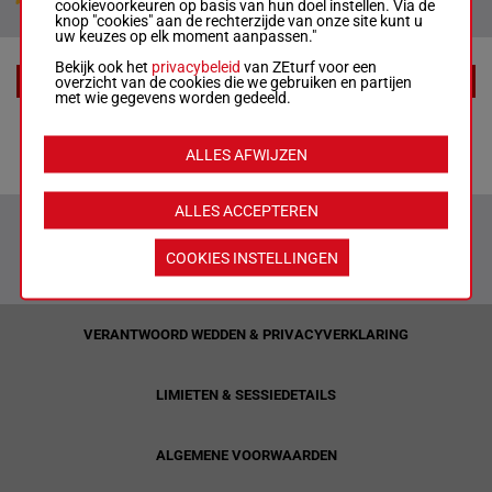
cookievoorkeuren op basis van hun doel instellen. Via de
knop "cookies" aan de rechterzijde van onze site kunt u
uw keuzes op elk moment aanpassen."
Bekijk ook het
privacybeleid
van ZEturf voor een
overzicht van de cookies die we gebruiken en partijen
EXTRA
met wie gegevens worden gedeeld.
Tips
ALLES AFWIJZEN
ALLES ACCEPTEREN
COOKIES INSTELLINGEN
VERANTWOORD WEDDEN & PRIVACYVERKLARING
LIMIETEN & SESSIEDETAILS
ALGEMENE VOORWAARDEN