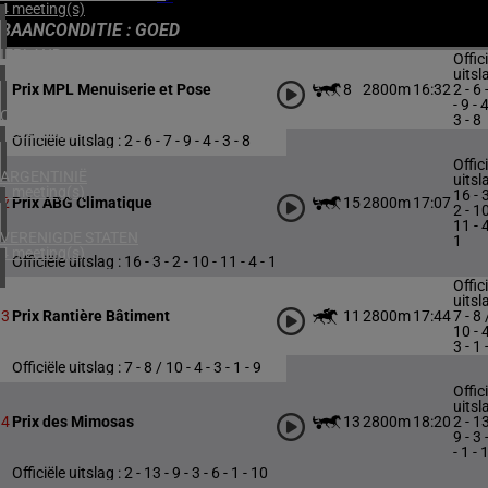
4 meeting(s)
BAANCONDITIE : GOED
IERLAND
Offic
1 meeting(s)
uitsl
8
2800m
16:32
2 - 6 
1
Prix MPL Menuiserie et Pose
- 9 - 4
CHILI
3 - 8
1 meeting(s)
Officiële uitslag : 2 - 6 - 7 - 9 - 4 - 3 - 8
Offic
ARGENTINIË
uitsl
1 meeting(s)
16 - 3
15
2800m
17:07
2
Prix ABG Climatique
2 - 10
11 - 4
VERENIGDE STATEN
1
4 meeting(s)
Officiële uitslag : 16 - 3 - 2 - 10 - 11 - 4 - 1
Offic
uitsl
11
2800m
17:44
7 - 8 
3
Prix Rantière Bâtiment
10 - 4
3 - 1 
Officiële uitslag : 7 - 8 / 10 - 4 - 3 - 1 - 9
Offic
uitsl
13
2800m
18:20
2 - 13
4
Prix des Mimosas
9 - 3 
- 1 - 
Officiële uitslag : 2 - 13 - 9 - 3 - 6 - 1 - 10