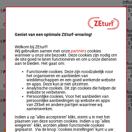
Offic
uitsl
9
2800m
18:57
1 - 5 
5
Prix Charpentes Onillon
- 2 - 7
9 - 6
Officiële uitslag : 1 - 5 - 8 - 2 - 7 - 9 - 6
Offic
Geniet van een optimale ZEturf-ervaring!
uitsl
18 - 8
16
2800m
19:29
6
Prix des Tulipes
5 - 3 
Welkom bij ZEturf!
13 - 
Wij gebruiken samen met onze
partners
cookies
14
wanneer u onze site bezoekt. Deze cookies zijn nodig om
Officiële uitslag : 18 - 8 - 5 - 3 - 13 - 11 - 14
de site goed te laten functioneren en om u onze diensten
aan te bieden. Het gaat om:
Offic
uitsl
Functionele cookies. Deze zijn noodzakelijk voor
16
2800m
20:01
18 - 7
7
Prix Dubreuil TP
het organiseren en aanbieden van
13 - 6
weddenschappen en een goed werkende website
4 - 5 
en apps. Deze kun je niet uitzetten.
Officiële uitslag : 18 - 7 - 13 - 6 - 4 - 5 - 9
Analytische cookies. Dit zijn cookies die helpen de
website te verbeteren.
Offic
Persoonlijke cookies. Voor het aanbieden van
uitsl
persoonlijke aanbiedingen op website en apps
13
2800m
20:33
13 - 3
8
Prix Evelec
van ZEbet en andere partijen waarmee wij
14 - 
samenwerken.
2 - 5 
Officiële uitslag : 13 - 3 - 14 - 11 - 2 - 5 - 1
Indien u op "alles accepteren" klikt, stemt u in met het
plaatsen van deze soorten cookies. Indien u op "alles
weigeren" klikt, worden alleen functionele cookies
geplaatst. Via de knop "cookies instellingen" kunt u uw
Jouw favoriete paarden