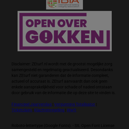
Disclaimer: ZEturf.nl wordt met de grootst mogelijke zorg
samengesteld en regelmatig geactualiseerd. Desondanks
kan ZEturf niet garanderen dat de informatie compleet,
actueel of accuraat is. ZEturf aanvaardt dan ook geen
enkele aansprakelijkheid voor schade of nadeel ontstaan
door gebruik van de informatie die op deze site te vinden is.
Financieel Jaarverslag
|
Vergunning Totalisator
|
Ticketclaim
|
Klachtenregeling
|
Wwft
Roboto-lettertype (Google Fonts). - SIL Open Font License