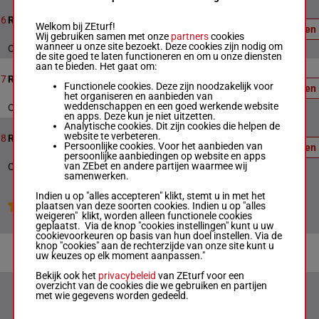
Officiële
uitslag:
8
1600m
20:09
6
Race 6
4 - 1 - 2
Welkom bij ZEturf!
Uitslagen
- 3
Wij gebruiken samen met onze
partners
cookies
wanneer u onze site bezoekt. Deze cookies zijn nodig om
Officiële uitslag : 4 - 1 - 2 - 3
de site goed te laten functioneren en om u onze diensten
Officiële
aan te bieden. Het gaat om:
uitslag:
6
1600m
20:33
7
Race 7
5 - 2 - 4
Functionele cookies. Deze zijn noodzakelijk voor
Uitslagen
- 3
het organiseren en aanbieden van
weddenschappen en een goed werkende website
Officiële uitslag : 5 - 2 - 4 - 3
en apps. Deze kun je niet uitzetten.
Officiële
Analytische cookies. Dit zijn cookies die helpen de
uitslag:
website te verbeteren.
8
1600m
20:54
8
Race 8
1 - 4 - 2
Persoonlijke cookies. Voor het aanbieden van
Uitslagen
- 3
persoonlijke aanbiedingen op website en apps
van ZEbet en andere partijen waarmee wij
Officiële uitslag : 1 - 4 - 2 - 3
samenwerken.
Indien u op "alles accepteren" klikt, stemt u in met het
Jouw favoriete paarden
plaatsen van deze soorten cookies. Indien u op "alles
weigeren" klikt, worden alleen functionele cookies
geplaatst. Via de knop "cookies instellingen" kunt u uw
cookievoorkeuren op basis van hun doel instellen. Via de
knop "cookies" aan de rechterzijde van onze site kunt u
uw keuzes op elk moment aanpassen."
Bekijk ook het
privacybeleid
van ZEturf voor een
overzicht van de cookies die we gebruiken en partijen
met wie gegevens worden gedeeld.