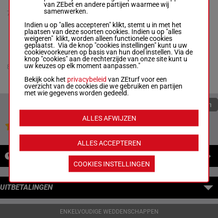
van ZEbet en andere partijen waarmee wij
Gregory Merton
-
4a 0a 0a
samenwerken.
7
Kevin Johnson
R/5
1600m
1a 4a
R/5 - 1600m
Indien u op "alles accepteren" klikt, stemt u in met het
4a 0a 0a 1a 4a
plaatsen van deze soorten cookies. Indien u op "alles
weigeren" klikt, worden alleen functionele cookies
geplaatst. Via de knop "cookies instellingen" kunt u uw
cookievoorkeuren op basis van hun doel instellen. Via de
VEL LARRY NS
knop "cookies" aan de rechterzijde van onze site kunt u
Thomas Merton
-
4a 0a 0a
uw keuzes op elk moment aanpassen."
8
Christopher Dubois
R/7
1600m
0a 0a
R/7 - 1600m
Bekijk ook het
privacybeleid
van ZEturf voor een
4a 0a 0a 0a 0a
overzicht van de cookies die we gebruiken en partijen
met wie gegevens worden gedeeld.
Quoteringen verversen
ALLES AFWIJZEN
Jouw favoriete paarden
ALLES ACCEPTEREN
NIEUWS
COOKIES INSTELLINGEN
UITBETALINGEN
ENKELVOUDIGE WEDDENSCHAPPEN