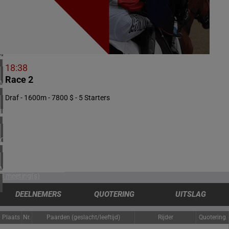
2 meeting(s)
NOORWEGEN
1 meeting(s)
ZUID-AFRIKA
1 meeting(s)
18:38
Race 2
VERENIGD KONINKRIJK
5 meeting(s)
Draf - 1600m - 7800 $ - 5 Starters
IERLAND
1 meeting(s)
CHILI
1 meeting(s)
VERENIGDE STATEN
4 meeting(s)
DEELNEMERS
QUOTERING
UITSLAG
Plaats
Nr.
Paarden (geslacht/leeftijd)
Rijder
Quotering