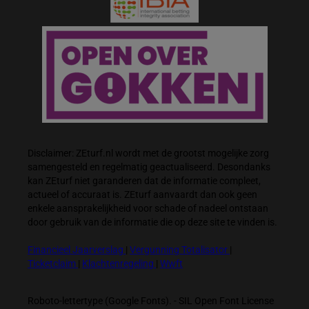
Disclaimer: ZEturf.nl wordt met de grootst mogelijke zorg
samengesteld en regelmatig geactualiseerd. Desondanks
kan ZEturf niet garanderen dat de informatie compleet,
actueel of accuraat is. ZEturf aanvaardt dan ook geen
enkele aansprakelijkheid voor schade of nadeel ontstaan
door gebruik van de informatie die op deze site te vinden is.
Financieel Jaarverslag
|
Vergunning Totalisator
|
Ticketclaim
|
Klachtenregeling
|
Wwft
Roboto-lettertype (Google Fonts). - SIL Open Font License