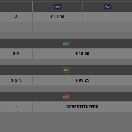
3
€ 11.90
-
-
3-2
€ 18.00
3-2-5
€ 83.25
-
GERESTITUEERD