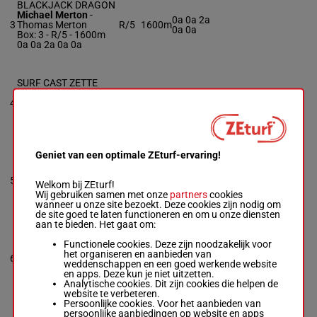
BLACKJACK DRAGON
Michael Merton
-
0a 0a 2a
3
Thomas Merton
R/5
1600m
0a 0a
Box: 3 -
R/5 - 1600m
0a 0a 2a 0a 0a
SURF CAST ZETTE
Colin Kelly
-
John
1a 2a 2a
4
Prescott
H/8
1600m
0a 0a
Box: 4 -
H/8 - 1600m
1a 2a 2a 0a 0a
Geniet van een optimale ZEturf-ervaring!
KOEPKA
Adam Moeykens
-
1a 0a (24)
5
David Dziengiel
R/6
1600m
Welkom bij ZEturf!
1a 2a 0a
Box: 5 -
R/6 - 1600m
Wij gebruiken samen met onze
partners
cookies
1a 0a (24) 1a 2a 0a
wanneer u onze site bezoekt. Deze cookies zijn nodig om
de site goed te laten functioneren en om u onze diensten
aan te bieden. Het gaat om:
SPECTACULAR PLUS
Functionele cookies. Deze zijn noodzakelijk voor
Jim Taggart Jr
-
0a 0a (24)
het organiseren en aanbieden van
6
Arthur Jones
R/5
1600m
0a 0a 1a
weddenschappen en een goed werkende website
Box: 6 -
R/5 - 1600m
en apps. Deze kun je niet uitzetten.
0a 0a (24) 0a 0a 1a
Analytische cookies. Dit zijn cookies die helpen de
website te verbeteren.
Persoonlijke cookies. Voor het aanbieden van
persoonlijke aanbiedingen op website en apps
SMART N SASSY NS