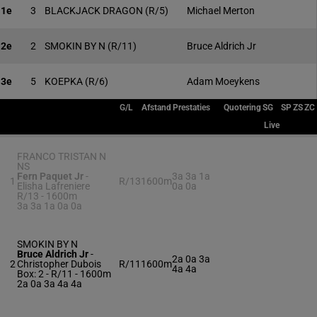
1e
3
BLACKJACK DRAGON
(R/5)
Michael Merton
2e
2
SMOKIN BY N
(R/11)
Bruce Aldrich Jr
3e
5
KOEPKA
(R/6)
Adam Moeykens
G/L
Afstand
Prestaties
Quotering
SG
SP
ZS
ZC
Live
FRANCO TRISTAN N
NS
Fern Paquet Jr
-
3a 3a 1a
1
R/13
1600m
Elisha Lafreniere
0a 0a
R/13 - 1600m
3a 3a 1a 0a 0a
SMOKIN BY N
Bruce Aldrich Jr
-
2a 0a 3a
2
Christopher Dubois
R/11
1600m
4a 4a
Box: 2 -
R/11 - 1600m
2a 0a 3a 4a 4a