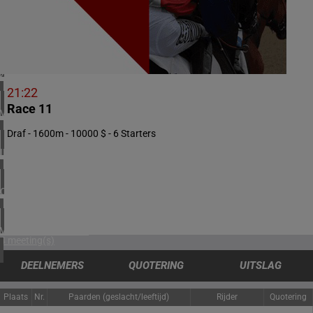
2 meeting(s)
NOORWEGEN
1 meeting(s)
ZUID-AFRIKA
1 meeting(s)
21:22
Race 11
VERENIGD KONINKRIJK
5 meeting(s)
Draf - 1600m - 10000 $ - 6 Starters
IERLAND
1 meeting(s)
CHILI
1 meeting(s)
VERENIGDE STATEN
4 meeting(s)
DEELNEMERS
QUOTERING
UITSLAG
Plaats
Nr.
Paarden (geslacht/leeftijd)
Rijder
Quotering