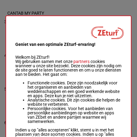
CANTAB MY PARTY
Phil Fluet
-
Brielle
1a 1a 2a 2a
3
Roman
R/5
1600m
0a
Box: 3 -
R/5 - 1600m
1a 1a 2a 2a 0a
Geniet van een optimale ZEturf-ervaring!
GRANT-CAROL
Chris Long
-
Leopold
0a (24) 0a
4
Sawyers
R/4
1600m
Welkom bij ZEturf!
1a 4a 0a
Box: 4 -
R/4 - 1600m
Wij gebruiken samen met onze
partners
cookies
0a (24) 0a 1a 4a 0a
wanneer u onze site bezoekt. Deze cookies zijn nodig om
de site goed te laten functioneren en om u onze diensten
aan te bieden. Het gaat om:
BEER MUSCLES
Functionele cookies. Deze zijn noodzakelijk voor
Aaron Byron
-
John
het organiseren en aanbieden van
5
Berger
R/3
1600m
4a 0a 0a 4a
weddenschappen en een goed werkende website
Box: 5 -
R/3 - 1600m
en apps. Deze kun je niet uitzetten.
4a 0a 0a 4a
Analytische cookies. Dit zijn cookies die helpen de
website te verbeteren.
Persoonlijke cookies. Voor het aanbieden van
persoonlijke aanbiedingen op website en apps
MONETARY JUSTICE
van ZEbet en andere partijen waarmee wij
Jim Devaux
-
David
3a 2a 3a 3a
samenwerken.
6
Dewhurst
R/3
1600m
0a
Box: 6 -
R/3 - 1600m
Indien u op "alles accepteren" klikt, stemt u in met het
3a 2a 3a 3a 0a
plaatsen van deze soorten cookies. Indien u op "alles