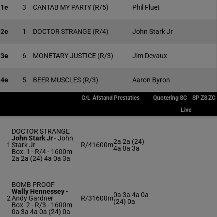
1e
3
CANTAB MY PARTY
(R/5)
Phil Fluet
2e
1
DOCTOR STRANGE
(R/4)
John Stark Jr
3e
6
MONETARY JUSTICE
(R/3)
Jim Devaux
4e
5
BEER MUSCLES
(R/3)
Aaron Byron
G/L
Afstand
Prestaties
Quotering
SG
SP
ZS
ZC
Live
DOCTOR STRANGE
John Stark Jr
-
John
2a 2a (24)
1
Stark Jr
R/4
1600m
4a 0a 3a
Box: 1 -
R/4 - 1600m
2a 2a (24) 4a 0a 3a
BOMB PROOF
Wally Hennessey
-
0a 3a 4a 0a
2
Andy Gardner
R/3
1600m
(24) 0a
Box: 2 -
R/3 - 1600m
0a 3a 4a 0a (24) 0a