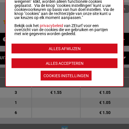
weigeren" klikt, worden alleen functionele cookies
geplaatst. Via de knop "cookies instellingen" kunt u uw
Quoteringen verversen
cookievoorkeuren op basis van hun doel instellen. Via de
knop "cookies" aan de rechterzijde van onze site kunt u
uw keuzes op elk moment aanpassen."
Jouw favoriete paarden
Bekijk ook het
privacybeleid
van ZEturf voor een
overzicht van de cookies die we gebruiken en partijen
met wie gegevens worden gedeeld.
NIEUWS
ALLES AFWIJZEN
UITBETALINGEN
ALLES ACCEPTEREN
ENKELVOUDIGE WEDDENSCHAPPEN
COOKIES INSTELLINGEN
3
€ 1.55
€ 1.05
1
€ 1.05
6
€ 1.50