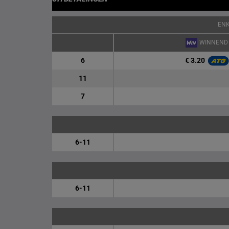
EN
WINNEND
€ 3.20
6
11
7
6-11
6-11