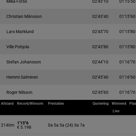
Mika Forss
02'43''10
01'15''50
Christian Månsson
02'43''40
01'15''60
Lars Marklund
02'43''70
01'15''80
Ville Pohjola
02'43''80
01'15''80
Stefan Johansson
02'44''10
01'16''70
Hemmi Salminen
02'45''40
01'16''60
Roger Nilsson
02'45''60
01'16''70
Afstand
Record/Winsom
Prestaties
Quotering
Winnend
Plaa
Live
1'15"6
2140m
0a 5a 5a (24) 3a 7a
€ 5.198