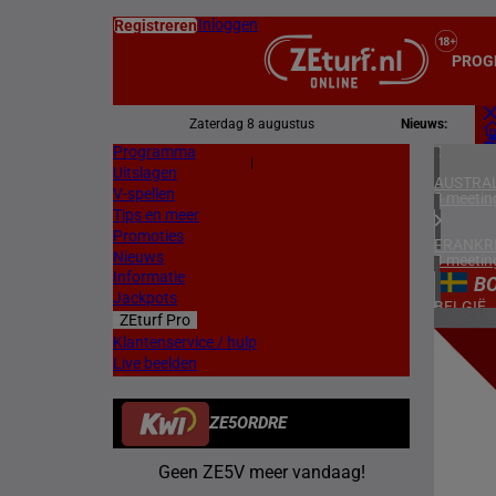
Inloggen
Registreren
PROG
Zaterdag 8 augustus
Nieuws:
Programma
Z
|
Uitslagen
L
AUSTRAL
V-spellen
3 meetin
Tips en meer
Promoties
FRANKR
Nieuws
3 meetin
Informatie
B
Jackpots
BELGIË
ZEturf Pro
1 meetin
5
Klantenservice / hulp
Live beelden
SPANJE
22/04/
1 meetin
ZE5ORDRE
ZWEDEN
2 meetin
Geen ZE5V meer vandaag!
NOORW