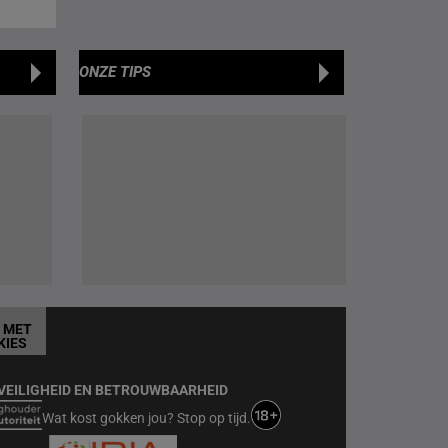
ONZE TIPS
T MET
KIES
VEILIGHEID EN BETROUWBAARHEID
Wat kost gokken jou? Stop op tijd.