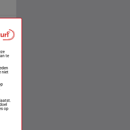
eze
aan te
ieden
 niet
op
.
laatst.
doel
es op