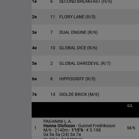
1e
6
SECOND BREAKFAST
(H/5)
2e
11
FLORY LANE
(R/5)
3e
7
DUAL ENGINE
(R/6)
4e
10
GLOBAL DICE
(R/6)
5e
2
GLOBAL DAREDEVIL
(R/7)
6e
8
HIPPOGRIFF
(R/5)
7e
14
ISOLDE BRICK
(M/6)
G/L
PAGANINI L.A.
Hanna Olofsson
-
Gunnel Fredriksson
1
M/6
M/6 - 2140m
-
1'15"6
- € 5.198
0a 5a 5a (24) 3a 7a