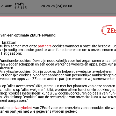
1'14"3
2140m
2a 2a 2a (24) 8a 0a
€ 6.115
1'16"7
2140m
Qa (23) 0a 0a Da 1a
€ 4.204
1'17"9
 van een optimale ZEturf-ervaring!
2140m
Da 3a 6a 2a 3a
€ 5.541
bij ZEturf!
bruiken samen met onze
partners
cookies wanneer u onze site bezoekt. D
 zijn nodig om de site goed te laten functioneren en om u onze diensten 
1'17"8
2140m
Da (24) 6a 0a 6a 0a
. Het gaat om:
€ 5.106
Functionele cookies. Deze zijn noodzakelijk voor het organiseren en aanb
van weddenschappen en een goed werkende website en apps. Deze kun je
1'13"1
2160m
4a 2a 2a (24) 1a 1a
uitzetten.
€ 11.916
Analytische cookies. Dit zijn cookies die helpen de website te verbeteren.
Persoonlijke cookies. Voor het aanbieden van persoonlijke aanbiedingen 
website en apps van ZEbet en andere partijen waarmee wij samenwerken
1'14"6
2160m
2a 2a 4a 5a (24) 0a
€ 15.009
u op "alles accepteren" klikt, stemt u in met het plaatsen van deze soorten
. Indien u op "alles weigeren" klikt, worden alleen functionele cookies gep
knop "cookies instellingen" kunt u uw cookievoorkeuren op basis van hun 
1'14"2
en. Via de knop "cookies" aan de rechterzijde van onze site kunt u uw keuz
2160m
0a (24) 2a 0a 2a 0a
€ 15.238
ment aanpassen."
ook het
privacybeleid
van ZEturf voor een overzicht van de cookies die we
ken en partijen met wie gegevens worden gedeeld.
1'14"4
2160m
(24) 0a 7a 3a 5a 5a
€ 9.578