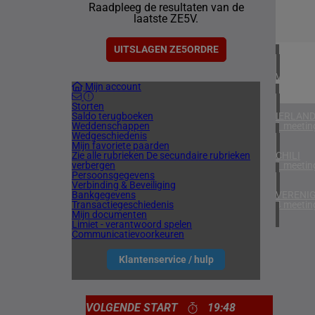
Raadpleeg de resultaten van de
1 meetin
laatste ZE5V.
ZUID-AF
1 meetin
UITSLAGEN ZE5ORDRE
VERENIG
Mijn account
5 meetin
Storten
Saldo terugboeken
IERLAN
Weddenschappen
1 meetin
Wedgeschiedenis
Mijn favoriete paarden
Zie alle rubrieken
De secundaire rubrieken
CHILI
verbergen
1 meetin
Persoonsgegevens
Verbinding & Beveiliging
Bankgegevens
VERENIG
Transactiegeschiedenis
4 meetin
Mijn documenten
Limiet - verantwoord spelen
Communicatievoorkeuren
Klantenservice / hulp
VOLGENDE START
19:48