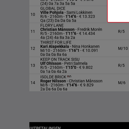
(24) 0a 7a 3a 5a 5a
GLOBAL DICE
Ville Pohjola
-
Sami Lokkinen
10
R/6
R/6 - 2160m
-
1'14"6
- € 13.323
Qa (23) Da Da 0a 5a
FLORY LANE
Christian Månsson
-
Fredrik Morén
11
R/5
R/5 - 2160m
-
1'11"6
- € 14.434
4a (24) 4a 8a 3a 2a
THIRST FOR LIFE
Kari Alapekkala
-
Nina Honkanen
12
M/10
M/10 - 2160m
-
1'16"1
- € 10.091
0a 0a 0a 8a 6a
KEEP ON TRACK SISU
Ulf Ohlsson
-
Petri Salmela
13
R/5
R/5 - 2160m
-
1'15"0
- € 9.802
0a 1a 0a 4a 2a
ISOLDE BRICK
Roger Nilsson
-
Christian Månsson
14
M/6
M/6 - 2160m
-
1'14"6
- € 9.829
2a Da 6a Da 6a
UITBETALINGEN