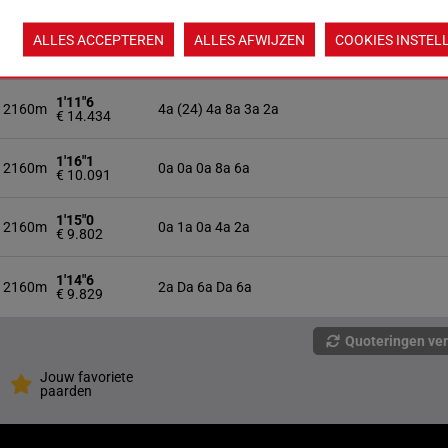
ALLES ACCEPTEREN
ALLES AFWIJZEN
COOKIES INSTEL
1'14"6
2160m
Qa (23) Da Da 0a 5a
€ 13.323
1'11"6
2160m
4a (24) 4a 8a 3a 2a
€ 14.434
1'16"1
2160m
0a 0a 0a 8a 6a
€ 10.091
1'15"0
2160m
0a 1a 0a 4a 2a
€ 9.802
1'14"6
2160m
2a Da 6a Da 6a
€ 9.829
Quoteringen ve
Jouw favoriete
paarden