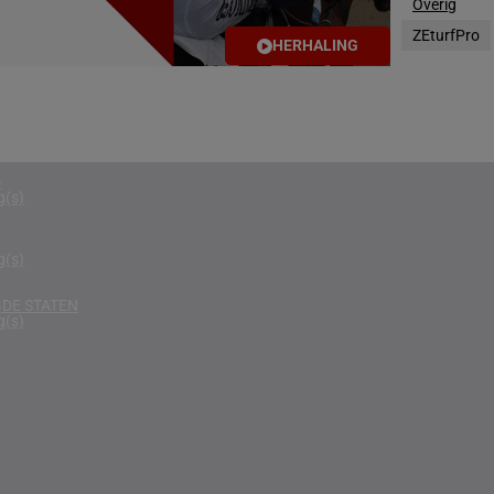
Overig
g(s)
ZEturfPro
HERHALING
RIKA
g(s)
D KONINKRIJK
g(s)
D
g(s)
g(s)
DE STATEN
g(s)