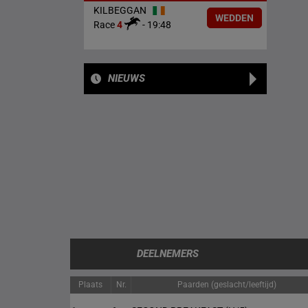
KILBEGGAN
WEDDEN
Race
4
-
19:48
NIEUWS
DEELNEMERS
Plaats
Nr.
Paarden (geslacht/leeftijd)