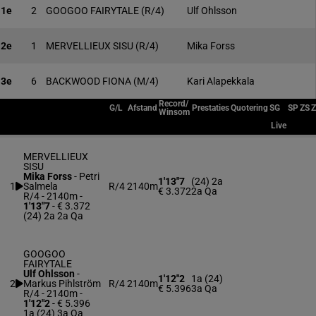
1e
2
GOOGOO FAIRYTALE
(R/4)
Ulf Ohlsson
2e
1
MERVELLIEUX SISU
(R/4)
Mika Forss
3e
6
BACKWOOD FIONA
(M/4)
Kari Alapekkala
Record/
G/L
Afstand
Prestaties
Quotering
SG
SP
ZS
Winsom
Live
MERVELLIEUX
SISU
Mika Forss
-
Petri
1'13"7
(24) 2a
1
Salmela
R/4
2140m
€ 3.372
2a Qa
R/4 - 2140m
-
1'13"7
- € 3.372
(24) 2a 2a Qa
GOOGOO
FAIRYTALE
Ulf Ohlsson
-
1'12"2
1a (24)
2
Markus Pihlström
R/4
2140m
€ 5.396
3a Qa
R/4 - 2140m
-
1'12"2
- € 5.396
1a (24) 3a Qa