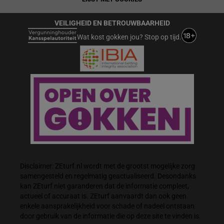
VEILIGHEID EN BETROUWBAARHEID
Wat kost gokken jou? Stop op tijd.
Disclaimer: ZEturf.nl wordt met de grootst mogelijke zorg
samengesteld en regelmatig geactualiseerd. Desondanks
kan ZEturf niet garanderen dat de informatie compleet,
actueel of accuraat is. ZEturf aanvaardt dan ook geen
enkele aansprakelijkheid voor schade of nadeel ontstaan
door gebruik van de informatie die op deze site te vinden is.