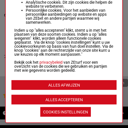
BACKWOOD
Analytische cookies. Dit zijn cookies die helpen de
FIONA
website te verbeteren.
Kari Alapekkala
-
Persoonlijke cookies. Voor het aanbieden van
3a (24)
Kari Alapekkala
1'13"4
persoonlijke aanbiedingen op website en apps
6
M/4
2160m
1a 4a 2a
M/4 - 2160m
-
€ 7.749
van ZEbet en andere partijen waarmee wij
3a
1'13"4
- € 7.749
samenwerken.
3a (24) 1a 4a 2a
3a
Indien u op "alles accepteren" klikt, stemt u in met het
plaatsen van deze soorten cookies. Indien u op "alles
weigeren" klikt, worden alleen functionele cookies
geplaatst. Via de knop "cookies instellingen" kunt u uw
VENOM
cookievoorkeuren op basis van hun doel instellen. Via de
Hanna Olofsson
-
knop "cookies" aan de rechterzijde van onze site kunt u
Hanna Olofsson
2a 0a 3a
uw keuzes op elk moment aanpassen."
1'13"1
7
R/4 - 2160m
-
R/4
2160m
(24) 1a
€ 7.194
1'13"1
- € 7.194
2a
Bekijk ook het
privacybeleid
van ZEturf voor een
2a 0a 3a (24) 1a
overzicht van de cookies die we gebruiken en partijen
2a
met wie gegevens worden gedeeld.
Quoteringen verversen
ALLES AFWIJZEN
Jouw favoriete paarden
ALLES ACCEPTEREN
COOKIES INSTELLINGEN
NIEUWS