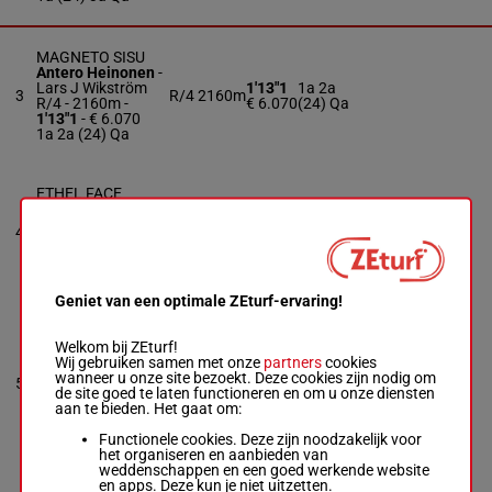
MAGNETO SISU
Antero Heinonen
-
Lars J Wikström
1'13"1
1a 2a
3
R/4
2160m
R/4 - 2160m
-
€ 6.070
(24) Qa
1'13"1
- € 6.070
1a 2a (24) Qa
ETHEL FACE
Jaakko Alamäki
-
Petter Lundberg
1'15"1
2a 1a
4
M/4
2160m
M/4 - 2160m
-
€ 7.194
Qa
1'15"1
- € 7.194
2a 1a Qa
Geniet van een optimale ZEturf-ervaring!
BWT
KEEPONRUNNING
Welkom bij ZEturf!
Tuukka Varis
-
Wij gebruiken samen met onze
partners
cookies
1a 2a
Mari Leinonen
1'19"0
wanneer u onze site bezoekt. Deze cookies zijn nodig om
5
M/3
2160m
(24) 2a
M/3 - 2160m
-
€ 6.232
de site goed te laten functioneren en om u onze diensten
3a Qa
1'19"0
- € 6.232
aan te bieden. Het gaat om:
1a 2a (24) 2a 3a
Qa
Functionele cookies. Deze zijn noodzakelijk voor
het organiseren en aanbieden van
weddenschappen en een goed werkende website
en apps. Deze kun je niet uitzetten.