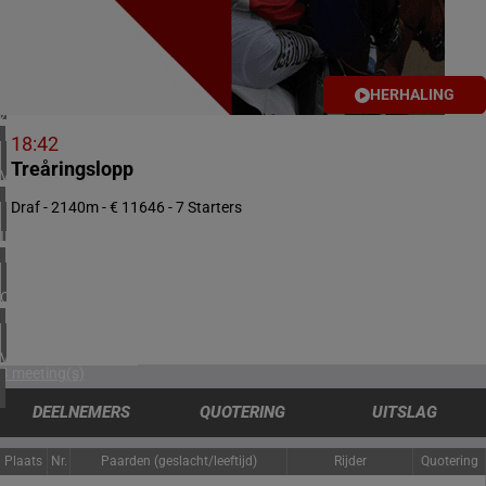
2 meeting(s)
NOORWEGEN
1 meeting(s)
HERHALING
ZUID-AFRIKA
1 meeting(s)
18:42
Treåringslopp
VERENIGD KONINKRIJK
5 meeting(s)
Draf - 2140m - € 11646 - 7 Starters
IERLAND
1 meeting(s)
CHILI
1 meeting(s)
VERENIGDE STATEN
4 meeting(s)
DEELNEMERS
QUOTERING
UITSLAG
Plaats
Nr.
Paarden (geslacht/leeftijd)
Rijder
Quotering