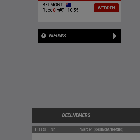
BELMONT
WEDDEN
Race
8
-
10:55
NIEUWS
DEELNEMERS
Plaats
Nr.
Paarden (geslacht/leeftijd)