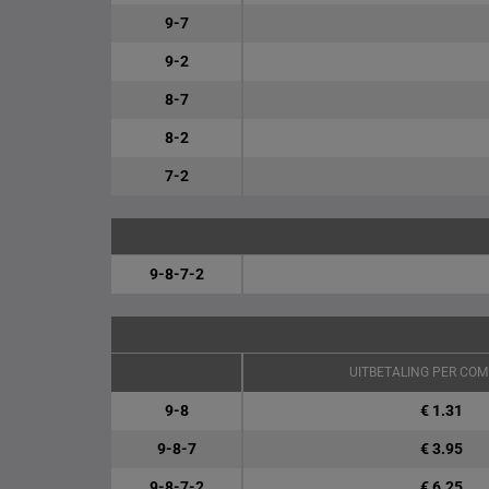
9-7
9-2
8-7
8-2
7-2
9-8-7-2
UITBETALING PER COM
9-8
€ 1.31
9-8-7
€ 3.95
9-8-7-2
€ 6.25