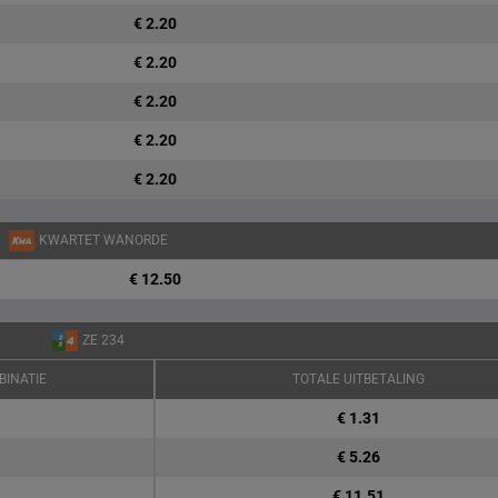
€ 2.20
€ 2.20
€ 2.20
€ 2.20
€ 2.20
KWARTET WANORDE
€ 12.50
ZE 234
BINATIE
TOTALE UITBETALING
€ 1.31
€ 5.26
€ 11.51