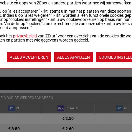
website en apps van ZEbet en andere partijen waarmee wij samenwerken
u op "alles accepteren" klikt, stemt u in met het plaatsen van deze soorten
1'14"7
2a Da Da 3a 1a 3a Da 6a 2a 1a (24)
. Indien u op "alles weigeren" klikt, worden alleen functionele cookies gep
50m
€ 39.595
1a 2a
knop "cookies instellingen" kunt u uw cookievoorkeuren op basis van hun 
en. Via de knop "cookies" aan de rechterzijde van onze site kunt u uw keuz
ment aanpassen."
1'14"2
1a 1a 2a 0a 7a 3a 3a 7a (24) 4a 7a
ook het
privacybeleid
van ZEturf voor een overzicht van de cookies die we
50m
€ 99.200
1a 1a
ken en partijen met wie gegevens worden gedeeld.
Quoteringen ve
ALLES ACCEPTEREN
ALLES AFWIJZEN
COOKIES INSTEL
Jouw favoriete
paarden
KELVOUDIGE WEDDENSCHAPPEN
2E
PLAATS
4E
€ 2.50
€ 8.50
€ 2.60