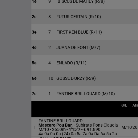
1e
9
IBISCUS DE MAHEY
(R/8)
2e
8
FUTUR CERTAIN
(R/10)
3e
7
FIRST KEN BLUE
(R/11)
4e
2
JUANA DE FONT
(M/7)
5e
4
ENLADO
(R/11)
6e
10
GOSSE D'URZY
(R/9)
7e
1
FANTINE BRILLOUARD
(M/10)
G/L
Afs
FANTINE BRILLOUARD
Mascaro Pou Bar.
-
Subirats Pons Claudia
1
M/10
26
M/10 - 2650m
-
1'15"7
- € 91.890
4a 0a 0a 0a (24) 0a 5a 7a 0a Da 6a 5a 2a