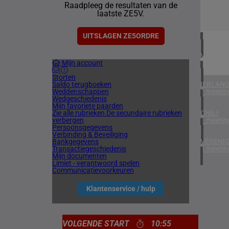
Raadpleeg de resultaten van de
1 meetin
laatste ZE5V.
ZUID-AF
1 meetin
UITSLAGEN ZE5ORDRE
VERENIG
Mijn account
5 meetin
Storten
Saldo terugboeken
IERLAN
Weddenschappen
1 meetin
Wedgeschiedenis
Mijn favoriete paarden
Zie alle rubrieken
De secundaire rubrieken
CHILI
verbergen
1 meetin
Persoonsgegevens
Verbinding & Beveiliging
Bankgegevens
VERENIG
Transactiegeschiedenis
4 meetin
Mijn documenten
Limiet - verantwoord spelen
Communicatievoorkeuren
Klantenservice / hulp
VOLGENDE START
10:55