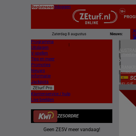
Inloggen
Registreren
PROG
Zaterdag 8 augustus
Nieuws:
Programma
Z
|
Uitslagen
L
AUSTRAL
V-spellen
3 meetin
Tips en meer
Promoties
FRANKR
Nieuws
3 meetin
Informatie
S
Jackpots
BELGIË
ZEturf Pro
1 meetin
4
Klantenservice / hulp
Live beelden
SPANJE
22/04/
1 meetin
ZE5ORDRE
ZWEDEN
2 meetin
Geen ZE5V meer vandaag!
NOORW