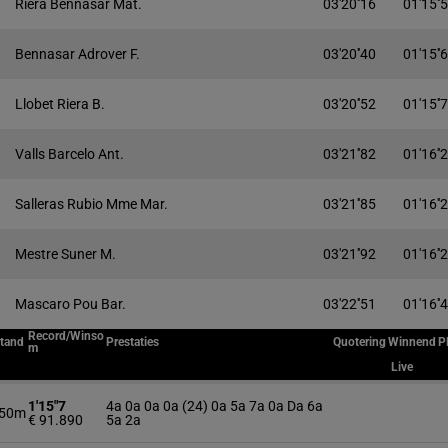
Riera Bennasar Mat.
03'20''16
01'15''
Bennasar Adrover F.
03'20''40
01'15''
Llobet Riera B.
03'20''52
01'15''
Valls Barcelo Ant.
03'21''82
01'16''
Salleras Rubio Mme Mar.
03'21''85
01'16''
Mestre Suner M.
03'21''92
01'16''
Mascaro Pou Bar.
03'22''51
01'16''
Record/Winso
tand
Prestaties
Quotering
Winnend
P
m
Live
1'15"7
4a 0a 0a 0a (24) 0a 5a 7a 0a Da 6a
50m
€ 91.890
5a 2a