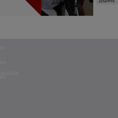
ZEturfPro
g(s)
RIKA
g(s)
D KONINKRIJK
g(s)
D
g(s)
g(s)
DE STATEN
g(s)