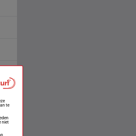
eze
aan te
ieden
 niet
op