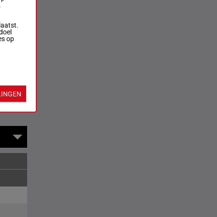
.
laatst.
doel
es op
rversen
LINGEN