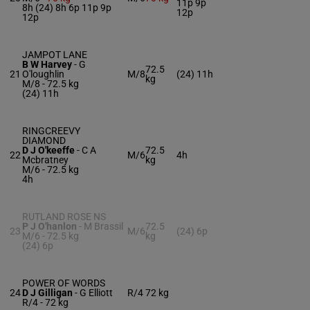
11p 9p
8h (24) 8h 6p 11p 9p
12p
12p
JAMPOT LANE
B W Harvey
-
G
72.5
21
O'loughlin
M/8
(24) 11h
kg
M/8 -
72.5 kg
(24) 11h
RINGCREEVY
DIAMOND
D J O'keeffe
-
C A
72.5
22
M/6
4h
Mcbratney
kg
M/6 -
72.5 kg
4h
RUTLAND ROSE NS
P J O'hanlon
-
M Brassil
72.5
23
M/6
(24) 6p
M/6 -
72.5 kg
kg
(24) 6p
POWER OF WORDS
24
D J Gilligan
-
G Elliott
R/4
72 kg
R/4 -
72 kg