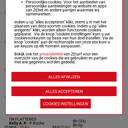
Persoonlijke cookies. Voor het aanbieden van
TAKENASRED
persoonlijke aanbiedingen op website en apps
Slevin J.J.
-
S R B
(24) 4p
van ZEbet en andere partijen waarmee wij
75.5
16
Crawford
R/8
(23) 6p
samenwerken.
kg
R/8 -
75.5 kg
8p
(24) 4p (23) 6p 8p
Indien u op "alles accepteren" klikt, stemt u in met het
plaatsen van deze soorten cookies. Indien u op "alles
weigeren" klikt, worden alleen functionele cookies
geplaatst. Via de knop "cookies instellingen" kunt u uw
WELLUKNOW
cookievoorkeuren op basis van hun doel instellen. Via de
King Dan.
-
M A Molloy
75.5
knop "cookies" aan de rechterzijde van onze site kunt u
17
R/7
6h
R/7 -
75.5 kg
kg
uw keuzes op elk moment aanpassen."
6h
Bekijk ook het
privacybeleid
van ZEturf voor een
overzicht van de cookies die we gebruiken en partijen
met wie gegevens worden gedeeld.
YOUNG AND FOOLISH
Torrens S.
-
P J
75.5
18
R/7
Rothwell
kg
R/7 -
75.5 kg
ALLES AFWIJZEN
ALLES ACCEPTEREN
BARONESS ORCZY
Flanagan S.
-
B Connell
72.5
19
M/5
5h 7h Ah
M/5 -
72.5 kg
kg
COOKIES INSTELLINGEN
5h 7h Ah
I'M FLATTERED
8h (24)
Kelly A. P.
-
P Roche
8h 6p
20
M/6 -
70 kg
M/6
70 kg