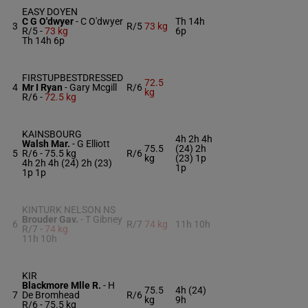
EASY DOYEN
C G O'dwyer
-
C O'dwyer
Th 14h
3
R/5
73 kg
R/5 -
73 kg
6p
Th 14h 6p
FIRSTUPBESTDRESSED
72.5
4
Mr I Ryan
-
Gary Mcgill
R/6
kg
R/6 -
72.5 kg
KAINSBOURG
4h 2h 4h
Walsh Mar.
-
G Elliott
75.5
(24) 2h
5
R/6 -
75.5 kg
R/6
kg
(23) 1p
4h 2h 4h (24) 2h (23)
1p
1p 1p
KINTURK NELSON NS
Brouder Gav.
-
T Gibney
6
R/7
74 kg
11h 10h
R/7 -
74 kg
11h 10h
KIR
Blackmore Mlle R.
-
H
75.5
4h (24)
7
De Bromhead
R/6
kg
9h
R/6 -
75.5 kg