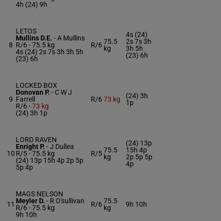
4h (24) 9h
LETOS
4s (24)
Mullins D.E.
-
A Mullins
75.5
2s 7s 3h
8
R/6 -
75.5 kg
R/6
kg
3h 5h
4s (24) 2s 7s 3h 3h 5h
(23) 6h
(23) 6h
LOCKED BOX
Donovan P.
-
C W J
(24) 3h
9
Farrell
R/6
73 kg
1p
R/6 -
73 kg
(24) 3h 1p
LORD RAVEN
(24) 13p
Enright P.
-
J Dullea
75.5
15h 4p
10
R/5 -
75.5 kg
R/5
kg
2p 5p 5p
(24) 13p 15h 4p 2p 5p
4p
5p 4p
MAGS NELSON
Meyler D.
-
R O'sullivan
75.5
11
R/6
9h 10h
R/6 -
75.5 kg
kg
9h 10h