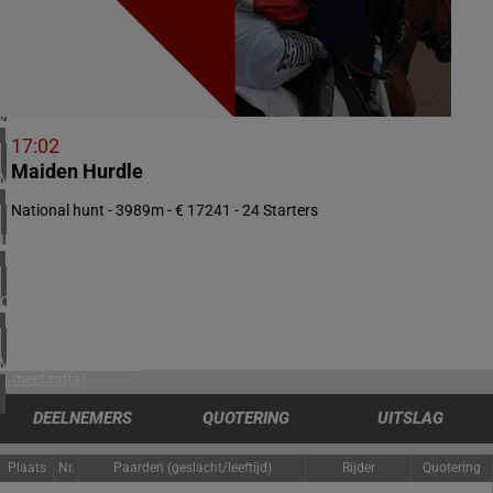
2 meeting(s)
NOORWEGEN
1 meeting(s)
ZUID-AFRIKA
1 meeting(s)
17:02
Maiden Hurdle
VERENIGD KONINKRIJK
5 meeting(s)
National hunt - 3989m - € 17241 - 24 Starters
IERLAND
1 meeting(s)
CHILI
1 meeting(s)
VERENIGDE STATEN
4 meeting(s)
DEELNEMERS
QUOTERING
UITSLAG
Plaats
Nr.
Paarden (geslacht/leeftijd)
Rijder
Quotering