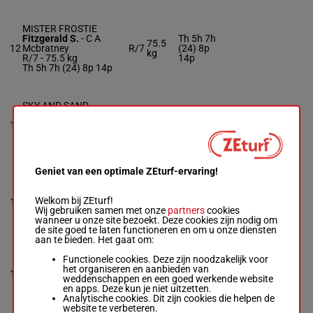
MISTER FROSTIE
Fitzgerald S.
-
C A
Th 5h 7h
75.5
12
Mcbratney
R/7
(24) 8p
kg
R/7 -
75.5 kg
14p
Th 5h 7h (24) 8p 14p
SKY AND SAND
Mr A Doyle
-
R
75.5
13
O'sullivan
R/6
7h
kg
R/6 -
75.5 kg
7h
Geniet van een optimale ZEturf-ervaring!
SPARROW WINGS
Gainford Jor. C.
-
L
75.5
15h 11h
Welkom bij ZEturf!
14
Kenny
R/5
kg
19h
Wij gebruiken samen met onze
partners
cookies
R/5 -
75.5 kg
wanneer u onze site bezoekt. Deze cookies zijn nodig om
15h 11h 19h
de site goed te laten functioneren en om u onze diensten
aan te bieden. Het gaat om:
Functionele cookies. Deze zijn noodzakelijk voor
STANDING ORDERS
het organiseren en aanbieden van
M P O'connor
-
T Gibney
75.5
15
R/6
20h 14h
weddenschappen en een goed werkende website
R/6 -
75.5 kg
kg
en apps. Deze kun je niet uitzetten.
20h 14h
Analytische cookies. Dit zijn cookies die helpen de
website te verbeteren.