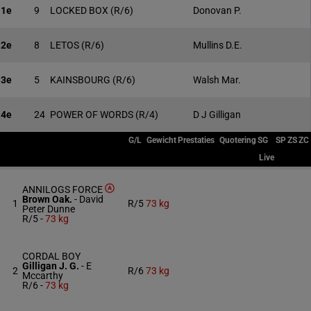
1e
9
LOCKED BOX
(R/6)
Donovan P.
2e
8
LETOS
(R/6)
Mullins D.E.
3e
5
KAINSBOURG
(R/6)
Walsh Mar.
4e
24
POWER OF WORDS
(R/4)
D J Gilligan
G/L
Gewicht
Prestaties
Quotering
SG
SP
ZS
ZC
Live
ANNILOGS FORCE
Brown Oak.
-
David
1
R/5
73 kg
Peter Dunne
R/5 -
73 kg
CORDAL BOY
Gilligan J. G.
-
E
2
R/6
73 kg
Mccarthy
R/6 -
73 kg