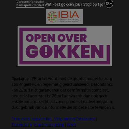
Wat kost gokken jou? Stop op tijd.
Disclaimer: ZEturf.nl wordt met de grootst mogelijke zorg
samengesteld en regelmatig geactualiseerd. Desondanks
kan ZEturf niet garanderen dat de informatie compleet,
actueel of accuraat is. ZEturf aanvaardt dan ook geen
enkele aansprakelijkheid voor schade of nadeel ontstaan
door gebruik van de informatie die op deze site te vinden is.
Financieel Jaarverslag
|
Vergunning Totalisator
|
Ticketclaim
|
Klachtenregeling
|
Wwft