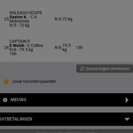
RALEAGH SCOPE
Sexton K.
-
C A
25
R/5
72 kg
Mcbratney
R/5 -
72 kg
CAPTAIN P
E Walsh
-
C Collins
75.5
26
R/6
15h
R/6 -
75.5 kg
kg
15h
Quoteringen verversen
Jouw favoriete paarden
NIEUWS
UITBETALINGEN