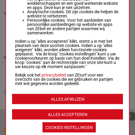
weddenschappen en een goed werkende website
James R.
-
R
en apps. Deze kun je niet uitzetten.
(24) As Ts (23)
Hurley
Analytische cookies. Dit zijn cookies die helpen de
As 9s 5s (22)
5
R/12
73 kg
R/12 -
73 kg
website te verbeteren.
3s 2s Ts Ts 2s
(24) As Ts (23) As
Persoonlijke cookies. Voor het aanbieden van
(21) 2s 1s
9s 5s (22) 3s 2s
persoonlijke aanbiedingen op website en apps
Ts Ts 2s (21) 2s
van ZEbet en andere partijen waarmee wij
1s
samenwerken.
Indien u op "alles accepteren" klikt, stemt u in met het
plaatsen van deze soorten cookies. Indien u op "alles
RYEHILL
weigeren" klikt, worden alleen functionele cookies
Mr L P Shanahan
geplaatst. Via de knop "cookies instellingen" kunt u uw
-
R O'sullivan
10s 1s (24) 4s
6
R/9
73 kg
cookievoorkeuren op basis van hun doel instellen. Via de
R/9 -
73 kg
1s 2s
knop "cookies" aan de rechterzijde van onze site kunt u
10s 1s (24) 4s 1s
uw keuzes op elk moment aanpassen."
2s
Bekijk ook het
privacybeleid
van ZEturf voor een
overzicht van de cookies die we gebruiken en partijen
met wie gegevens worden gedeeld.
STEP UP SON
Mr Barry Thomas
7
Stone
-
D K Walsh
R/10
73 kg
5s 2s (24) As
R/10 -
73 kg
ALLES AFWIJZEN
5s 2s (24) As
ALLES ACCEPTEREN
Quoteringen verversen
COOKIES INSTELLINGEN
Jouw favoriete paarden