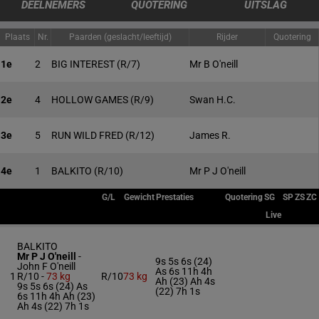
DEELNEMERS
QUOTERING
UITSLAG
Plaats
Nr.
Paarden (geslacht/leeftijd)
Rijder
Quotering
1e
2
BIG INTEREST
(R/7)
Mr B O'neill
2e
4
HOLLOW GAMES
(R/9)
Swan H.C.
3e
5
RUN WILD FRED
(R/12)
James R.
4e
1
BALKITO
(R/10)
Mr P J O'neill
G/L
Gewicht
Prestaties
Quotering
SG
SP
ZS
ZC
Live
BALKITO
Mr P J O'neill
-
9s 5s 6s (24)
John F O'neill
As 6s 11h 4h
1
R/10 -
73 kg
R/10
73 kg
Ah (23) Ah 4s
9s 5s 6s (24) As
(22) 7h 1s
6s 11h 4h Ah (23)
Ah 4s (22) 7h 1s