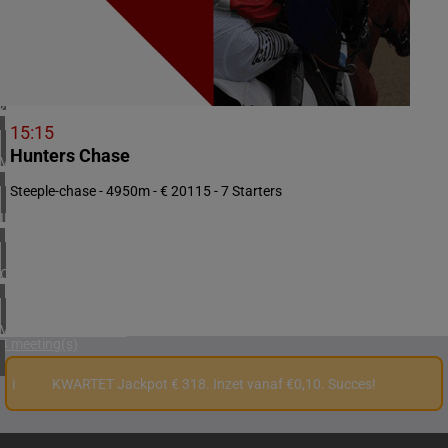
2 meeting(s)
NOORWEGEN
1 meeting(s)
ZUID-AFRIKA
1 meeting(s)
15:15
Hunters Chase
VERENIGD KONINKRIJK
5 meeting(s)
Steeple-chase - 4950m - € 20115 - 7 Starters
IERLAND
1 meeting(s)
CHILI
1 meeting(s)
VERENIGDE STATEN
4 meeting(s)
i
KWARTET Jackpot € 318. Inzet vanaf €0,10. Succes!