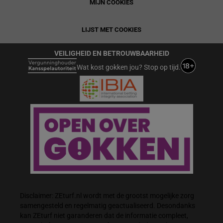
MIJN COOKIES
LIJST MET COOKIES
VEILIGHEID EN BETROUWBAARHEID
Wat kost gokken jou? Stop op tijd.
Disclaimer: ZEturf.nl wordt met de grootst mogelijke zorg
samengesteld en regelmatig geactualiseerd. Desondanks
kan ZEturf niet garanderen dat de informatie compleet,