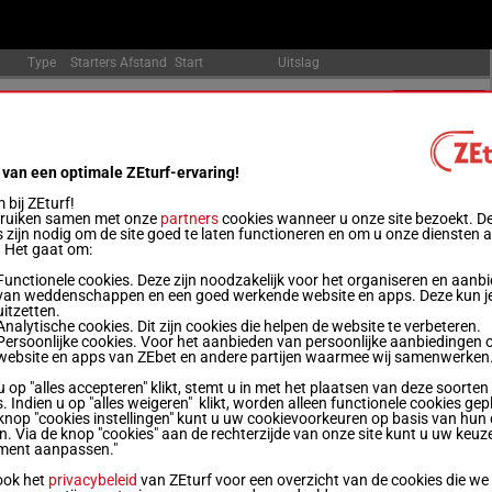
Type
Starters
Afstand
Start
Uitslag
7
2140m
12:22
Officiële uitslag:
6 - 3 - 1
Uitslagen
15
2140m
12:46
Officiële uitslag:
14 - 7 - 6
Uitslagen
 van een optimale ZEturf-ervaring!
bij ZEturf!
13
2140m
13:09
Officiële uitslag:
8 - 10 - 9
Uitslagen
bruiken samen met onze
partners
cookies wanneer u onze site bezoekt. D
 zijn nodig om de site goed te laten functioneren en om u onze diensten 
. Het gaat om:
12
2640m
13:28
Officiële uitslag:
10 - 13 - 3
Uitslagen
Functionele cookies. Deze zijn noodzakelijk voor het organiseren en aanb
van weddenschappen en een goed werkende website en apps. Deze kun je
uitzetten.
9
2140m
13:49
Officiële uitslag:
7 - 6 - 9
Uitslagen
Analytische cookies. Dit zijn cookies die helpen de website te verbeteren.
Persoonlijke cookies. Voor het aanbieden van persoonlijke aanbiedingen 
website en apps van ZEbet en andere partijen waarmee wij samenwerken
14
1640m
14:09
Officiële uitslag:
8 - 12 - 7
Uitslagen
u op "alles accepteren" klikt, stemt u in met het plaatsen van deze soorten
. Indien u op "alles weigeren" klikt, worden alleen functionele cookies gep
knop "cookies instellingen" kunt u uw cookievoorkeuren op basis van hun 
en. Via de knop "cookies" aan de rechterzijde van onze site kunt u uw keuz
14
2140m
14:31
Officiële uitslag:
8 - 6 - 1
Uitslagen
ment aanpassen."
ook het
privacybeleid
van ZEturf voor een overzicht van de cookies die we
11
2140m
14:49
Officiële uitslag:
8 - 5 - 3
Uitslagen