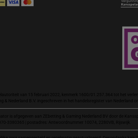
autoriteit van 15 februari 2022, kenmerk 1600/01.257.364 tot het verlene
ng & Nederland B.V. ingeschreven in het handelsregister van Nederland
isator is afgegeven aan ZEbetting & Gaming Nederland BV door de Kanssp
070-3380365 | postadres: Antwoordnummer 10074, 2280VB, Rijswijk.
elijke zorg samengesteld en regelmatig geactualiseerd. Desondanks kan Z