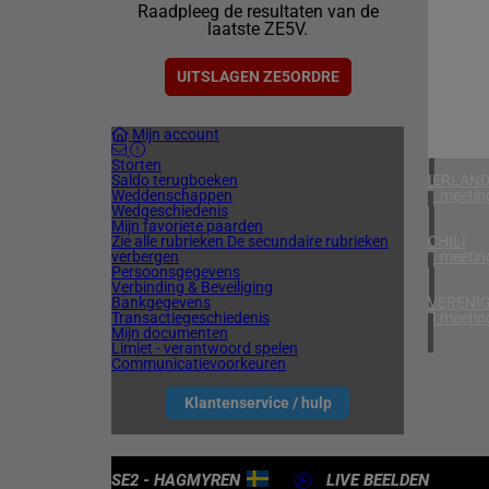
Raadpleeg de resultaten van de
1 meetin
laatste ZE5V.
ZUID-AF
1 meetin
UITSLAGEN ZE5ORDRE
VERENIG
Mijn account
5 meetin
Storten
Saldo terugboeken
IERLAN
Weddenschappen
1 meetin
Wedgeschiedenis
Mijn favoriete paarden
Zie alle rubrieken
De secundaire rubrieken
CHILI
verbergen
1 meetin
Persoonsgegevens
Verbinding & Beveiliging
Bankgegevens
VERENIG
Transactiegeschiedenis
4 meetin
Mijn documenten
Limiet - verantwoord spelen
Communicatievoorkeuren
Klantenservice / hulp
SE2 - HAGMYREN
LIVE BEELDEN