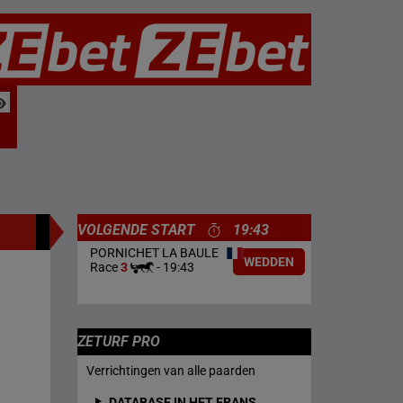
VOLGENDE START
19:43
PORNICHET LA BAULE
WEDDEN
Race
3
-
19:43
ZETURF PRO
Verrichtingen van alle paarden
DATABASE IN HET FRANS