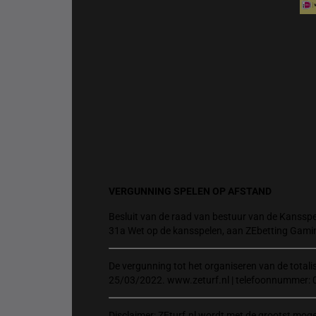
VERGUNNING SPELEN OP AFSTAND
Besluit van de raad van bestuur van de Kansspel
31a Wet op de kansspelen, aan ZEbetting Gami
De vergunning tot het organiseren van de total
25/03/2022. www.zeturf.nl | telefoonnummer: 
Disclaimer: ZEturf.nl wordt met de grootst mog