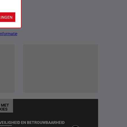
LINGEN
Informatie
T MET
KIES
VEILIGHEID EN BETROUWBAARHEID