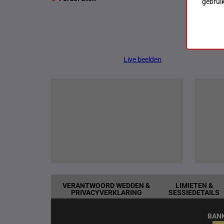
gebrui
Live beelden
VERANTWOORD WEDDEN &
LIMIETEN &
PRIVACYVERKLARING
SESSIEDETAILS
BAN