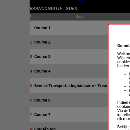
BAANCONDITIE : GOED
Nr
Race
1
Course 1
2
Course 2
Geniet
Welkom 
3
Course 3
Wij ge
cookies
bieden
4
Course 4
5
Svensk Travsports Unghästserie - Treåringslopp
6
Course 6
Indien 
cookies
Via de 
instell
7
Course 7
elk mo
Bekijk 
8
Fördel Ston