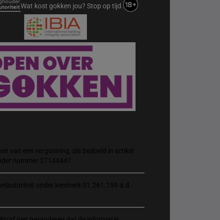
Wat kost gokken jou? Stop op tijd.
n van een vergunning, als bedoeld in artikel
 onder nummer 27144447.
elautoriteit onder kenmerk 01.261.159 d.d.
Eturf niet garanderen dat de informatie