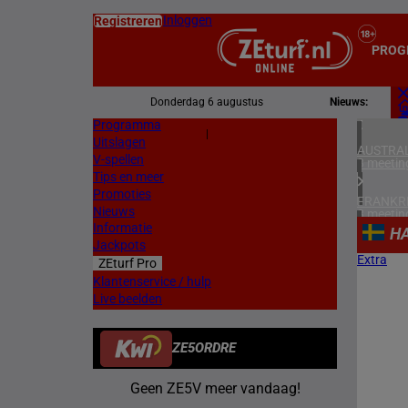
Inloggen
Registreren
PROG
Donderdag 6 augustus
Nieuws:
Programma
Z
|
Uitslagen
L
AUSTRAL
V-spellen
3 meetin
Tips en meer
Promoties
FRANKR
Nieuws
3 meetin
Informatie
H
Jackpots
BELGIË
Extra
ZEturf Pro
1 meetin
Klantenservice / hulp
Live beelden
SPANJE
1 meetin
ZE5ORDRE
ZWEDEN
2 meetin
Geen ZE5V meer vandaag!
NOORW