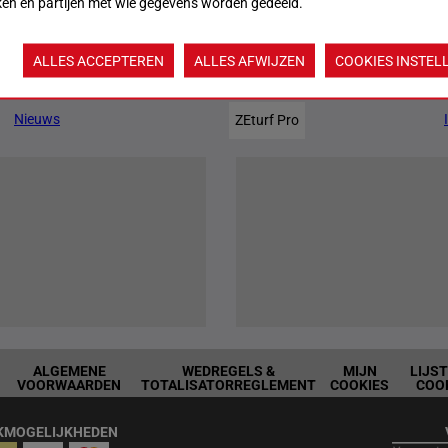
ken en partijen met wie gegevens worden gedeeld.
ALLES ACCEPTEREN
ALLES AFWIJZEN
COOKIES INSTEL
Jouw favoriete paarden
Nieuws
ZEturf Pro
ALGEMENE
WEDREGELS &
MIJN
LIJS
VOORWAARDEN
TOTALISATORREGLEMENT
COOKIES
COO
KMOGELIJKHEDEN