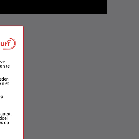
eze
aan te
ieden
 niet
op
.
laatst.
doel
es op