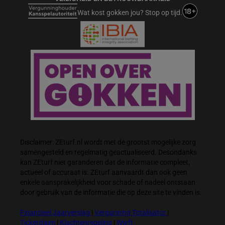
Wat kost gokken jou? Stop op tijd.
Disclaimer: ZEturf.nl wordt met de grootst mogelijke zorg
samengesteld en regelmatig geactualiseerd. Desondanks
kan ZEturf niet garanderen dat de informatie compleet,
actueel of accuraat is. ZEturf aanvaardt dan ook geen
enkele aansprakelijkheid voor schade of nadeel ontstaan
door gebruik van de informatie die op deze site te vinden is.
Financieel Jaarverslag
|
Vergunning Totalisator
|
Ticketclaim
|
Klachtenregeling
|
Wwft