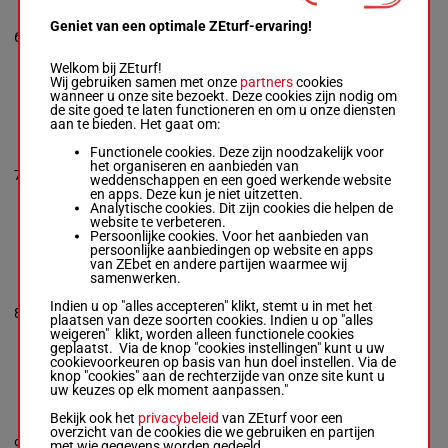
ALBION
Havlin Rob.
-
Geniet van een optimale ZEturf-ervaring!
57.5
(24) 2p 4p
6
Appleby M.
R/4
4
kg
6p
Box: 4 -
R/4 -
57.5 kg
Welkom bij ZEturf!
(24) 2p 4p 6p
Wij gebruiken samen met onze
partners
cookies
wanneer u onze site bezoekt. Deze cookies zijn nodig om
de site goed te laten functioneren en om u onze diensten
aan te bieden. Het gaat om:
THE KING'S
FALCON
Functionele cookies. Deze zijn noodzakelijk voor
Marquand T.
-
het organiseren en aanbieden van
57.5
7
W J Haggas
R/3
(24) 2p 4p
1
weddenschappen en een goed werkende website
kg
Box: 1 -
R/3 -
en apps. Deze kun je niet uitzetten.
57.5 kg
Analytische cookies. Dit zijn cookies die helpen de
(24) 2p 4p
website te verbeteren.
Persoonlijke cookies. Voor het aanbieden van
persoonlijke aanbiedingen op website en apps
van ZEbet en andere partijen waarmee wij
TOO DON
samenwerken.
JUAN
Crouch H.
-
R
Indien u op "alles accepteren" klikt, stemt u in met het
57.5
8
M Beckett
R/3
(24) 7p 4p
2
plaatsen van deze soorten cookies. Indien u op "alles
kg
Box: 2 -
R/3 -
weigeren" klikt, worden alleen functionele cookies
57.5 kg
geplaatst. Via de knop "cookies instellingen" kunt u uw
(24) 7p 4p
cookievoorkeuren op basis van hun doel instellen. Via de
knop "cookies" aan de rechterzijde van onze site kunt u
uw keuzes op elk moment aanpassen."
TOPTEAM
Bekijk ook het
privacybeleid
van ZEturf voor een
Probert Dav.
-
overzicht van de cookies die we gebruiken en partijen
A M Balding
57.5
9
R/4
9p 7p
6
met wie gegevens worden gedeeld.