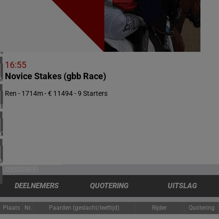
2 meeting(s)
NOORWEGEN
1 meeting(s)
ZUID-AFRIKA
1 meeting(s)
16:55
Novice Stakes (gbb Race)
VERENIGD KONINKRIJK
5 meeting(s)
Ren - 1714m - € 11494 - 9 Starters
IERLAND
1 meeting(s)
CHILI
1 meeting(s)
VERENIGDE STATEN
4 meeting(s)
DEELNEMERS
QUOTERING
UITSLAG
Plaats
Nr.
Paarden (geslacht/leeftijd)
Rijder
Quotering