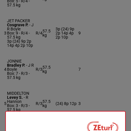
Box: 5 -
R/4 -
57.5 kg
JET PACKER
Cosgrave P.
-
J
R Boyle
3p (24) 9p
57.5
3
Box: 9 -
R/4 -
R/4
2p 14p 4p
9
kg
57.5 kg
2p 10p
3p (24) 9p 2p
14p 4p 2p 10p
JONNIE
Bradley P.
-
J R
57.5
4
Boyle
R/3
7
kg
Box: 7 -
R/3 -
57.5 kg
MIDDELTON
Levey S.
-
R
Hannon
57.5
5
R/3
(24) 8p 12p
3
Box: 3 -
R/3 -
kg
57.5 kg
(24) 8p 12p
SPIRIT OF