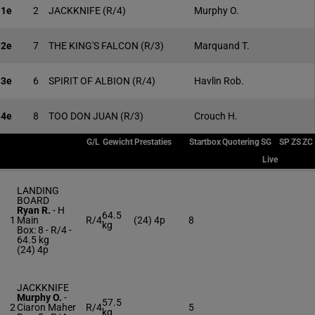
1e
2
JACKKNIFE
(R/4)
Murphy O.
2e
7
THE KING'S FALCON
(R/3)
Marquand T.
3e
6
SPIRIT OF ALBION
(R/4)
Havlin Rob.
4e
8
TOO DON JUAN
(R/3)
Crouch H.
G/L
Gewicht
Prestaties
Startbox
Quotering
SG
SP
ZS
ZC
Live
LANDING
BOARD
Ryan R.
-
H
64.5
1
Main
R/4
(24) 4p
8
kg
Box: 8 -
R/4 -
64.5 kg
(24) 4p
JACKKNIFE
Murphy O.
-
57.5
2
Ciaron Maher
R/4
5
kg