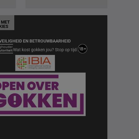
T MET
KIES
VEILIGHEID EN BETROUWBAARHEID
Wat kost gokken jou? Stop op tijd.