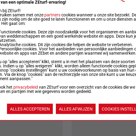
 van een optimale ZEturf-ervaring!
bij ZEturf!
bruiken samen met onze
partners
cookies wanneer u onze site bezoekt. D
Uitslag
 zijn nodig om de site goed te laten functioneren en om u onze diensten 
. Het gaat om:
ële uitslag:
7 - 10 - 14 - 3
Uitslagen
Functionele cookies. Deze zijn noodzakelijk voor het organiseren en aanb
van weddenschappen en een goed werkende website en apps. Deze kun je
uitzetten.
ële uitslag:
11 - 15 - 6 - 3
Uitslagen
Analytische cookies. Dit zijn cookies die helpen de website te verbeteren.
Persoonlijke cookies. Voor het aanbieden van persoonlijke aanbiedingen 
website en apps van ZEbet en andere partijen waarmee wij samenwerken
u op "alles accepteren" klikt, stemt u in met het plaatsen van deze soorten
Jouw favoriete paarden
. Indien u op "alles weigeren" klikt, worden alleen functionele cookies gep
knop "cookies instellingen" kunt u uw cookievoorkeuren op basis van hun 
en. Via de knop "cookies" aan de rechterzijde van onze site kunt u uw keuz
ment aanpassen."
Nieuws
ZEturf Pro
ook het
privacybeleid
van ZEturf voor een overzicht van de cookies die we
ken en partijen met wie gegevens worden gedeeld.
ALLES ACCEPTEREN
ALLES AFWIJZEN
COOKIES INSTEL