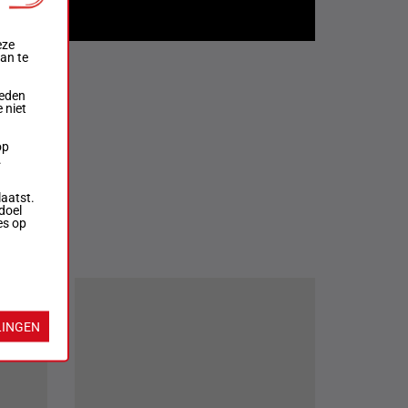
eze
aan te
ieden
 niet
op
.
laatst.
doel
es op
Informatie
LINGEN