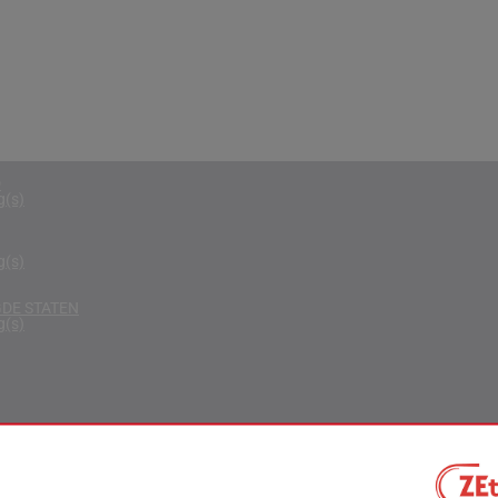
g(s)
RIKA
g(s)
D KONINKRIJK
g(s)
D
g(s)
g(s)
DE STATEN
g(s)