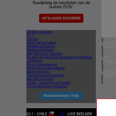
Raadpleeg de resultaten van de
1 meetin
laatste ZE5V.
ZUID-AF
1 meetin
UITSLAGEN ZE5ORDRE
VERENIG
Mijn account
6 meetin
Storten
Saldo terugboeken
IERLAN
Weddenschappen
1 meetin
Wedgeschiedenis
Mijn favoriete paarden
Zie alle rubrieken
De secundaire rubrieken
CHILI
verbergen
1 meetin
Persoonsgegevens
Verbinding & Beveiliging
Bankgegevens
VERENIG
Transactiegeschiedenis
4 meetin
Mijn documenten
Limiet - verantwoord spelen
Communicatievoorkeuren
Klantenservice / hulp
CL1 - CHILE
LIVE BEELDEN