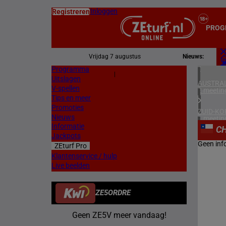
Inloggen
Registreren
PROG
Vrijdag 7 augustus
Nieuws:
Programma
Z
|
Uitslagen
L
AUSTRAL
V-spellen
2 meetin
Tips en meer
Promoties
ZUID-KO
Nieuws
1 meetin
Informatie
CH
Jackpots
FRANKR
Geen inf
ZEturf Pro
5 meetin
Klantenservice / hulp
Live beelden
DUITSL
1 meetin
ZE5ORDRE
ZWEDEN
2 meetin
Geen ZE5V meer vandaag!
NOORW