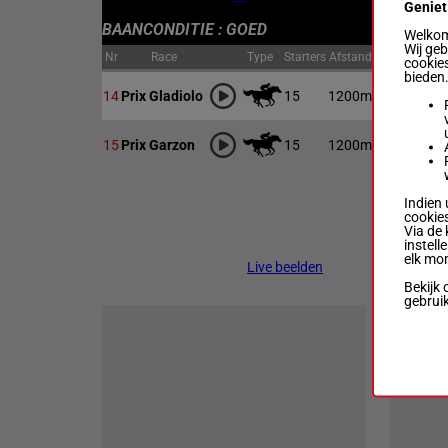
Geniet
BAANCONDITIE : GOED
Welkom 
Wij ge
Nr
Race
Type
Starters
Afstand
Start
cookies
bieden
15
1200m
00:05
Offici
14
Prix Gladiolo
15
1200m
00:31
Offici
15
Prix Garzon
Indien 
cookies
Via de 
instell
elk mo
Live beelden
Bekijk 
gebrui