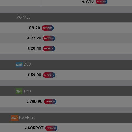
€ 7.10
KOPPEL
€ 9.20
€ 27.20
€ 20.40
DUO
€ 59.90
TRIO
€ 790.90
KWARTET
JACKPOT