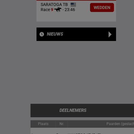
SARATOGA TB
WEDDEN
Race
9
-
23:46
NIEUWS
DEELNEMERS
Plaats
Nr.
Paarden (geslacht