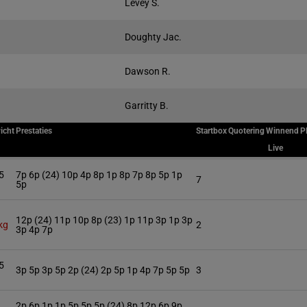
Levey S.
Doughty Jac.
Dawson R.
Garritty B.
icht
Prestaties
Startbox
Quotering
Winnend
P
Live
5
7p 6p (24) 10p 4p 8p 1p 8p 7p 8p 5p 1p
7
5p
12p (24) 11p 10p 8p (23) 1p 11p 3p 1p 3p
kg
2
3p 4p 7p
5
3p 5p 3p 5p 2p (24) 2p 5p 1p 4p 7p 5p 5p
3
2p 6p 1p 1p 5p 5p 5p (24) 8p 12p 6p 9p