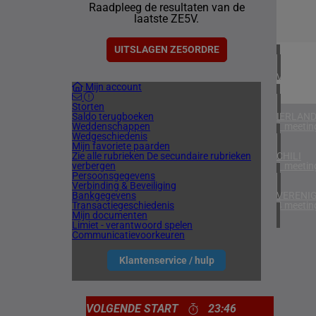
Raadpleeg de resultaten van de
1 meetin
laatste ZE5V.
ZUID-AF
1 meetin
UITSLAGEN ZE5ORDRE
VERENIG
Mijn account
6 meetin
Storten
Saldo terugboeken
IERLAN
Weddenschappen
1 meetin
Wedgeschiedenis
Mijn favoriete paarden
Zie alle rubrieken
De secundaire rubrieken
CHILI
verbergen
1 meetin
Persoonsgegevens
Verbinding & Beveiliging
Bankgegevens
VERENIG
Transactiegeschiedenis
4 meetin
Mijn documenten
Limiet - verantwoord spelen
Communicatievoorkeuren
Klantenservice / hulp
VOLGENDE START
23:46