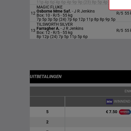
11p 4p 6p 4p 6p 4p 9p 9p (23) 8p 5p 4p 8p
MAGIC FLUKE
Osborne Mme Saf.
-
J R Jenkins
12
R/5
55 
Box: 10 -
R/5 -
55 kg
7p 5p 3p 5p (24) 7p 6p 12p 11p 8p 8p 9p 5p
TILSWORTH SILVER
Farragher A.
-
J R Jenkins
13
R/5
55 
Box: 12 -
R/5 -
55 kg
8p 12p (24) 7p 5p 11p 5p 6p
UITBETALINGEN
EN
WINNEND
€ 7.50
5
2