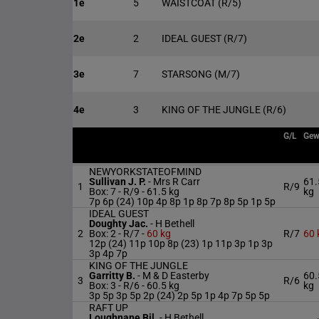
1e
5
WAISTCOAT
(R/5)
2e
2
IDEAL GUEST
(R/7)
3e
7
STARSONG
(M/7)
4e
3
KING OF THE JUNGLE
(R/6)
G/L
Gew
NEWYORKSTATEOFMIND
Sullivan J. P.
-
Mrs R Carr
61.
1
R/9
Box: 7 -
R/9 -
61.5 kg
kg
7p 6p (24) 10p 4p 8p 1p 8p 7p 8p 5p 1p 5p
IDEAL GUEST
Doughty Jac.
-
H Bethell
2
Box: 2 -
R/7 -
60 kg
R/7
60 
12p (24) 11p 10p 8p (23) 1p 11p 3p 1p 3p
3p 4p 7p
KING OF THE JUNGLE
Garritty B.
-
M & D Easterby
60.
3
R/6
Box: 3 -
R/6 -
60.5 kg
kg
3p 5p 3p 5p 2p (24) 2p 5p 1p 4p 7p 5p 5p
RAFT UP
Loughnane Bil.
-
H Bethell