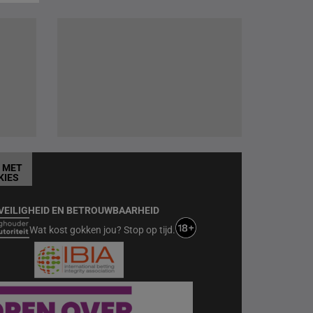
T MET
KIES
VEILIGHEID EN BETROUWBAARHEID
Wat kost gokken jou? Stop op tijd.