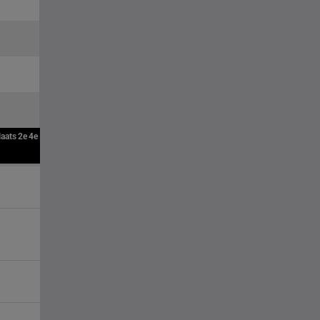
laats
2e
4e