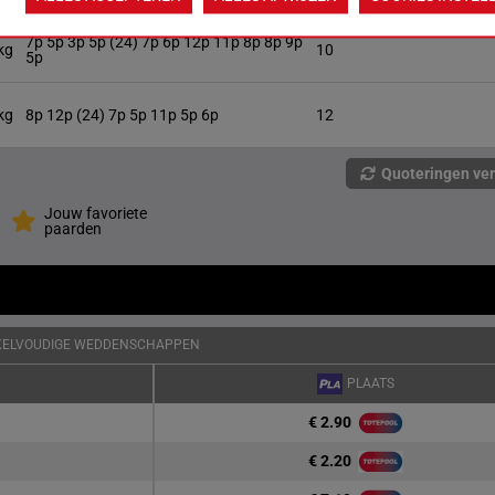
7p 5p 3p 5p (24) 7p 6p 12p 11p 8p 8p 9p
kg
10
5p
kg
8p 12p (24) 7p 5p 11p 5p 6p
12
Quoteringen ve
Jouw favoriete
paarden
KELVOUDIGE WEDDENSCHAPPEN
PLAATS
€ 2.90
€ 2.20