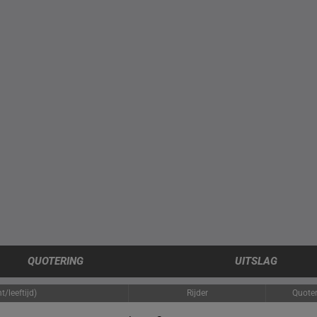
QUOTERING
UITSLAG
/leeftijd)
Rijder
Quote