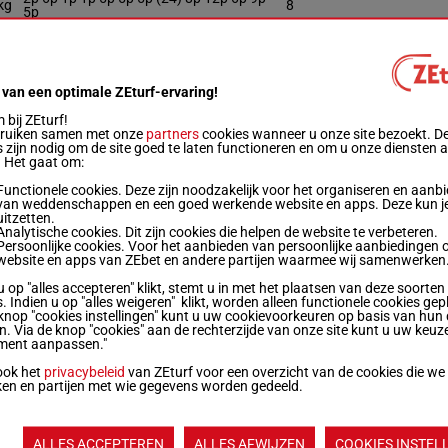
kg
8
5p
kg
6p 17p 6p (24) 6p 3p 11p 5p (23) 5p
11
 van een optimale ZEturf-ervaring!
bij ZEturf!
5
(24) 4p 2p 4p 7p 6p 4p 12p 11p (23) 18p
6
bruiken samen met onze
partners
cookies wanneer u onze site bezoekt. D
10p
 zijn nodig om de site goed te laten functioneren en om u onze diensten 
. Het gaat om:
Functionele cookies. Deze zijn noodzakelijk voor het organiseren en aanb
7p 6p 4p 5p (24) 2p 12p 9p 5p 7p 6p 2p
kg
13
van weddenschappen en een goed werkende website en apps. Deze kun je
2p
uitzetten.
Analytische cookies. Dit zijn cookies die helpen de website te verbeteren.
Persoonlijke cookies. Voor het aanbieden van persoonlijke aanbiedingen 
5
8p 9p 7p 6p (24) 7p 5p 5p 5p 8p 1p 4p 2p
5
website en apps van ZEbet en andere partijen waarmee wij samenwerken
u op "alles accepteren" klikt, stemt u in met het plaatsen van deze soorten
. Indien u op "alles weigeren" klikt, worden alleen functionele cookies gep
5
3p 7p (24) 5p 4p 9p 3p 6p 5p 5p 4p 4p 3p
9
knop "cookies instellingen" kunt u uw cookievoorkeuren op basis van hun 
en. Via de knop "cookies" aan de rechterzijde van onze site kunt u uw keuz
ment aanpassen."
8p 10p 4p 9p 7p (24) 3p 6p 4p 7p 7p 10p
ook het
privacybeleid
van ZEturf voor een overzicht van de cookies die we
kg
5p
ken en partijen met wie gegevens worden gedeeld.
11p 4p 6p 4p 6p 4p 9p 9p (23) 8p 5p 4p
kg
8p
ALLES ACCEPTEREN
ALLES AFWIJZEN
COOKIES INSTEL