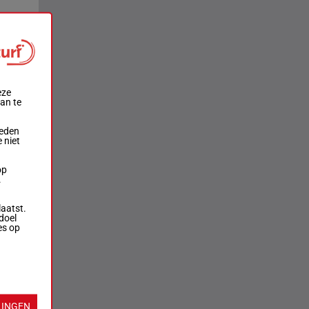
eze
aan te
ieden
 niet
op
.
laatst.
doel
es op
LINGEN