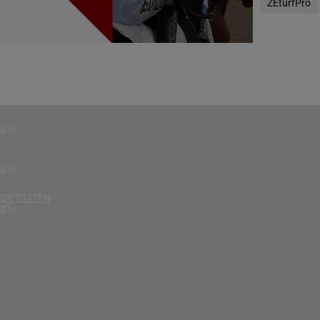
ZEturfPro
g(s)
RIKA
g(s)
D KONINKRIJK
g(s)
D
g(s)
g(s)
DE STATEN
g(s)