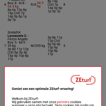
8p 14p
54.5
Box: 8 -
R/8 -
6
R/8
(24) 7p
8
kg
54.5 kg
14p 5p 6p
8p 6p 12p 8p
1p 3p 7p
14p (24) 7p
14p 5p 6p 1p
3p 7p
SHAMYA
Lecoeuvre C.
-
3p 8p 11p
Floryn Angelo
12p (24)
Box: 5 -
M/5 -
6p 5p 4p
7
55 kg
M/5
55 kg
5
15p 4p
3p 8p 11p 12p
10p 8p
(24) 6p 5p 4p
17p
15p 4p 10p 8p
17p
AMOUREUSE
Valle Skar
Mlle F.
-
7p 14p
Renaut & Adda
(24) 12p
Box: 9 -
M/4 -
11p 4p
8
M/4
53 kg
9
53 kg
11p 3p 2p
Geniet van een optimale ZEturf-ervaring!
7p 14p (24)
1p 3p 8p
12p 11p 4p
10p
11p 3p 2p 1p
Welkom bij ZEturf!
3p 8p 10p
Wij gebruiken samen met onze
partners
cookies
wanneer u onze site bezoekt. Deze cookies zijn nodig om