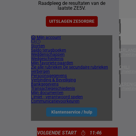
Raadpleeg de resultaten van de
1 meetin
laatste ZE5V.
ZUID-AF
1 meetin
UITSLAGEN ZE5ORDRE
VERENIG
Mijn account
6 meetin
Storten
Saldo terugboeken
IERLAN
Weddenschappen
1 meetin
Wedgeschiedenis
Mijn favoriete paarden
Zie alle rubrieken
De secundaire rubrieken
CHILI
verbergen
1 meetin
Persoonsgegevens
Verbinding & Beveiliging
Bankgegevens
VERENIG
Transactiegeschiedenis
4 meetin
Mijn documenten
Limiet - verantwoord spelen
Communicatievoorkeuren
Klantenservice / hulp
VOLGENDE START
11:46