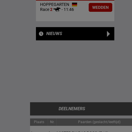
HOPPEGARTEN
WEDDEN
Race
2
-
11:46
NIEUWS
DEELNEMERS
Plaats
Nr.
Paarden (geslacht/leeftijd)