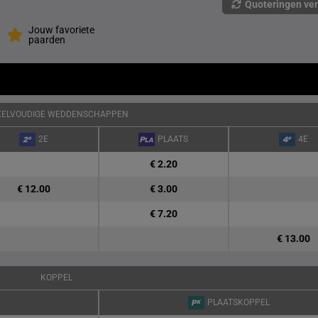
Quoteringen ve
Jouw favoriete
paarden
KELVOUDIGE WEDDENSCHAPPEN
2E
PLAATS
4E
€ 2.20
€ 12.00
€ 3.00
€ 7.20
€ 13.00
KOPPEL
PLAATSKOPPEL