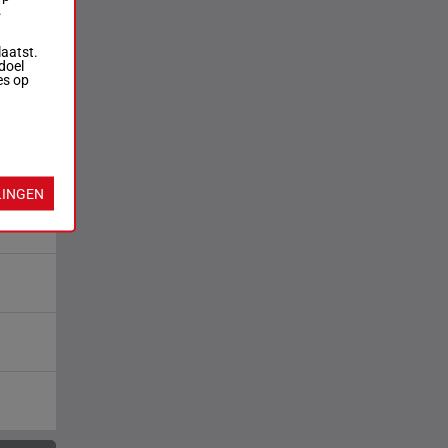
.
laatst.
doel
es op
LINGEN