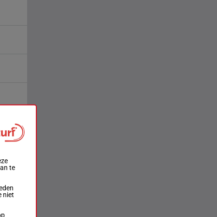
eze
aan te
ieden
 niet
op