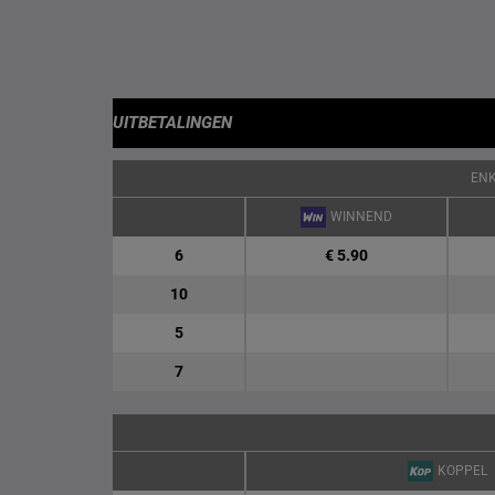
UITBETALINGEN
EN
WINNEND
6
€ 5.90
10
5
7
KOPPEL