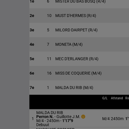
1e
6
MISTER DU BAS BOSQ
(R/4)
2e
10
MUST D'HERMES
(R/4)
3e
5
MILORD DAIRPET
(R/4)
4e
7
MONETA
(M/4)
5e
11
MEC D'ERLANGER
(R/4)
6e
16
MISS DE COQUERIE
(M/4)
7e
1
MALDA DU RIB
(M/4)
G/L
Afstand
R
MALDA DU RIB
Perron N.
-
Guillotte J.M.
1
M/4
2450m
1'
M/4 - 2450m
-
1'17"9
Debuut