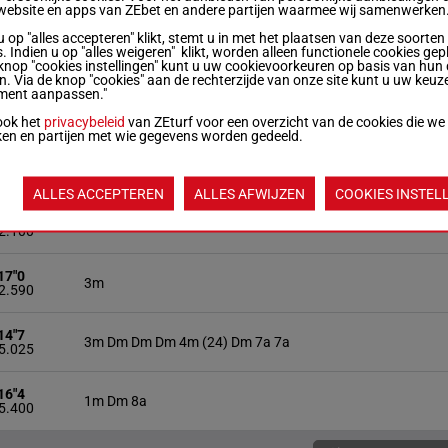
website en apps van ZEbet en andere partijen waarmee wij samenwerken
u op "alles accepteren" klikt, stemt u in met het plaatsen van deze soorten
12"9
Dm 5a
. Indien u op "alles weigeren" klikt, worden alleen functionele cookies gep
 750
knop "cookies instellingen" kunt u uw cookievoorkeuren op basis van hun 
en. Via de knop "cookies" aan de rechterzijde van onze site kunt u uw keuz
ment aanpassen."
13"9
5a Da
 900
ook het
privacybeleid
van ZEturf voor een overzicht van de cookies die we
ken en partijen met wie gegevens worden gedeeld.
19"0
5m
 925
ALLES ACCEPTEREN
ALLES AFWIJZEN
COOKIES INSTEL
17"1
Da 3a
 2.100
17"0
3m
 2.590
14"7
3m Dm Dm Dm 4m (24) Dm 7a 7a
 5.025
16"4
1m Dm 8a
 5.400