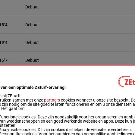
Debuut
15"4
Debuut
19"4
Debuut
15"7
Debuut
13"8
Debuut
 van een optimale ZEturf-ervaring!
bij ZEturf!
16"3
Debuut
bruiken samen met onze
partners
cookies wanneer u onze site bezoekt. D
 zijn nodig om de site goed te laten functioneren en om u onze diensten 
. Het gaat om:
14"5
Debuut
Functionele cookies. Deze zijn noodzakelijk voor het organiseren en aanb
van weddenschappen en een goed werkende website en apps. Deze kun je
uitzetten.
18"9
Analytische cookies. Dit zijn cookies die helpen de website te verbeteren.
7m
 140
Persoonlijke cookies. Voor het aanbieden van persoonlijke aanbiedingen 