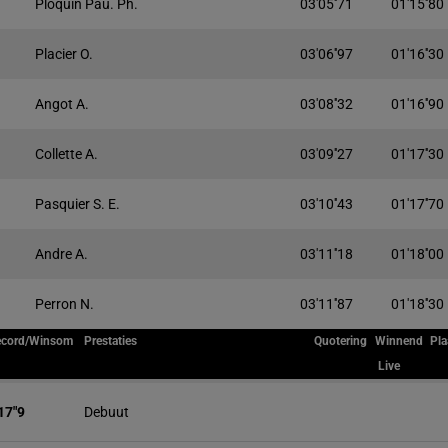
Ploquin Pau. Ph.
03'05''71
01'15''80
Placier O.
03'06''97
01'16''30
Angot A.
03'08''32
01'16''90
Collette A.
03'09''27
01'17''30
Pasquier S. E.
03'10''43
01'17''70
Andre A.
03'11''18
01'18''00
Perron N.
03'11''87
01'18''30
ecord/Winsom
Prestaties
Quotering
Winnend
Pla
Live
17"9
Debuut