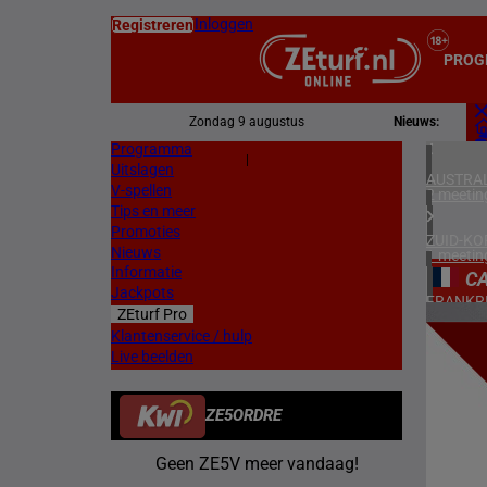
Inloggen
Registreren
PROG
Zondag 9 augustus
Nieuws:
Programma
Z
|
Uitslagen
L
AUSTRAL
V-spellen
2 meetin
Tips en meer
Promoties
ZUID-KO
Nieuws
1 meetin
Informatie
C
Jackpots
FRANKR
ZEturf Pro
5 meetin
1
Klantenservice / hulp
Live beelden
DUITSL
26/04/
1 meetin
ZE5ORDRE
ZWEDEN
2 meetin
Geen ZE5V meer vandaag!
NOORW