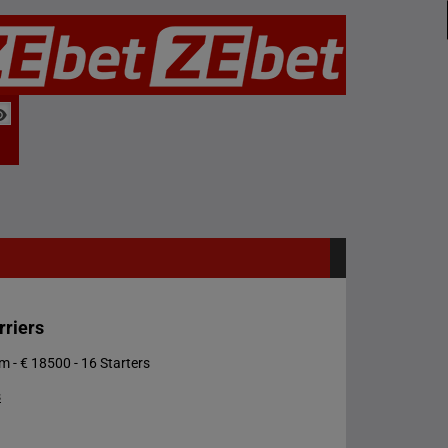
rriers
 - € 18500 - 16 Starters
s