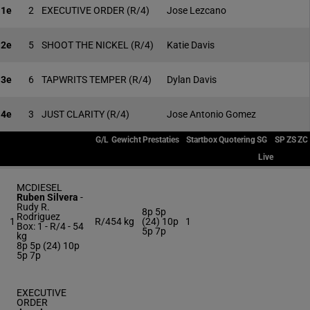
1e
2
EXECUTIVE ORDER
(R/4)
Jose Lezcano
2e
5
SHOOT THE NICKEL
(R/4)
Katie Davis
3e
6
TAPWRITS TEMPER
(R/4)
Dylan Davis
4e
3
JUST CLARITY
(R/4)
Jose Antonio Gomez
G/L
Gewicht
Prestaties
Startbox
Quotering
SG
SP
ZS
ZC
Live
MCDIESEL
Ruben Silvera
-
Rudy R.
8p 5p
Rodriguez
1
R/4
54 kg
(24) 10p
1
Box: 1 -
R/4 -
54
5p 7p
kg
8p 5p (24) 10p
5p 7p
EXECUTIVE
ORDER