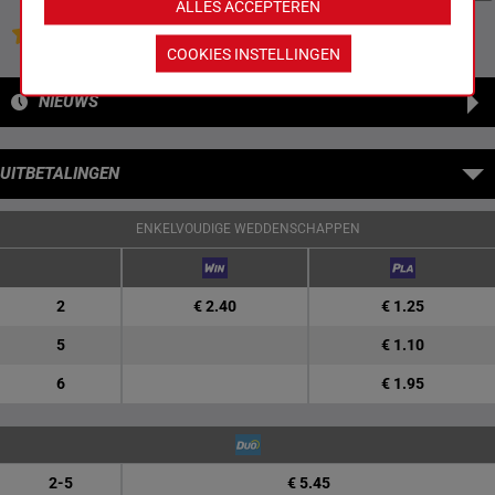
ALLES ACCEPTEREN
Jouw favoriete paarden
COOKIES INSTELLINGEN
NIEUWS
UITBETALINGEN
ENKELVOUDIGE WEDDENSCHAPPEN
2
€ 2.40
€ 1.25
5
€ 1.10
6
€ 1.95
2-5
€ 5.45