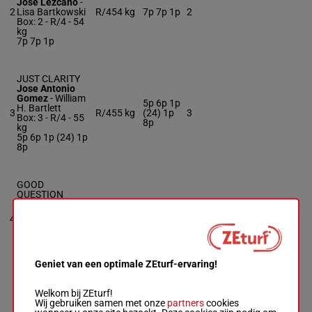
Jose Lezcano
-
2
Lisa Bartkowski
R/4
54 kg
7p 7p 1p
2
Box: 2 -
R/4 -
54
kg
7p 7p 1p
JUST CLARITY
Jose Antonio
Gomez
-
William
5p 6p 1p
H. Bartlett
3
R/4
55 kg
(24) 1p
3
Box: 3 -
R/4 -
55
8p
kg
5p 6p 1p (24) 1p
8p
GOOD
QUESTION
Lane J. Luzzi
-
Chris J.
4
R/3
54 kg
1p
4
Englehart
Box: 4 -
R/3 -
54
kg
1p
Geniet van een optimale ZEturf-ervaring!
SHOOT THE
Welkom bij ZEturf!
NICKEL
Wij gebruiken samen met onze
partners
cookies
Katie Davis
-