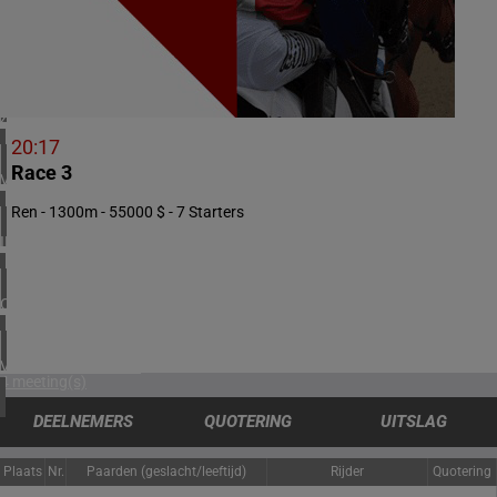
2 meeting(s)
NOORWEGEN
1 meeting(s)
ZUID-AFRIKA
1 meeting(s)
20:17
Race 3
VERENIGD KONINKRIJK
6 meeting(s)
Ren - 1300m - 55000 $ - 7 Starters
IERLAND
1 meeting(s)
CHILI
1 meeting(s)
VERENIGDE STATEN
4 meeting(s)
DEELNEMERS
QUOTERING
UITSLAG
Plaats
Nr.
Paarden (geslacht/leeftijd)
Rijder
Quotering