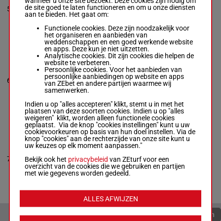
wanneer u onze site bezoekt. Deze cookies zijn nodig om
3p 2p 2p
Linda Rice
de site goed te laten functioneren en om u onze diensten
5
R/4
54 kg
(24) 7p
5
Box: 5 -
R/4 -
54
aan te bieden. Het gaat om:
4p
kg
3p 2p 2p (24) 7p
Functionele cookies. Deze zijn noodzakelijk voor
4p
het organiseren en aanbieden van
weddenschappen en een goed werkende website
en apps. Deze kun je niet uitzetten.
Analytische cookies. Dit zijn cookies die helpen de
TAPWRITS
website te verbeteren.
TEMPER
Persoonlijke cookies. Voor het aanbieden van
Dylan Davis
-
persoonlijke aanbiedingen op website en apps
2p 4p 2p
6
Wayne Potts
R/4
54 kg
6
van ZEbet en andere partijen waarmee wij
4p 2p
Box: 6 -
R/4 -
54
samenwerken.
kg
2p 4p 2p 4p 2p
Indien u op "alles accepteren" klikt, stemt u in met het
plaatsen van deze soorten cookies. Indien u op "alles
weigeren" klikt, worden alleen functionele cookies
geplaatst. Via de knop "cookies instellingen" kunt u uw
ENDURING
cookievoorkeuren op basis van hun doel instellen. Via de
SPIRIT
knop "cookies" aan de rechterzijde van onze site kunt u
Javier
uw keuzes op elk moment aanpassen."
Castellano
-
2p 7p
Carlos R.
7
R/4
54 kg
(24) 4p
7
Bekijk ook het
privacybeleid
van ZEturf voor een
Figueroa, Jr.
7p 9p
overzicht van de cookies die we gebruiken en partijen
Box: 7 -
R/4 -
54
met wie gegevens worden gedeeld.
kg
2p 7p (24) 4p 7p
9p
ALLES AFWIJZEN
Quoteringen verversen