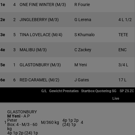
1e
4
ONE FINE WINTER
(M/3)
R Fourie
2e
2
JINGLEBERRY
(M/3)
G Lerena
4 L 1/2
3e
5
TINA LOVELACE
(M/4)
S Khumalo
TETE
4e
3
MALIBU
(M/3)
C Zackey
ENC
5e
1
GLASTONBURY
(M/3)
M Yeni
3/4 L
6e
6
RED CARAMEL
(M/2)
J Gates
17 L
G/L
Gewicht
Prestaties
Startbox
Quotering
SG
SP
ZS
ZC
Live
GLASTONBURY
M Yeni
-
A P
Peter
4p 1p 2p
1
M/3
60 kg
4
Box: 4 -
M/3 -
60
(24) 1p
kg
4p 1p 2p (24) 1p