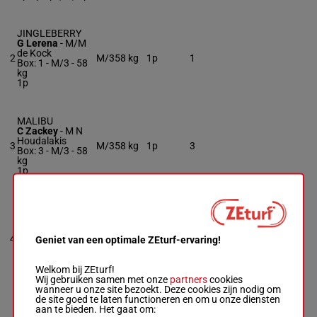
JINGLEBERRY
G Lerena
-
M/M
de Kock
2
M/3
58 kg
1p
1
Box: 1 -
M/3 -
58
kg
1p
MALIBU
C Zackey
-
M N
Houdalakis
3
M/3
58 kg
1p
3
Box: 3 -
M/3 -
58
kg
1p
ONE FINE
WINTER
R Fourie
-
S G
4
Tarry
M/3
58 kg
2p 1p 2p
5
Geniet van een optimale ZEturf-ervaring!
Box: 5 -
M/3 -
58
kg
2p 1p 2p
Welkom bij ZEturf!
Wij gebruiken samen met onze
partners
cookies
wanneer u onze site bezoekt. Deze cookies zijn nodig om
de site goed te laten functioneren en om u onze diensten
TINA LOVELACE
aan te bieden. Het gaat om:
S Khumalo
-