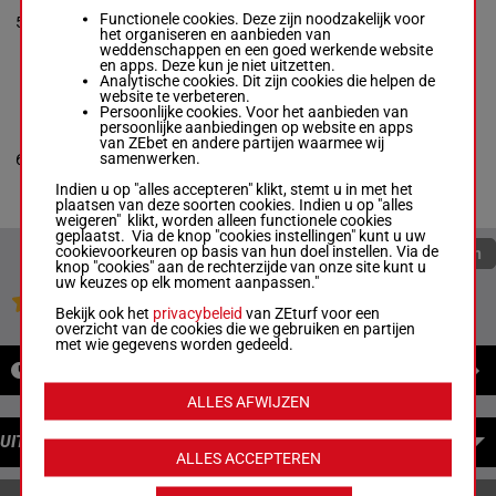
Sean Tarry
Functionele cookies. Deze zijn noodzakelijk voor
5
M/4
58 kg
6p 1p 5p
2
Box: 2 -
M/4 -
58
het organiseren en aanbieden van
kg
weddenschappen en een goed werkende website
6p 1p 5p
en apps. Deze kun je niet uitzetten.
Analytische cookies. Dit zijn cookies die helpen de
website te verbeteren.
Persoonlijke cookies. Voor het aanbieden van
RED CARAMEL
persoonlijke aanbiedingen op website en apps
J Gates
-
P P
van ZEbet en andere partijen waarmee wij
Labuschagne
6p 2p 3p
samenwerken.
6
M/2
55 kg
6
Box: 6 -
M/2 -
55
6p
kg
Indien u op "alles accepteren" klikt, stemt u in met het
6p 2p 3p 6p
plaatsen van deze soorten cookies. Indien u op "alles
weigeren" klikt, worden alleen functionele cookies
geplaatst. Via de knop "cookies instellingen" kunt u uw
cookievoorkeuren op basis van hun doel instellen. Via de
Quoteringen verversen
knop "cookies" aan de rechterzijde van onze site kunt u
uw keuzes op elk moment aanpassen."
Jouw favoriete paarden
Bekijk ook het
privacybeleid
van ZEturf voor een
overzicht van de cookies die we gebruiken en partijen
met wie gegevens worden gedeeld.
NIEUWS
ALLES AFWIJZEN
UITBETALINGEN
ALLES ACCEPTEREN