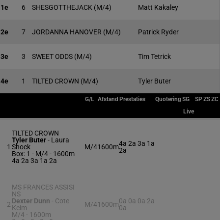
1e
6
SHESGOTTHEJACK
(M/4)
Matt Kakaley
2e
7
JORDANNA HANOVER
(M/4)
Patrick Ryder
3e
3
SWEET ODDS
(M/4)
Tim Tetrick
4e
1
TILTED CROWN
(M/4)
Tyler Buter
G/L
Afstand
Prestaties
Quotering
SG
SP
ZS
ZC
Live
TILTED CROWN
Tyler Buter
-
Laura
4a 2a 3a 1a
1
Shock
M/4
1600m
2a
Box: 1 -
M/4 - 1600m
4a 2a 3a 1a 2a
MS FRANCES ASSISI
NS
Dexter Dunn
-
Cote
0a 0a 0a 2a
2
M/4
1600m
Keim
0a
M/4 - 1600m