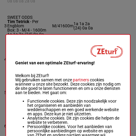
0a 0a 0a 2a 0a
SWEET ODDS
Tim Tetrick
-
Per
1a 1a 2a
3
Engblom
M/4
1600m
(24) 0a 0a
Box: 3 -
M/4 - 1600m
1a 1a 2a (24) 0a 0a
COURTSIDE KAREN
Mark Macdonald
-
0a 4a 1a 0a
4
Sean Campbell
M/4
1600m
1a
Geniet van een optimale ZEturf-ervaring!
Box: 4 -
M/4 - 1600m
0a 4a 1a 0a 1a
Welkom bij ZEturf!
Wij gebruiken samen met onze
partners
cookies
wanneer u onze site bezoekt. Deze cookies zijn nodig om
COURTLY MAIDEN
de site goed te laten functioneren en om u onze diensten
Braxten Boyd
-
Blake
0a (24) 3a
aan te bieden. Het gaat om:
5
Macintosh
M/3
1600m
1a 1a 3a
Box: 5 -
M/3 - 1600m
Functionele cookies. Deze zijn noodzakelijk voor
0a (24) 3a 1a 1a 3a
het organiseren en aanbieden van
weddenschappen en een goed werkende website
en apps. Deze kun je niet uitzetten.
SHESGOTTHEJACK
Analytische cookies. Dit zijn cookies die helpen de
Matt Kakaley
-
Jacob
website te verbeteren.
3a 3a (24)
6
Hartline
M/4
1600m
Persoonlijke cookies. Voor het aanbieden van
0a 1a 4a
Box: 6 -
M/4 - 1600m
persoonlijke aanbiedingen op website en apps
3a 3a (24) 0a 1a 4a
van ZEbet en andere partijen waarmee wij