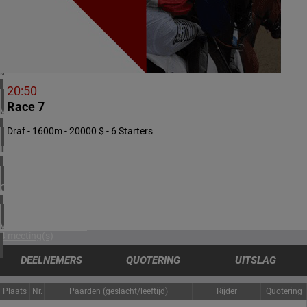
2 meeting(s)
NOORWEGEN
1 meeting(s)
ZUID-AFRIKA
1 meeting(s)
20:50
Race 7
VERENIGD KONINKRIJK
6 meeting(s)
Draf - 1600m - 20000 $ - 6 Starters
IERLAND
1 meeting(s)
CHILI
1 meeting(s)
VERENIGDE STATEN
4 meeting(s)
DEELNEMERS
QUOTERING
UITSLAG
Plaats
Nr.
Paarden (geslacht/leeftijd)
Rijder
Quotering