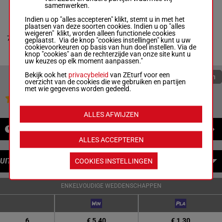
samenwerken.
Indien u op "alles accepteren" klikt, stemt u in met het
JORDANNA HANOVER
plaatsen van deze soorten cookies. Indien u op "alles
Patrick Ryder
-
Tom
weigeren" klikt, worden alleen functionele cookies
0a (24) 0a
7
Fanning
M/4
1600m
geplaatst. Via de knop "cookies instellingen" kunt u uw
2a 2a 3a
Box: 7 -
M/4 - 1600m
cookievoorkeuren op basis van hun doel instellen. Via de
0a (24) 0a 2a 2a 3a
knop "cookies" aan de rechterzijde van onze site kunt u
uw keuzes op elk moment aanpassen."
Bekijk ook het
privacybeleid
van ZEturf voor een
Quoteringen verversen
overzicht van de cookies die we gebruiken en partijen
met wie gegevens worden gedeeld.
Jouw favoriete paarden
ALLES AFWIJZEN
NIEUWS
ALLES ACCEPTEREN
UITBETALINGEN
COOKIES INSTELLINGEN
ENKELVOUDIGE WEDDENSCHAPPEN
6
€ 5.40
€ 1.30