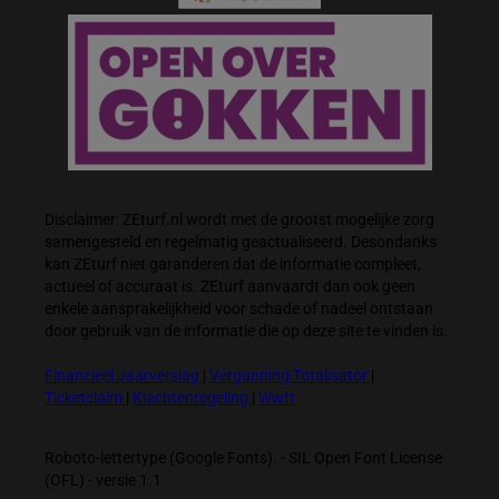
Disclaimer: ZEturf.nl wordt met de grootst mogelijke zorg
samengesteld en regelmatig geactualiseerd. Desondanks
kan ZEturf niet garanderen dat de informatie compleet,
actueel of accuraat is. ZEturf aanvaardt dan ook geen
enkele aansprakelijkheid voor schade of nadeel ontstaan
door gebruik van de informatie die op deze site te vinden is.
Financieel Jaarverslag
|
Vergunning Totalisator
|
Ticketclaim
|
Klachtenregeling
|
Wwft
Roboto-lettertype (Google Fonts). - SIL Open Font License
(OFL) - versie 1.1