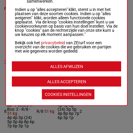
11p (24) 7p
samenwerken.
J.Jonkhart
10p 1p 4p
Box: 1 -
M/7 -
6
M/7
57 kg
10p 4p 3p
1
Indien u op "alles accepteren" klikt, stemt u in met het
57 kg
(23) 7p 3p
plaatsen van deze soorten cookies. Indien u op "alles
11p (24) 7p
9p 4p
weigeren" klikt, worden alleen functionele cookies
10p 1p 4p 10p
geplaatst. Via de knop "cookies instellingen" kunt u uw
4p 3p (23) 7p
cookievoorkeuren op basis van hun doel instellen. Via de
3p 9p 4p
knop "cookies" aan de rechterzijde van onze site kunt u
uw keuzes op elk moment aanpassen."
Bekijk ook het
privacybeleid
van ZEturf voor een
LET'S FLY
overzicht van de cookies die we gebruiken en partijen
Vogt Mlle S.
-
met wie gegevens worden gedeeld.
Gernreich Mme
K.
5p (24) 4p
Box: 7 -
R/4 -
2p 6p 3p 4p
7
R/4
55 kg
7
55 kg
7p 8p (23)
ALLES AFWIJZEN
5p (24) 4p 2p
3p 3p 3p 3p
6p 3p 4p 7p 8p
(23) 3p 3p 3p
3p
ALLES ACCEPTEREN
COOKIES INSTELLINGEN
FREYTAG
Potters Mme
M.
-
Potters T.
4p 4p 3p
Box: 2 -
R/8 -
(24) 5p 5p
8
R/8
51 kg
2
51 kg
4p 8p 6p 7p
4p 4p 3p (24)
6p 3p 1p
5p 5p 4p 8p 6p
7p 6p 3p 1p