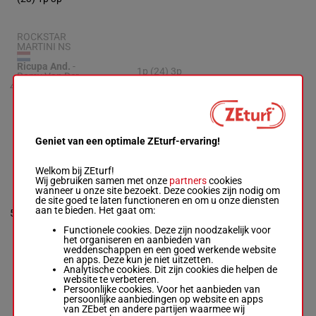
ROCKSTAR
MARTINI NS
Ricupa And.
-
1p (24) 3p
Romy Van Der
6p 3p 1p 2p
4
Meulen
R/4
57 kg
4p 10p 5p
R/4 -
57 kg
6p 5p 6p
1p (24) 3p 6p
3p 1p 2p 4p
10p 5p 6p 5p
6p
Geniet van een optimale ZEturf-ervaring!
Welkom bij ZEturf!
GREY
Wij gebruiken samen met onze
partners
cookies
SPARKLE
wanneer u onze site bezoekt. Deze cookies zijn nodig om
Ganbat B.
-
7p (24) 9p
de site goed te laten functioneren en om u onze diensten
Smrczek S.
4p 2p 3p 6p
aan te bieden. Het gaat om:
5
Box: 8 -
M/7 -
M/7
59 kg
8
6p 5p 3p 3p
59 kg
4p 5p
Functionele cookies. Deze zijn noodzakelijk voor
7p (24) 9p 4p
het organiseren en aanbieden van
2p 3p 6p 6p 5p
weddenschappen en een goed werkende website
3p 3p 4p 5p
en apps. Deze kun je niet uitzetten.
Analytische cookies. Dit zijn cookies die helpen de
website te verbeteren.
Persoonlijke cookies. Voor het aanbieden van
CROCUS
persoonlijke aanbiedingen op website en apps
Pedroza E.
-
van ZEbet en andere partijen waarmee wij
Philip