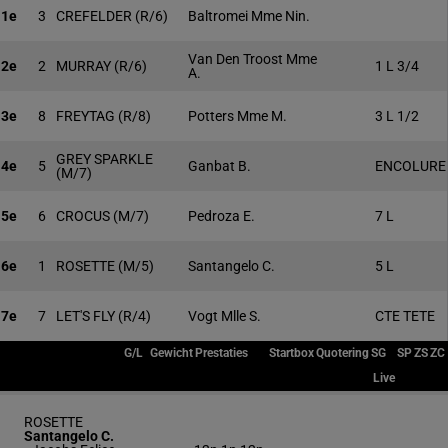
1e
3
CREFELDER
(R/6)
Baltromei Mme Nin.
Van Den Troost Mme
2e
2
MURRAY
(R/6)
1 L 3/4
A.
3e
8
FREYTAG
(R/8)
Potters Mme M.
3 L 1/2
GREY SPARKLE
4e
5
Ganbat B.
ENCOLURE
(M/7)
5e
6
CROCUS
(M/7)
Pedroza E.
7 L
6e
1
ROSETTE
(M/5)
Santangelo C.
5 L
7e
7
LET'S FLY
(R/4)
Vogt Mlle S.
CTE TETE
G/L
Gewicht
Prestaties
Startbox
Quotering
SG
SP
ZS
ZC
Live
ROSETTE
Santangelo C.