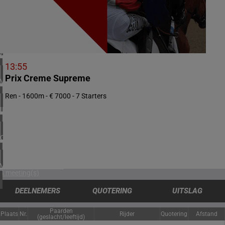
2 meeting(s)
NOORWEGEN
1 meeting(s)
ZUID-AFRIKA
1 meeting(s)
13:55
Prix Creme Supreme
VERENIGD KONINKRIJK
6 meeting(s)
Ren - 1600m - € 7000 - 7 Starters
IERLAND
1 meeting(s)
CHILI
1 meeting(s)
VERENIGDE STATEN
4 meeting(s)
DEELNEMERS
QUOTERING
UITSLAG
Paarden
Plaats
Nr.
Rijder
Quotering
Afstand
(geslacht/leeftijd)