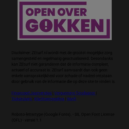
Disclaimer: ZEturf.nl wordt met de grootst mogelijke zorg
samengesteld en regelmatig geactualiseerd. Desondanks
kan ZEturf niet garanderen dat de informatie compleet,
actueel of accuraat is. ZEturf aanvaardt dan ook geen
enkele aansprakelijkheid voor schade of nadeel ontstaan
door gebruik van de informatie die op deze site te vinden is.
Financieel Jaarverslag
|
Vergunning Totalisator
|
Ticketclaim
|
Klachtenregeling
|
Wwft
Roboto-lettertype (Google Fonts). - SIL Open Font License
(OFL) - versie 1.1