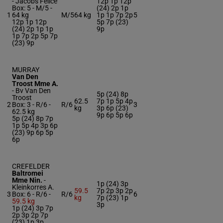
-
Jacobs Felice
12p 1p 12p
Box: 5 -
M/5 -
(24) 2p 1p
1
64 kg
M/5
64 kg
1p 1p 7p 2p
5
12p 1p 12p
5p 7p (23)
(24) 2p 1p 1p
9p
1p 7p 2p 5p 7p
(23) 9p
MURRAY
Van Den
Troost Mme A.
-
Bv Van Den
5p (24) 8p
Troost
62.5
7p 1p 5p 4p
2
Box: 3 -
R/6 -
R/6
3
kg
3p 6p (23)
62.5 kg
9p 6p 5p 6p
5p (24) 8p 7p
1p 5p 4p 3p 6p
(23) 9p 6p 5p
6p
CREFELDER
Baltromei
Mme Nin.
-
1p (24) 3p
Kleinkorres A.
59.5
7p 2p 3p 2p
3
Box: 6 -
R/6 -
R/6
6
kg
7p (23) 1p
59.5 kg
3p
1p (24) 3p 7p
2p 3p 2p 7p
(23) 1p 3p