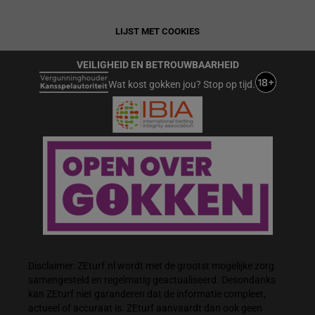
LIJST MET COOKIES
VEILIGHEID EN BETROUWBAARHEID
Wat kost gokken jou? Stop op tijd.
Disclaimer: ZEturf.nl wordt met de grootst mogelijke zorg
samengesteld en regelmatig geactualiseerd. Desondanks
kan ZEturf niet garanderen dat de informatie compleet,
actueel of accuraat is. ZEturf aanvaardt dan ook geen