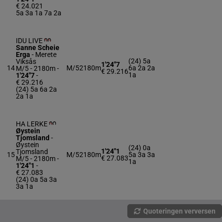
€ 24.021
5a 3a 1a 7a 2a
IDU LIVE
Sanne Scheie
Erga
-
Merete
(24) 5a
Viksås
1'24"7
14
M/5
2180m
6a 2a 2a
M/5 - 2180m
-
€ 29.216
1a
1'24"7
-
€ 29.216
(24) 5a 6a 2a
2a 1a
HA LERKE
Øystein
Tjomsland
-
Øystein
(24) 0a
1'24"1
Tjomsland
15
M/5
2180m
5a 3a 3a
€ 27.083
M/5 - 2180m
-
1a
1'24"1
-
€ 27.083
(24) 0a 5a 3a
3a 1a
Quoteringen verversen