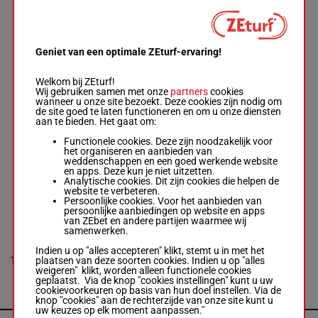
Mjølnerød
-
Linda Elisabeth
5a 0a
Larsen
1'24"6
8
M/5
2160m
(24) 7a
M/5 - 2160m
-
€ 12.698
0a 5a
1'24"6
-
Geniet van een optimale ZEturf-ervaring!
€ 12.698
5a 0a (24) 7a
0a 5a
Welkom bij ZEturf!
Wij gebruiken samen met onze
partners
cookies
wanneer u onze site bezoekt. Deze cookies zijn nodig om
de site goed te laten functioneren en om u onze diensten
LINDE HERA
aan te bieden. Het gaat om:
Johan
Kringeland
Functionele cookies. Deze zijn noodzakelijk voor
Eriksen
-
Erling
4a 2a
1'28"0
het organiseren en aanbieden van
9
Livollen
M/5
2160m
(24) 3a
€ 9.413
weddenschappen en een goed werkende website
M/5 - 2160m
-
1a 1a
en apps. Deze kun je niet uitzetten.
1'28"0
- € 9.413
Analytische cookies. Dit zijn cookies die helpen de
4a 2a (24) 3a
website te verbeteren.
1a 1a
Persoonlijke cookies. Voor het aanbieden van
persoonlijke aanbiedingen op website en apps
van ZEbet en andere partijen waarmee wij
BJøRLILYKKE
samenwerken.
Bjørn Steine
-
Kristian Malmin
Indien u op "alles accepteren" klikt, stemt u in met het
1'26"5
4a 3a 2a
10
M/5 - 2160m
-
M/5
2160m
plaatsen van deze soorten cookies. Indien u op "alles
€ 13.676
2a 2a
1'26"5
-
weigeren" klikt, worden alleen functionele cookies
€ 13.676
geplaatst. Via de knop "cookies instellingen" kunt u uw
4a 3a 2a 2a 2a
cookievoorkeuren op basis van hun doel instellen. Via de
knop "cookies" aan de rechterzijde van onze site kunt u
uw keuzes op elk moment aanpassen."