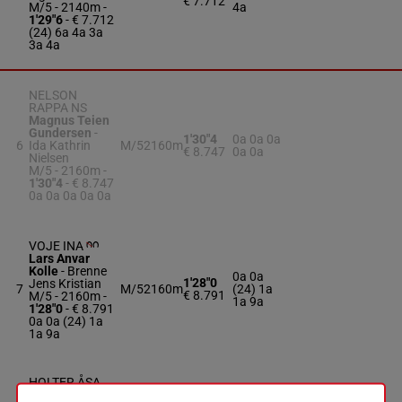
€ 7.712
M/5 - 2140m
-
4a
1'29"6
- € 7.712
(24) 6a 4a 3a
3a 4a
NELSON
RAPPA NS
Magnus Teien
Gundersen
-
1'30"4
0a 0a 0a
6
Ida Kathrin
M/5
2160m
€ 8.747
0a 0a
Nielsen
M/5 - 2160m
-
1'30"4
- € 8.747
0a 0a 0a 0a 0a
VOJE INA
Lars Anvar
Kolle
-
Brenne
0a 0a
1'28"0
Jens Kristian
7
M/5
2160m
(24) 1a
€ 8.791
M/5 - 2160m
-
1a 9a
1'28"0
- € 8.791
0a 0a (24) 1a
1a 9a
HOLTER ÅSA
Jan Roar