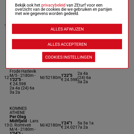
BRENNE
Bekijk ook het
privacybeleid
van ZEturf voor een
VIKTORIA
overzicht van de cookies die we gebruiken en partijen
Åsbjørn
met wie gegevens worden gedeeld.
Tengsareid
-
Jens Kristian
1a 2a 1a
1'24"4
11
Brenne
M/5
2180m
(24) 0a
€ 26.166
ALLES AFWIJZEN
M/5 - 2180m
-
4a
1'24"4
-
€ 26.166
1a 2a 1a (24)
ALLES ACCEPTEREN
0a 4a
COOKIES INSTELLINGEN
ÅRDALS FRøYA
Eirik Høitomt
-
Frode Hatlevik
2a 4a
M/5 - 2180m
-
1'22"5
12
M/5
2180m
(24) 6a
1'22"5
-
€ 24.598
3a 2a
€ 24.598
2a 4a (24) 6a
3a 2a
KOMNES
ATHENE
Per Oleg
Midtfjeld
-
Lars
1'24"1
5a 3a 1a
13
O. Romtveit
M/4
2180m
€ 24.021
7a 2a
M/4 - 2180m
-
1'24"1
-