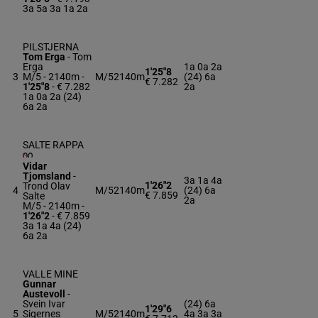
3a 5a 3a 1a 2a
PILSTJERNA
Tom Erga
-
Tom
Erga
1a 0a 2a
1'25"8
3
M/5 - 2140m
-
M/5
2140m
(24) 6a
€ 7.282
1'25"8
- € 7.282
2a
1a 0a 2a (24)
6a 2a
SALTE RAPPA
Vidar
Tjomsland
-
3a 1a 4a
1'26"2
Trond Olav
4
M/5
2140m
(24) 6a
€ 7.859
Salte
2a
M/5 - 2140m
-
1'26"2
- € 7.859
3a 1a 4a (24)
6a 2a
VALLE MINE
Gunnar
Austevoll
-
Svein Ivar
(24) 6a
1'29"6
5
Sigernes
M/5
2140m
4a 3a 3a