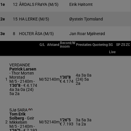
1e
12
ÅRDALS FRøYA
(M/5)
Eirik Høitomt
2e
15
HA LERKE
(M/5)
Øystein Tjomsland
3e
8
HOLTER ÅSA
(M/5)
Jan Roar Mjølnerød
Record/W
G/L
Afstand
Prestaties
Quotering
SG
SP
ZS
ZC
insom
Live
VERDANDE
Patrick Larsen
-
Thor Morten
4a 3a 0a
Morstad
1'30"8
1
M/5
2140m
(24) 5a
M/5 - 2140m
-
€ 4.174
2a
1'30"8
- € 4.174
4a 3a 0a (24)
5a 2a
SJø SARA
Tom Erik
Solberg
-
Geir
1'26"5
3a 5a 3a
2
M/5
2140m
Mikkelsen
€ 7.193
1a 2a
M/5 - 2140m
-
1'26"5
- € 7.193