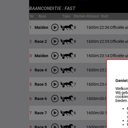
BAANCONDITIE : FAST
Nr
Race
Type
Starters
Afstand
Start
8
1600m
22:36
Officiële u
1
Maiden
8
1600m
22:55
Officiële u
2
Race 2
8
1600m
23:14
Officiële u
3
Maiden
8
1600m
23:30
Officiële u
4
Race 4
Geniet
7
1600m
23:45
Officiële u
5
Race 5
Welkom 
Wij ge
cookies
8
1600m
00:00
Officiële u
6
Race 6
bieden
6
1600m
00:17
Officiële u
7
Race 7
8
1600m
00:34
Officiële u
8
Race 8