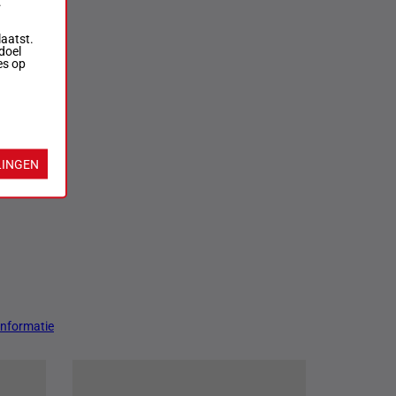
.
laatst.
doel
es op
LINGEN
Informatie