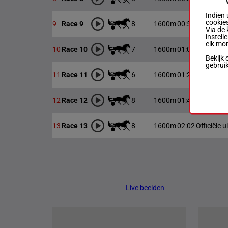
Indien 
cookies
8
1600m
00:52
Officiële u
9
Race 9
Via de 
instell
elk mo
7
1600m
01:08
Officiële u
10
Race 10
Bekijk 
gebrui
6
1600m
01:28
Officiële u
11
Race 11
8
1600m
01:45
Officiële u
12
Race 12
8
1600m
02:02
Officiële u
13
Race 13
Live beelden