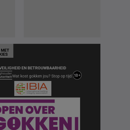
T MET
KIES
VEILIGHEID EN BETROUWBAARHEID
Wat kost gokken jou? Stop op tijd.