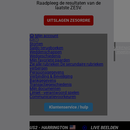
Raadpleeg de resultaten van de
1 meetin
laatste ZE5V.
VERENIG
5 meetin
UITSLAGEN ZE5ORDRE
IERLAN
Mijn account
1 meetin
Storten
Saldo terugboeken
VERENIG
Weddenschappen
4 meetin
Wedgeschiedenis
Mijn favoriete paarden
Zie alle rubrieken
De secundaire rubrieken
verbergen
Persoonsgegevens
Verbinding & Beveiliging
Bankgegevens
Transactiegeschiedenis
Mijn documenten
Limiet - verantwoord spelen
Communicatievoorkeuren
Klantenservice / hulp
US2 - HARRINGTON
LIVE BEELDEN