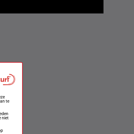
eze
aan te
ieden
 niet
op