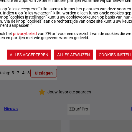
website en apps van ZEbet en andere partijen waarmee wij samenwerken
u op "alles accepteren" klikt, stemt u in met het plaatsen van deze soorten
. Indien u op "alles weigeren" klikt, worden alleen functionele cookies gep
itslag:
2 - 8 - 4 - 1
Uitslagen
knop "cookies instellingen" kunt u uw cookievoorkeuren op basis van hun 
en. Via de knop "cookies" aan de rechterzijde van onze site kunt u uw keuz
ment aanpassen."
itslag:
8 - 4 - 3 - 7
Uitslagen
ook het
privacybeleid
van ZEturf voor een overzicht van de cookies die we
ken en partijen met wie gegevens worden gedeeld.
itslag:
7 - 6 - 5 - 8
Uitslagen
ALLES ACCEPTEREN
ALLES AFWIJZEN
COOKIES INSTEL
itslag:
4 - 8 - 2 - 6
Uitslagen
itslag:
5 - 7 - 4 - 8
Uitslagen
Jouw favoriete paarden
Nieuws
ZEturf Pro