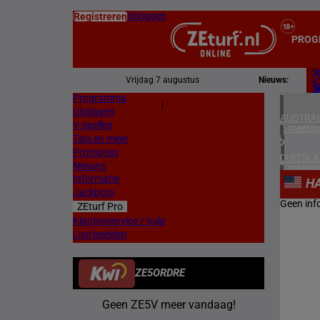
Inloggen
Registreren
PROG
Vrijdag 7 augustus
Nieuws:
Programma
Z
|
Uitslagen
L
AUSTRAL
V-spellen
2 meetin
Tips en meer
Promoties
DUITSL
Nieuws
1 meetin
Informatie
H
Jackpots
FRANKR
Geen inf
ZEturf Pro
4 meetin
Klantenservice / hulp
Live beelden
ZWEDEN
3 meetin
ZE5ORDRE
HONGKO
1 meetin
Geen ZE5V meer vandaag!
ZUID-AF