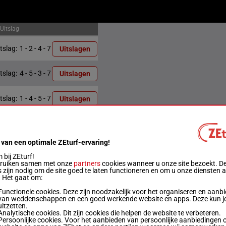
Uitslag
itslag:
1 - 2 - 4 - 7
Uitslagen
itslag:
4 - 5 - 3 - 7
Uitslagen
itslag:
1 - 4 - 5 - 7
Uitslagen
itslag:
5 - 1 - 4 - 3
Uitslagen
 van een optimale ZEturf-ervaring!
itslag:
5 - 1 - 3 - 2
Uitslagen
bij ZEturf!
bruiken samen met onze
partners
cookies wanneer u onze site bezoekt. D
 zijn nodig om de site goed te laten functioneren en om u onze diensten 
itslag:
7 - 2 - 4 - 1
Uitslagen
. Het gaat om:
Functionele cookies. Deze zijn noodzakelijk voor het organiseren en aanb
van weddenschappen en een goed werkende website en apps. Deze kun je
itslag:
7 - 6 - 1 - 4
Uitslagen
uitzetten.
Analytische cookies. Dit zijn cookies die helpen de website te verbeteren.
Persoonlijke cookies. Voor het aanbieden van persoonlijke aanbiedingen 
itslag:
3 - 6 - 7 - 5
Uitslagen