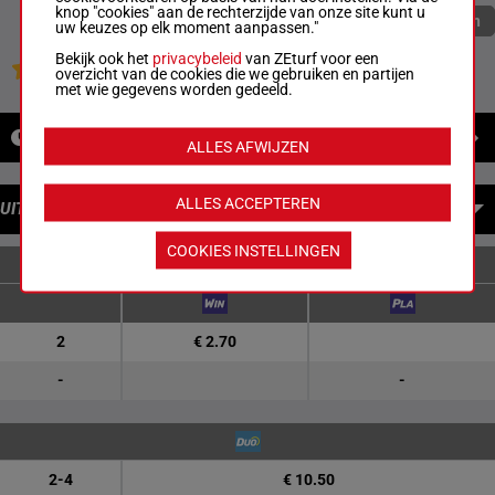
knop "cookies" aan de rechterzijde van onze site kunt u
Quoteringen verversen
uw keuzes op elk moment aanpassen."
Bekijk ook het
privacybeleid
van ZEturf voor een
Jouw favoriete paarden
overzicht van de cookies die we gebruiken en partijen
met wie gegevens worden gedeeld.
NIEUWS
ALLES AFWIJZEN
ALLES ACCEPTEREN
UITBETALINGEN
COOKIES INSTELLINGEN
ENKELVOUDIGE WEDDENSCHAPPEN
2
€ 2.70
-
-
2-4
€ 10.50