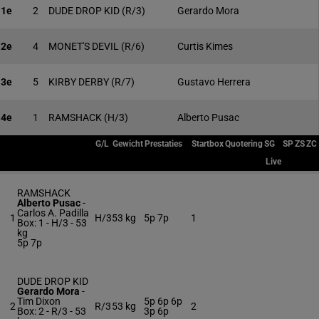
1e
2
DUDE DROP KID
(R/3)
Gerardo Mora
2e
4
MONET'S DEVIL
(R/6)
Curtis Kimes
3e
5
KIRBY DERBY
(R/7)
Gustavo Herrera
4e
1
RAMSHACK
(H/3)
Alberto Pusac
G/L
Gewicht
Prestaties
Startbox
Quotering
SG
SP
ZS
ZC
Live
RAMSHACK
Alberto Pusac
-
Carlos A. Padilla
1
H/3
53 kg
5p 7p
1
Box: 1 -
H/3 -
53
kg
5p 7p
DUDE DROP KID
Gerardo Mora
-
Tim Dixon
5p 6p 6p
2
R/3
53 kg
2
Box: 2 -
R/3 -
53
3p 6p