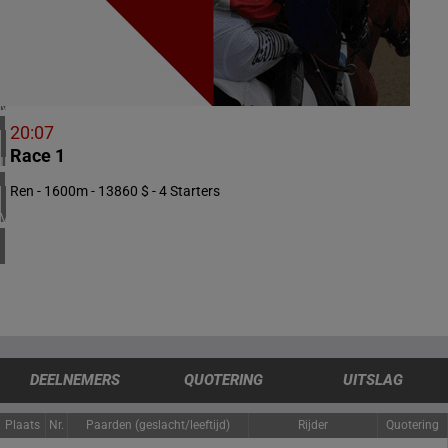
1 meeting(s)
ZUID-AFRIKA
1 meeting(s)
VERENIGD KONINKRIJK
5 meeting(s)
20:07
Race 1
IERLAND
1 meeting(s)
Ren - 1600m - 13860 $ - 4 Starters
VERENIGDE STATEN
4 meeting(s)
DEELNEMERS
QUOTERING
UITSLAG
Plaats
Nr.
Paarden (geslacht/leeftijd)
Rijder
Quotering