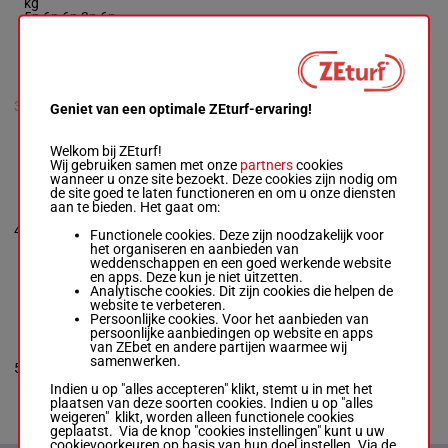
kg
5p 6p 6p 3p 6p
LITTLE SOLDIER
BOY NS
Alfredo Triana
3
R/4
53 kg
6p 8p
Geniet van een optimale ZEturf-ervaring!
Jr.
-
Jody Pruitt
R/4 -
53 kg
6p 8p
Welkom bij ZEturf!
Wij gebruiken samen met onze
partners
cookies
wanneer u onze site bezoekt. Deze cookies zijn nodig om
de site goed te laten functioneren en om u onze diensten
MONET'S DEVIL
aan te bieden. Het gaat om:
Curtis Kimes
-
Steve Martin
3p (21) 8p
4
R/6
56 kg
4
Functionele cookies. Deze zijn noodzakelijk voor
Box: 4 -
R/6 -
56
6p
het organiseren en aanbieden van
kg
weddenschappen en een goed werkende website
3p (21) 8p 6p
en apps. Deze kun je niet uitzetten.
Analytische cookies. Dit zijn cookies die helpen de
website te verbeteren.
Persoonlijke cookies. Voor het aanbieden van
KIRBY DERBY
persoonlijke aanbiedingen op website en apps
Gustavo
van ZEbet en andere partijen waarmee wij
Herrera
-
Dick
samenwerken.
Cappellucci
4p 2p (21)
5
R/7
53 kg
5
Box: 5 -
R/7 -
53
7p 7p 10p
Indien u op "alles accepteren" klikt, stemt u in met het
kg
plaatsen van deze soorten cookies. Indien u op "alles
4p 2p (21) 7p 7p
weigeren" klikt, worden alleen functionele cookies
10p
geplaatst. Via de knop "cookies instellingen" kunt u uw
cookievoorkeuren op basis van hun doel instellen. Via de