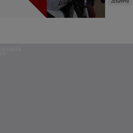
ZEturfPro
g(s)
D KONINKRIJK
g(s)
D
g(s)
DE STATEN
g(s)