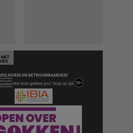
T MET
KIES
VEILIGHEID EN BETROUWBAARHEID
Wat kost gokken jou? Stop op tijd.