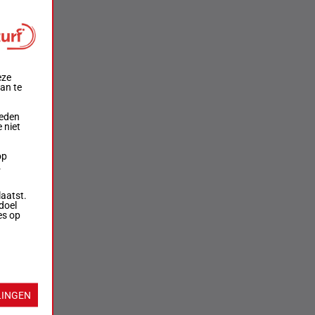
eze
aan te
ieden
 niet
op
.
laatst.
doel
es op
LINGEN