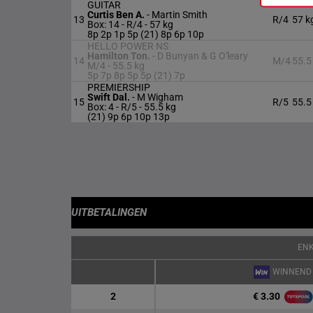
GUITAR
Curtis Ben A.
-
Martin Smith
13
R/4
57 k
Box: 14 -
R/4 -
57 kg
8p 2p 1p 5p (21) 8p 6p 10p
HELLO POWER NS
Hamilton Ton.
-
D Bunyan & G O'leary
14
M/4
55.5
M/4 -
55.5 kg
5p 7p 8p 5p 5p (21) 7p
PREMIERSHIP
Swift Dal.
-
M Wigham
15
R/5
55.5
Box: 4 -
R/5 -
55.5 kg
(21) 9p 6p 10p 13p
UITBETALINGEN
EN
WINNEND
€ 3.30
2