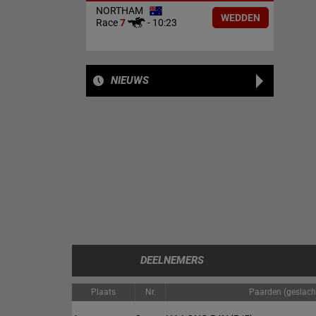
NORTHAM
WEDDEN
Race
7
-
10:23
NIEUWS
DEELNEMERS
Plaats
Nr.
Paarden (geslacht