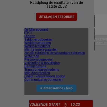
Raadpleeg de resultaten van de
1 meetin
laatste ZE5V.
VERENIG
5 meetin
UITSLAGEN ZE5ORDRE
IERLAN
Mijn account
1 meetin
Storten
Saldo terugboeken
VERENIG
Weddenschappen
4 meetin
Wedgeschiedenis
Mijn favoriete paarden
Zie alle rubrieken
De secundaire rubrieken
verbergen
Persoonsgegevens
Verbinding & Beveiliging
Bankgegevens
Transactiegeschiedenis
Mijn documenten
Limiet - verantwoord spelen
Communicatievoorkeuren
Klantenservice / hulp
VOLGENDE START
10:23