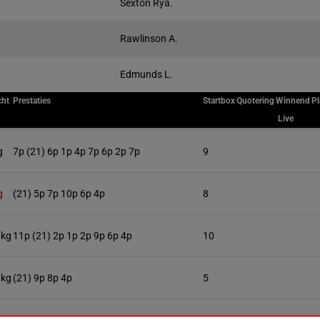
Sexton Rya.
Rawlinson A.
Edmunds L.
cht
Prestaties
Startbox
Quotering
Winnend
Pl
Live
g
7p (21) 6p 1p 4p 7p 6p 2p 7p
9
g
(21) 5p 7p 10p 6p 4p
8
 kg
11p (21) 2p 1p 2p 9p 6p 4p
10
 kg
(21) 9p 8p 4p
5