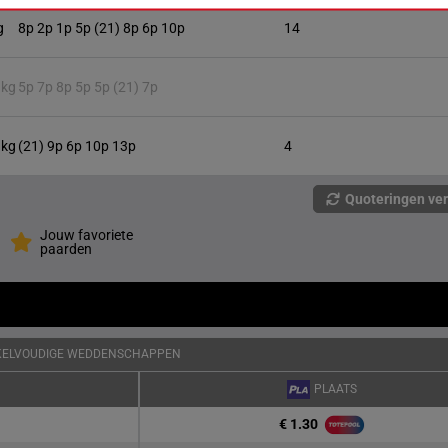
g
8p 2p 1p 5p (21) 8p 6p 10p
14
 kg
5p 7p 8p 5p 5p (21) 7p
 kg
(21) 9p 6p 10p 13p
4
Quoteringen ve
Jouw favoriete
paarden
KELVOUDIGE WEDDENSCHAPPEN
PLAATS
€ 1.30