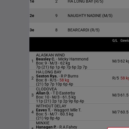
1e
2
HA LONG BAY
(R/5)
2e
9
NAUGHTY NADINE
(M/5)
3e
8
BEARCARDI
(R/5)
G/L
Gewi
ALASKAN WIND
Beasley C.
-
Micky Hammond
1
M/3
62 k
Box: 9 -
M/3 -
62 kg
7p (21) 6p 1p 4p 7p 6p 2p 7p
HA LONG BAY
Sexton Rya.
-
R P Burns
2
R/5
58 k
Box: 8 -
R/5 -
58 kg
(21) 5p 7p 10p 6p 4p
CLODOVEA
Allan D.
-
T D Easterby
3
M/3
61.5
Box: 10 -
M/3 -
61.5 kg
11p (21) 2p 1p 2p 9p 6p 4p
WITHOUT DELAY
Eaves T.
-
Waggott Mlle T.
4
M/7
60.5
Box: 5 -
M/7 -
60.5 kg
(21) 9p 8p 4p
MINXIE
Hanagan P.
-
R A Fahey