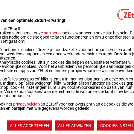
g
(21) 6p 6p 7p
15
g
15p (21) 10p 3p 13p
13
 van een optimale ZEturf-ervaring!
bij ZEturf!
bruiken samen met onze
partners
cookies wanneer u onze site bezoekt. D
 kg
7p (21) 7p 10p 5p 4p 6p 3p 3p 3p 5p 3p 7p
7
 zijn nodig om de site goed te laten functioneren en om u onze diensten 
. Het gaat om:
Functionele cookies. Deze zijn noodzakelijk voor het organiseren en aanb
van weddenschappen en een goed werkende website en apps. Deze kun je
 kg
9p (21) 11p 8p 2p 6p 3p 8p 6p 9p 3p 8p
6
uitzetten.
Analytische cookies. Dit zijn cookies die helpen de website te verbeteren.
Persoonlijke cookies. Voor het aanbieden van persoonlijke aanbiedingen 
website en apps van ZEbet en andere partijen waarmee wij samenwerken
g
4p 2p 3p (21) 5p 10p 4p 8p 6p 6p 5p
11
u op "alles accepteren" klikt, stemt u in met het plaatsen van deze soorten
. Indien u op "alles weigeren" klikt, worden alleen functionele cookies gep
knop "cookies instellingen" kunt u uw cookievoorkeuren op basis van hun 
 kg
(21) 8p 15p 3p 9p 8p 6p 5p 5p
en. Via de knop "cookies" aan de rechterzijde van onze site kunt u uw keuz
ment aanpassen."
ook het
privacybeleid
van ZEturf voor een overzicht van de cookies die we
g
2p 2p (21) 9p 12p 9p
1
ken en partijen met wie gegevens worden gedeeld.
g
(21) 7p 12p 5p 5p
3
ALLES ACCEPTEREN
ALLES AFWIJZEN
COOKIES INSTEL