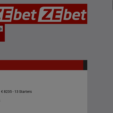
 € 8235 - 13 Starters
s