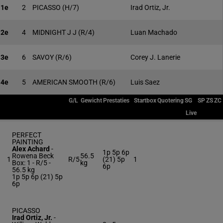
1e
2
PICASSO
(H/7)
Irad Ortiz, Jr.
2e
4
MIDNIGHT J J
(R/4)
Luan Machado
3e
6
SAVOY
(R/6)
Corey J. Lanerie
4e
5
AMERICAN SMOOTH
(R/6)
Luis Saez
G/L
Gewicht
Prestaties
Startbox
Quotering
SG
SP
ZS
ZC
Live
PERFECT
PAINTING
Alex Achard
-
1p 5p 6p
Rowena Beck
56.5
1
R/5
(21) 5p
1
Box: 1 -
R/5 -
kg
6p
56.5 kg
1p 5p 6p (21) 5p
6p
PICASSO
Irad Ortiz, Jr.
-