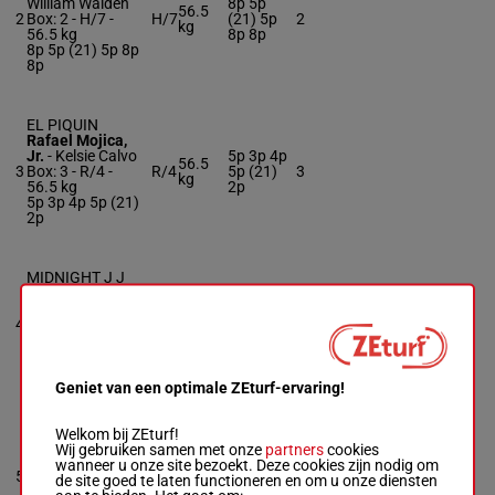
William Walden
8p 5p
56.5
2
Box: 2 -
H/7 -
H/7
(21) 5p
2
kg
56.5 kg
8p 8p
8p 5p (21) 5p 8p
8p
EL PIQUIN
Rafael Mojica,
Jr.
-
Kelsie Calvo
5p 3p 4p
56.5
3
Box: 3 -
R/4 -
R/4
5p (21)
3
kg
56.5 kg
2p
5p 3p 4p 5p (21)
2p
MIDNIGHT J J
Luan Machado
-
Claude L.
5p 6p 6p
4
Brownfield, III
R/4
53 kg
4
1p 6p
Box: 4 -
R/4 -
53
kg
5p 6p 6p 1p 6p
Geniet van een optimale ZEturf-ervaring!
AMERICAN
Welkom bij ZEturf!
SMOOTH
Wij gebruiken samen met onze
partners
cookies
Luis Saez
-
Isai V.
wanneer u onze site bezoekt. Deze cookies zijn nodig om
56.5
5
Gonzalez
R/6
5p 1p 7p
5
de site goed te laten functioneren en om u onze diensten
kg
Box: 5 -
R/6 -