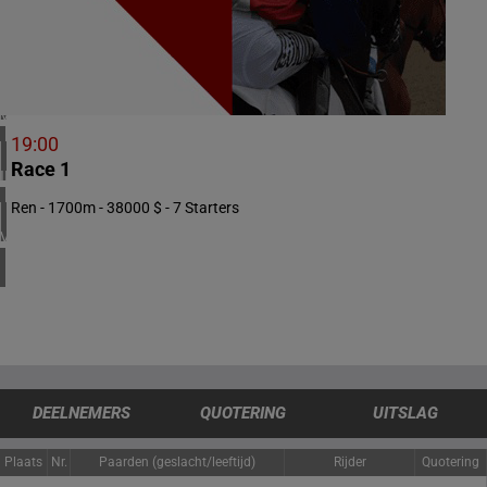
1 meeting(s)
ZUID-AFRIKA
1 meeting(s)
VERENIGD KONINKRIJK
5 meeting(s)
19:00
Race 1
IERLAND
1 meeting(s)
Ren - 1700m - 38000 $ - 7 Starters
VERENIGDE STATEN
4 meeting(s)
DEELNEMERS
QUOTERING
UITSLAG
Plaats
Nr.
Paarden (geslacht/leeftijd)
Rijder
Quotering