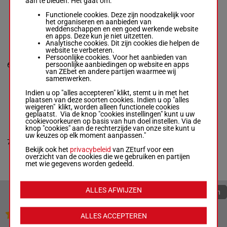
aan te bieden. Het gaat om:
56.5 kg
5p 1p 7p
Functionele cookies. Deze zijn noodzakelijk voor
het organiseren en aanbieden van
weddenschappen en een goed werkende website
en apps. Deze kun je niet uitzetten.
SAVOY
Analytische cookies. Dit zijn cookies die helpen de
Corey J. Lanerie
website te verbeteren.
-
Jonathan
Persoonlijke cookies. Voor het aanbieden van
4p (21)
Maldonado
56.5
persoonlijke aanbiedingen op website en apps
6
R/6
6p 5p 1p
6
Box: 6 -
R/6 -
kg
van ZEbet en andere partijen waarmee wij
3p
56.5 kg
samenwerken.
4p (21) 6p 5p 1p
3p
Indien u op "alles accepteren" klikt, stemt u in met het
plaatsen van deze soorten cookies. Indien u op "alles
weigeren" klikt, worden alleen functionele cookies
geplaatst. Via de knop "cookies instellingen" kunt u uw
FIGHTVILLE
cookievoorkeuren op basis van hun doel instellen. Via de
Rene Diaz
-
J.
knop "cookies" aan de rechterzijde van onze site kunt u
Keith
7p 1p 3p
uw keuzes op elk moment aanpassen."
Desormeaux
7
H/3
50 kg
8p (21)
7
Box: 7 -
H/3 -
50
4p
Bekijk ook het
privacybeleid
van ZEturf voor een
kg
overzicht van de cookies die we gebruiken en partijen
7p 1p 3p 8p (21)
met wie gegevens worden gedeeld.
4p
ALLES AFWIJZEN
Quoteringen verversen
Jouw favoriete paarden
ALLES ACCEPTEREN