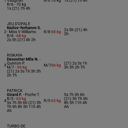
1
Vaughan
R/6
70 kg
1s (21) 7h 4h
R/6 -
70 kg
1s (21) 7h 4h
JEU D'OPALE
Nailov-ferhanov S.
2s 5h (21) 4h
2
-
Miss V Williams
R/8
68 kg
2h
R/8 -
68 kg
2s 5h (21) 4h 2h
RISKAYA
Desoutter Mlle N.
-
Quinton P.
(21) 2s 3s 1h
3
M/7
66 kg
M/7 -
66 kg
3h 3h 2h Th
(21) 2s 3s 1h 3h 3h
2h Th
PATRICK
Girard F.
-
Poche T.
5s 7h 3h 6h
R/5 -
63 kg
(21) 5h Th 9h
4
R/5
63 kg
5s 7h 3h 6h (21) 5h
8h 5h 11h 4h
Th 9h 8h 5h 11h 4h
Ah
Ah
TURBO DE