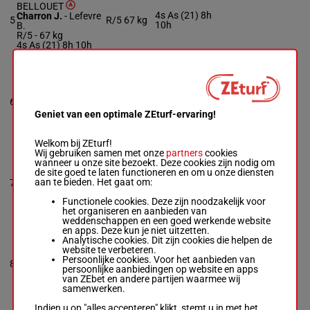
BELLOUET
4s As (21) 8h
Charron J.
-
Lefevre
5
R/5
67 kg
10h
B.
R/5 -
67 kg
4s As (21) 8h 10h
LA TOUSSAINT
Denis P.
-
Peltier
6
P&c.
M/4
63 kg
2s (21) 2h
M/4 -
63 kg
Geniet van een optimale ZEturf-ervaring!
2s (21) 2h
Welkom bij ZEturf!
Wij gebruiken samen met onze
partners
cookies
MADEMOISELLE
wanneer u onze site bezoekt. Deze cookies zijn nodig om
FLAG
de site goed te laten functioneren en om u onze diensten
Gauffenic N.
-
8h (21) 7h Ah
aan te bieden. Het gaat om:
7
M/4
65 kg
Schmidlin R.
6h
M/4 -
65 kg
Functionele cookies. Deze zijn noodzakelijk voor
8h (21) 7h Ah 6h
het organiseren en aanbieden van
weddenschappen en een goed werkende website
en apps. Deze kun je niet uitzetten.
Analytische cookies. Dit zijn cookies die helpen de
GOOD STYLE
website te verbeteren.
Brechet Mr Lp.
-
6h Ah (20)
Persoonlijke cookies. Voor het aanbieden van
8
Jouet V.
M/4
65 kg
11p
persoonlijke aanbiedingen op website en apps
M/4 -
65 kg
van ZEbet en andere partijen waarmee wij
6h Ah (20) 11p
samenwerken.
Indien u op "alles accepteren" klikt, stemt u in met het