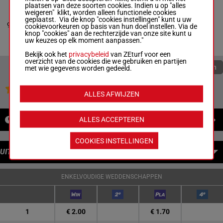
plaatsen van deze soorten cookies. Indien u op "alles
ZEFIRA DES
weigeren" klikt, worden alleen functionele cookies
PICTONS
geplaatst. Via de knop "cookies instellingen" kunt u uw
Mescam D.
-
9
M/4
65 kg
Debuut
cookievoorkeuren op basis van hun doel instellen. Via de
Mescam M.
knop "cookies" aan de rechterzijde van onze site kunt u
M/4 -
65 kg
uw keuzes op elk moment aanpassen."
Debuut
Bekijk ook het
privacybeleid
van ZEturf voor een
overzicht van de cookies die we gebruiken en partijen
Quoteringen verversen
met wie gegevens worden gedeeld.
Jouw favoriete paarden
ALLES AFWIJZEN
NIEUWS
ALLES ACCEPTEREN
COOKIES INSTELLINGEN
UITBETALINGEN
ENKELVOUDIGE WEDDENSCHAPPEN
1
€ 2.00
€ 1.70