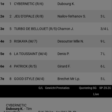
1e
1
CYBERNETIC
(R/6)
Dubourg K.
2e
2
JEU D'OPALE
(R/8)
Nailov-ferhanov S.
3 L
3e
5
TURBO DE BELLOUET
(R/5)
Charron J.
3/4 L
4e
3
RISKAYA
(M/7)
Desoutter Mlle N.
9 L
5e
6
LA TOUSSAINT
(M/4)
Denis P.
7 L
6e
4
PATRICK
(R/5)
Girard F.
6 L
7e
8
GOOD STYLE
(M/4)
Brechet Mr Lp.
5 L
G/L
Gewicht
Prestaties
Quotering
SG
SP
ZS
ZC
Live
CYBERNETIC
Dubourg K.
-
Tim