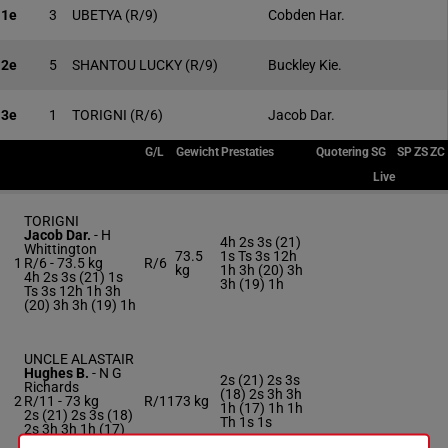
1e
3
UBETYA
(R/9)
Cobden Har.
2e
5
SHANTOU LUCKY
(R/9)
Buckley Kie.
3e
1
TORIGNI
(R/6)
Jacob Dar.
G/L
Gewicht
Prestaties
Quotering
SG
SP
ZS
ZC
Live
TORIGNI
Jacob Dar.
-
H
4h 2s 3s (21)
Whittington
73.5
1s Ts 3s 12h
1
R/6 -
73.5 kg
R/6
kg
1h 3h (20) 3h
4h 2s 3s (21) 1s
3h (19) 1h
Ts 3s 12h 1h 3h
(20) 3h 3h (19) 1h
UNCLE ALASTAIR
Hughes B.
-
N G
2s (21) 2s 3s
Richards
(18) 2s 3h 3h
2
R/11 -
73 kg
R/11
73 kg
1h (17) 1h 1h
2s (21) 2s 3s (18)
Th 1s 1s
2s 3h 3h 1h (17)
1h 1h Th 1s 1s