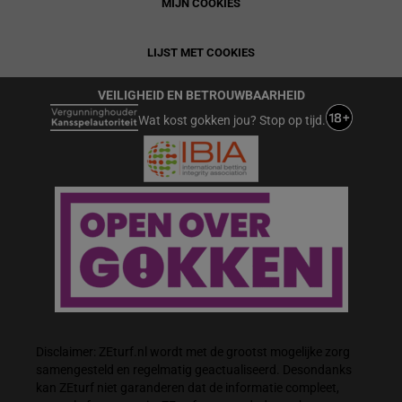
MIJN COOKIES
LIJST MET COOKIES
VEILIGHEID EN BETROUWBAARHEID
Wat kost gokken jou? Stop op tijd.
Disclaimer: ZEturf.nl wordt met de grootst mogelijke zorg
samengesteld en regelmatig geactualiseerd. Desondanks
kan ZEturf niet garanderen dat de informatie compleet,