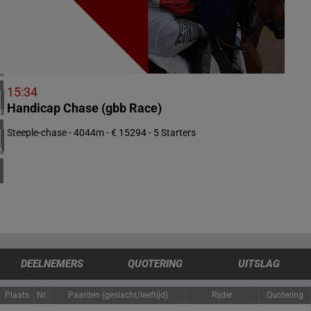
1 meeting(s)
ZUID-AFRIKA
1 meeting(s)
VERENIGD KONINKRIJK
5 meeting(s)
15:34
Handicap Chase (gbb Race)
IERLAND
1 meeting(s)
Steeple-chase - 4044m - € 15294 - 5 Starters
VERENIGDE STATEN
4 meeting(s)
DEELNEMERS
QUOTERING
UITSLAG
Plaats
Nr.
Paarden (geslacht/leeftijd)
Rijder
Quotering