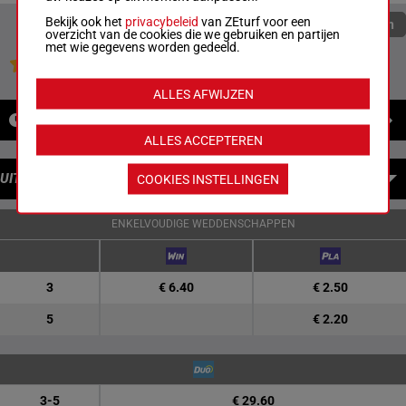
Bekijk ook het
privacybeleid
van ZEturf voor een
Quoteringen verversen
overzicht van de cookies die we gebruiken en partijen
met wie gegevens worden gedeeld.
Jouw favoriete paarden
ALLES AFWIJZEN
NIEUWS
ALLES ACCEPTEREN
UITBETALINGEN
COOKIES INSTELLINGEN
ENKELVOUDIGE WEDDENSCHAPPEN
3
€ 6.40
€ 2.50
5
€ 2.20
3-5
€ 29.60