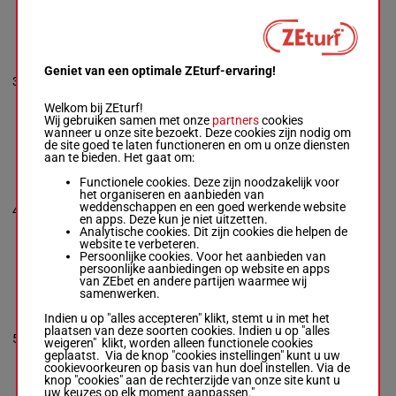
UBETYA
Cobden Har.
-
4s 3s 2s (20)
Jedd O'keeffe
Geniet van een optimale ZEturf-ervaring!
71.5
3
R/9
3s 2s 4h 1h
R/9 -
71.5 kg
kg
(19) 2h 4p
4s 3s 2s (20) 3s
2s 4h 1h (19) 2h
Welkom bij ZEturf!
4p
Wij gebruiken samen met onze
partners
cookies
wanneer u onze site bezoekt. Deze cookies zijn nodig om
de site goed te laten functioneren en om u onze diensten
aan te bieden. Het gaat om:
LAKOTA
WARRIOR
Functionele cookies. Deze zijn noodzakelijk voor
Skelton H.
-
Mrs
het organiseren en aanbieden van
1s 6h (21) 3h
Emma
69.5
weddenschappen en een goed werkende website
4
R/9
1h 8h 6p (20)
Summersby
kg
en apps. Deze kun je niet uitzetten.
4p
R/9 -
69.5 kg
Analytische cookies. Dit zijn cookies die helpen de
1s 6h (21) 3h 1h
website te verbeteren.
8h 6p (20) 4p
Persoonlijke cookies. Voor het aanbieden van
persoonlijke aanbiedingen op website en apps
van ZEbet en andere partijen waarmee wij
samenwerken.
SHANTOU LUCKY
Buckley Kie.
-
Indien u op "alles accepteren" klikt, stemt u in met het
1s 3s Ah 6h
James Owen
plaatsen van deze soorten cookies. Indien u op "alles
(21) 8h 1h 3h
5
R/9 -
67 kg
R/9
67 kg
weigeren" klikt, worden alleen functionele cookies
12h 5h Ah 1h
1s 3s Ah 6h (21)
geplaatst. Via de knop "cookies instellingen" kunt u uw
8h
8h 1h 3h 12h 5h
cookievoorkeuren op basis van hun doel instellen. Via de
Ah 1h 8h
knop "cookies" aan de rechterzijde van onze site kunt u
uw keuzes op elk moment aanpassen."