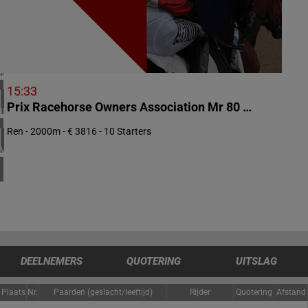
1 meeting(s)
ZUID-AFRIKA
1 meeting(s)
VERENIGD KONINKRIJK
5 meeting(s)
15:33
Prix Racehorse Owners Association Mr 80 Handicap
IERLAND
1 meeting(s)
Ren - 2000m - € 3816 - 10 Starters
VERENIGDE STATEN
4 meeting(s)
DEELNEMERS
QUOTERING
UITSLAG
Plaats
Nr.
Paarden (geslacht/leeftijd)
Rijder
Quotering
Afstand