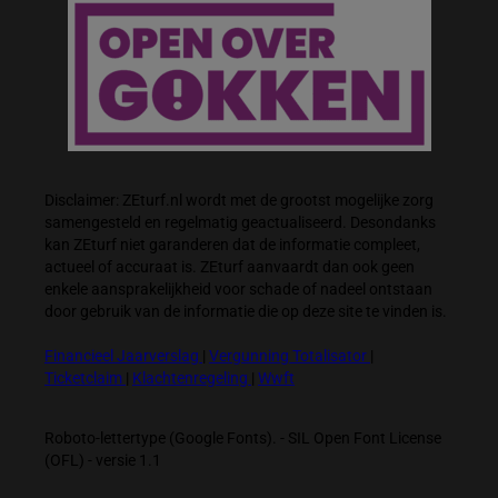
Disclaimer: ZEturf.nl wordt met de grootst mogelijke zorg
samengesteld en regelmatig geactualiseerd. Desondanks
kan ZEturf niet garanderen dat de informatie compleet,
actueel of accuraat is. ZEturf aanvaardt dan ook geen
enkele aansprakelijkheid voor schade of nadeel ontstaan
door gebruik van de informatie die op deze site te vinden is.
Financieel Jaarverslag
|
Vergunning Totalisator
|
Ticketclaim
|
Klachtenregeling
|
Wwft
Roboto-lettertype (Google Fonts). - SIL Open Font License
(OFL) - versie 1.1