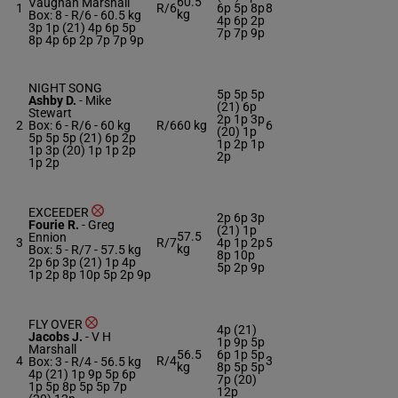
60.5
Vaughan Marshall
1
R/6
6p 5p 8p
8
kg
Box: 8 -
R/6 -
60.5 kg
4p 6p 2p
3p 1p (21) 4p 6p 5p
7p 7p 9p
8p 4p 6p 2p 7p 7p 9p
NIGHT SONG
5p 5p 5p
Ashby D.
-
Mike
(21) 6p
Stewart
2p 1p 3p
2
Box: 6 -
R/6 -
60 kg
R/6
60 kg
6
(20) 1p
5p 5p 5p (21) 6p 2p
1p 2p 1p
1p 3p (20) 1p 1p 2p
2p
1p 2p
EXCEEDER
2p 6p 3p
Fourie R.
-
Greg
(21) 1p
57.5
Ennion
3
R/7
4p 1p 2p
5
kg
Box: 5 -
R/7 -
57.5 kg
8p 10p
2p 6p 3p (21) 1p 4p
5p 2p 9p
1p 2p 8p 10p 5p 2p 9p
FLY OVER
4p (21)
Jacobs J.
-
V H
1p 9p 5p
Marshall
56.5
6p 1p 5p
4
R/4
3
Box: 3 -
R/4 -
56.5 kg
kg
8p 5p 5p
4p (21) 1p 9p 5p 6p
7p (20)
1p 5p 8p 5p 5p 7p
12p