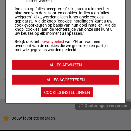
(21) 7p
samenwerken.
Nel
54.5
11p 1p
8
Box: 7 -
R/6 -
54.5 kg
R/6
7
kg
(20) 2p
Indien u op "alles accepteren" klikt, stemt u in met het
3p 1p (21) 7p 11p 1p
2p 2p 2p
plaatsen van deze soorten cookies. Indien u op "alles
(20) 2p 2p 2p 2p 10p
10p 9p
weigeren" klikt, worden alleen functionele cookies
9p
geplaatst. Via de knop "cookies instellingen" kunt u uw
cookievoorkeuren op basis van hun doel instellen. Via de
knop "cookies" aan de rechterzijde van onze site kunt u
uw keuzes op elk moment aanpassen."
TOZZETTI
Khumalo S.
-
7p 1p
Bekijk ook het
privacybeleid
van ZEturf voor een
Zietsman Oosthuizen
54.5
(21) 10p
9
R/5
1
overzicht van de cookies die we gebruiken en partijen
Box: 1 -
R/5 -
54.5 kg
kg
4p 9p 6p
met wie gegevens worden gedeeld.
7p 1p (21) 10p 4p 9p
12p
6p 12p
ALLES AFWIJZEN
OVER TWO YOU
Cheyne G.
-
Barend
4p 7p
Botes
53.5
(21) 1p
ALLES ACCEPTEREN
10
R/5
2
Box: 2 -
R/5 -
53.5 kg
kg
5p 6p 5p
4p 7p (21) 1p 5p 6p
8p
5p 8p
COOKIES INSTELLINGEN
Quoteringen verversen
Jouw favoriete paarden