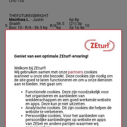
(20) 12p
THEFUTUREISBRIGHT
Mxothwa L.
-
Justin
6p 8p
Snaith
56.5
(21) 3p
5
R/6
10
Box: 10 -
R/6 -
56.5 kg
kg
2p 1p 4p
6p 8p (21) 3p 2p 1p
8p 6p
4p 8p 6p
CAPTIVE MOON
Zackey C.
-
Adam
5p 1p 3p
Geniet van een optimale ZEturf-ervaring!
6
Marcus
R/5
56 kg
(21) 7p
9
Box: 9 -
R/5 -
56 kg
4p
5p 1p 3p (21) 7p 4p
Welkom bij ZEturf!
Wij gebruiken samen met onze
partners
cookies
wanneer u onze site bezoekt. Deze cookies zijn nodig om
de site goed te laten functioneren en om u onze diensten
SUPER DUKE
aan te bieden. Het gaat om:
10p (21)
De Melo K.
-
Lucinda
4p 1p 3p
Woodruff
Functionele cookies. Deze zijn noodzakelijk voor
5p 9p 3p
7
Box: 4 -
R/5 -
56 kg
R/5
56 kg
4
het organiseren en aanbieden van
1p 6p
10p (21) 4p 1p 3p 5p
weddenschappen en een goed werkende website
(20) 6p
9p 3p 1p 6p (20) 6p
en apps. Deze kun je niet uitzetten.
9p
9p
Analytische cookies. Dit zijn cookies die helpen de
website te verbeteren.
Persoonlijke cookies. Voor het aanbieden van
persoonlijke aanbiedingen op website en apps
POLICY TARGET
3p 1p
van ZEbet en andere partijen waarmee wij
Van Niekerk G.
-
W A