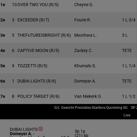
1e
10
OVER TWO YOU
(R/5)
Cheyne G.
2e
3
EXCEEDER
(R/7)
Fourie R.
1 L 3/4
3e
5
THEFUTUREISBRIGHT
(R/6)
Mxothwa L.
3 L
4e
6
CAPTIVE MOON
(R/5)
Zackey C.
TETE
5e
9
TOZZETTI
(R/5)
Khumalo S.
1 L 1/4
6e
1
DUBAI LIGHTS
(R/6)
Domeyer A.
TETE
7e
8
POLICY TARGET
(R/6)
Van Niekerk G.
1 L 1/2
G/L
Gewicht
Prestaties
Startbox
Quotering
SG
SP
Live
DUBAI LIGHTS
3p 1p
Domeyer A.
-
(21) 4p