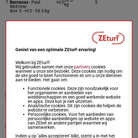
53.5
7
Barcenas
-
Paul
H/2
5
kg
McEntee
Box: 5 -
H/2 -
53.5 kg
MAGIC TAP NS
Joel Rosario
-
Steven
53.5
8
H/3
M. Asmussen
kg
H/3 -
53.5 kg
Geniet van een optimale ZEturf-ervaring!
LATE SEPTEMBER
Florent Geroux
-
53.5
Welkom bij ZEturf!
9
H/2
7
George R Arnold Ii
kg
Wij gebruiken samen met onze
partners
cookies
Box: 7 -
H/2 -
53.5 kg
wanneer u onze site bezoekt. Deze cookies zijn nodig om
de site goed te laten functioneren en om u onze diensten
aan te bieden. Het gaat om:
SERGEANT
Functionele cookies. Deze zijn noodzakelijk voor
COUNTZLER
het organiseren en aanbieden van
53.5
10
Luis Saez
-
William
H/2
8
weddenschappen en een goed werkende website
kg
Walden
en apps. Deze kun je niet uitzetten.
Box: 8 -
H/2 -
53.5 kg
Analytische cookies. Dit zijn cookies die helpen de
website te verbeteren.
Persoonlijke cookies. Voor het aanbieden van
persoonlijke aanbiedingen op website en apps
MARIACHI CRUSH
van ZEbet en andere partijen waarmee wij
Jesus Lopez Castanon
53.5
11
H/2
9
samenwerken.
-
Fausto Gutierrez
kg
Box: 9 -
H/2 -
53.5 kg
Indien u op "alles accepteren" klikt, stemt u in met het