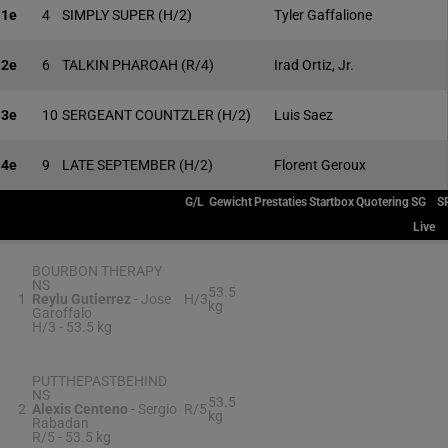
1e
4
SIMPLY SUPER
(H/2)
Tyler Gaffalione
2e
6
TALKIN PHAROAH
(R/4)
Irad Ortiz, Jr.
3e
10
SERGEANT COUNTZLER
(H/2)
Luis Saez
4e
9
LATE SEPTEMBER
(H/2)
Florent Geroux
G/L
Gewicht
Prestaties
Startbox
Quotering
SG
S
Live
BOURBON THERAPY
NS
53.5
1
Reylu Gutierrez
-
Jose
H/3
kg
Garoffalo
H/3 -
53.5 kg
PUTTHEPASTBEHIND
NS
53.5
2
Alexis Centeno
-
Sergio
R/5
kg
Rabadan
R/5 -
53.5 kg