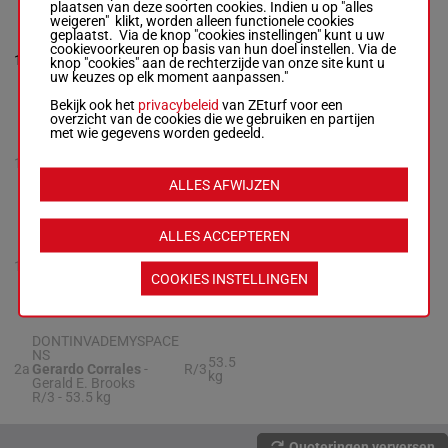
plaatsen van deze soorten cookies. Indien u op "alles
weigeren" klikt, worden alleen functionele cookies
geplaatst. Via de knop "cookies instellingen" kunt u uw
REVERE NOTE
cookievoorkeuren op basis van hun doel instellen. Via de
Carlos Villasana
-
53.5
12
R/4
11
knop "cookies" aan de rechterzijde van onze site kunt u
Christopher Davis
kg
uw keuzes op elk moment aanpassen."
Box: 11 -
R/4 -
53.5 kg
Bekijk ook het
privacybeleid
van ZEturf voor een
overzicht van de cookies die we gebruiken en partijen
met wie gegevens worden gedeeld.
TASTERFOR THE KING
NS
53.5
13
Gerardo Corrales
-
R/2
kg
Wesley A. Ward
ALLES AFWIJZEN
R/2 -
53.5 kg
ALLES ACCEPTEREN
HILL OF TARA NS
Reylu Gutierrez
-
John
53.5
1a
H/3
Ennis
kg
COOKIES INSTELLINGEN
H/3 -
53.5 kg
DONTINVADEMYSPACE
NS
53.5
2a
Gerardo Corrales
-
R/3
kg
Gerald E. Brooks
R/3 -
53.5 kg
Quoteringen verversen