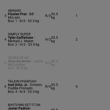
ABINADI
Flavien Prat
-
Bill
53.5
3
R/3
1
McLean
kg
Box: 1 -
R/3 -
53.5 kg
SIMPLY SUPER
Tyler Gaffalione
-
53.5
4
H/2
2
Michael J. Maker
kg
Box: 2 -
H/2 -
53.5 kg
SPURS UP NS
Alice Beckman
-
Jason
50.5
5
H/2
McCutchen
kg
H/2 -
50.5 kg
TALKIN PHAROAH
Irad Ortiz, Jr.
-
Ernesto
53.5
6
R/4
4
Padilla-Preciado
kg
Box: 4 -
R/4 -
53.5 kg
BAYTOWN GET IT ON
Javier Padron-