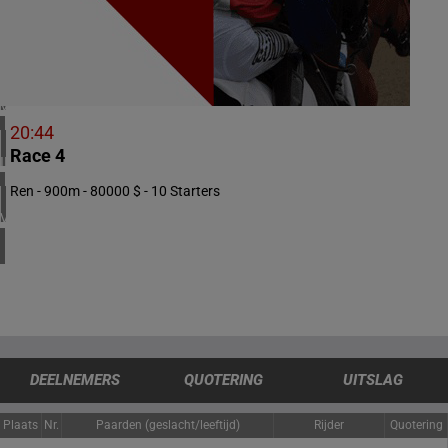
1 meeting(s)
ZUID-AFRIKA
1 meeting(s)
VERENIGD KONINKRIJK
5 meeting(s)
20:44
Race 4
IERLAND
1 meeting(s)
Ren - 900m - 80000 $ - 10 Starters
VERENIGDE STATEN
4 meeting(s)
DEELNEMERS
QUOTERING
UITSLAG
Plaats
Nr.
Paarden (geslacht/leeftijd)
Rijder
Quotering