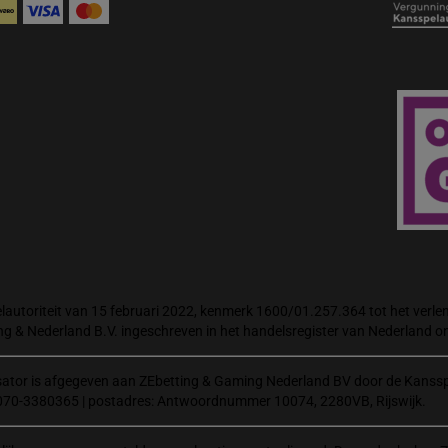
autoriteit van 15 februari 2022, kenmerk 1600/01.257.364 tot het verlene
ng & Nederland B.V. ingeschreven in het handelsregister van Nederland
isator is afgegeven aan ZEbetting & Gaming Nederland BV door de Kanssp
070-3380365 | postadres: Antwoordnummer 10074, 2280VB, Rijswijk.