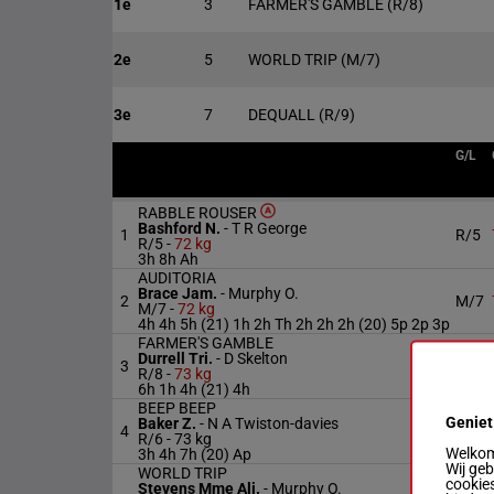
1e
3
FARMER'S GAMBLE
(R/8)
2e
5
WORLD TRIP
(M/7)
3e
7
DEQUALL
(R/9)
G/L
RABBLE ROUSER
Bashford N.
-
T R George
1
R/5
R/5 -
72 kg
3h 8h Ah
AUDITORIA
Brace Jam.
-
Murphy O.
2
M/7
M/7 -
72 kg
4h 4h 5h (21) 1h 2h Th 2h 2h 2h (20) 5p 2p 3p
FARMER'S GAMBLE
Durrell Tri.
-
D Skelton
3
R/8
R/8 -
73 kg
6h 1h 4h (21) 4h
BEEP BEEP
Geniet
Baker Z.
-
N A Twiston-davies
4
R/6
R/6 -
73 kg
Welkom 
3h 4h 7h (20) Ap
Wij ge
WORLD TRIP
cookies
Stevens Mme Ali.
-
Murphy O.