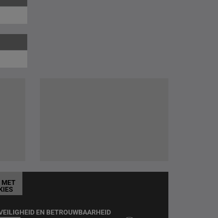
T MET
KIES
VEILIGHEID EN BETROUWBAARHEID