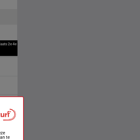
laats
2e
4e
eze
aan te