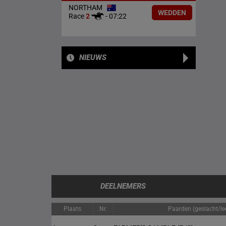
NORTHAM
WEDDEN
Race
2
-
07:22
NIEUWS
DEELNEMERS
Plaats
Nr.
Paarden (geslacht/lee