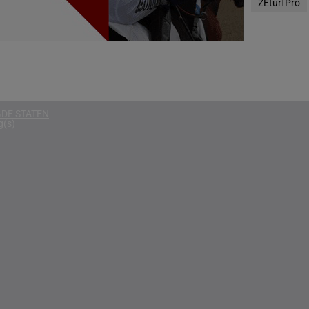
ZEturfPro
g(s)
D KONINKRIJK
g(s)
D
g(s)
DE STATEN
g(s)