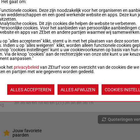
68.5
4h 1h 2h 5h (21) Ah 6h 2h 1h 7h 6h 10h (20)
. Het gaat om:
kg
6h
Functionele cookies. Deze zijn noodzakelijk voor het organiseren en aanb
van weddenschappen en een goed werkende website en apps. Deze kun je
uitzetten.
Analytische cookies. Dit zijn cookies die helpen de website te verbeteren.
67 kg
(21) Th 4h 5h 8h 9h 1h 2h Ah (20) 5h 5h 2h 8h
Persoonlijke cookies. Voor het aanbieden van persoonlijke aanbiedingen 
website en apps van ZEbet en andere partijen waarmee wij samenwerken
u op "alles accepteren" klikt, stemt u in met het plaatsen van deze soorten
67 kg
5h 3s 4h 2h 6h 3h (21) 7s 5s 5h 2h 5h 3h
. Indien u op "alles weigeren" klikt, worden alleen functionele cookies gep
knop "cookies instellingen" kunt u uw cookievoorkeuren op basis van hun 
en. Via de knop "cookies" aan de rechterzijde van onze site kunt u uw keuz
ment aanpassen."
65.5
5h 10h 1h (21) 7h 7h 2h 5h As As As (20) As
kg
As
ook het
privacybeleid
van ZEturf voor een overzicht van de cookies die we
ken en partijen met wie gegevens worden gedeeld.
61.5
5s 3s (21) 1h 3s 2h 7s 3s 8s 8s (20) 5s 6h 8h
kg
ALLES ACCEPTEREN
ALLES AFWIJZEN
COOKIES INSTEL
60.5
3h 3h 4h 6h Th 4h 6h (21) 3h 3h 8h 5h 1h
kg
Quoteringen ve
Jouw favoriete
paarden