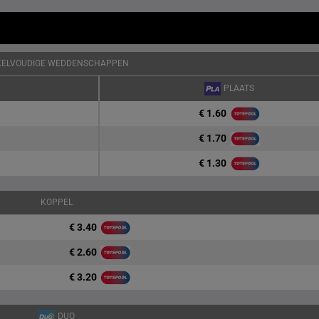
KELVOUDIGE WEDDENSCHAPPEN
PLAATS
€ 1.60
€ 1.70
€ 1.30
KOPPEL
€ 3.40
€ 2.60
€ 3.20
DUO