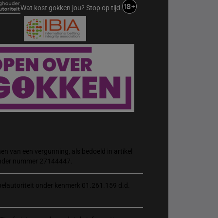
Wat kost gokken jou? Stop op tijd.
n van een vergunning, als bedoeld in artikel
 onder nummer 27144447.
elautoriteit onder kenmerk 01.261.159 d.d.