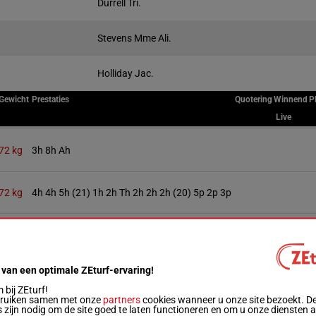
Durrell Tri.
Stevens Mme Ali.
Holliday Jac.
Gewicht
Prestaties
Quotering
Winnend
P
Live
72 kg
3h 8h Ah
72 kg
4h 4h 5h (21) 1h 2h Th 2h 2h 2h (20) 5p 2p 3p
73 kg
6h 1h 4h (21) 4h
 van een optimale ZEturf-ervaring!
73 kg
3h 4h 7h (20) Ap
bij ZEturf!
bruiken samen met onze
partners
cookies wanneer u onze site bezoekt. D
 zijn nodig om de site goed te laten functioneren en om u onze diensten 