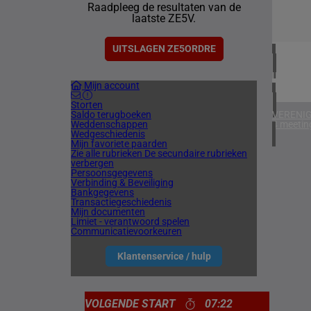
Raadpleeg de resultaten van de
1 meetin
laatste ZE5V.
VERENIG
5 meetin
UITSLAGEN ZE5ORDRE
IERLAN
Mijn account
1 meetin
Storten
Saldo terugboeken
VERENIG
Weddenschappen
4 meetin
Wedgeschiedenis
Mijn favoriete paarden
Zie alle rubrieken
De secundaire rubrieken
verbergen
Persoonsgegevens
Verbinding & Beveiliging
Bankgegevens
Transactiegeschiedenis
Mijn documenten
Limiet - verantwoord spelen
Communicatievoorkeuren
Klantenservice / hulp
VOLGENDE START
07:22