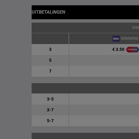
UITBETALINGEN
EN
WINNEND
€ 3.50
3
5
7
3-5
3-7
5-7