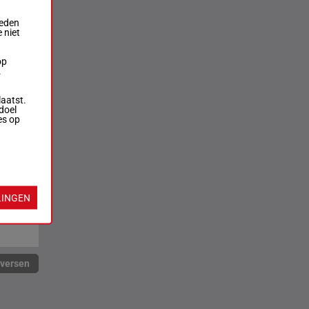
ieden
 niet
op
.
laatst.
doel
es op
LINGEN
rversen