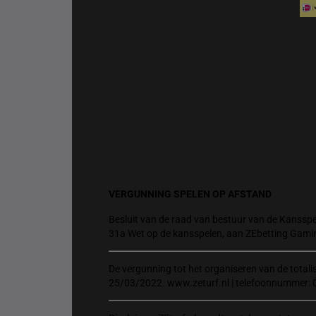
VERGUNNING SPELEN OP AFSTAND
Besluit van de raad van bestuur van de Kansspel
31a Wet op de kansspelen, aan ZEbetting Gami
De vergunning tot het organiseren van de total
25/03/2022. www.zeturf.nl | telefoonnummer: 