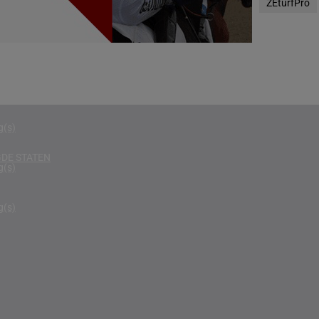
ZEturfPro
g(s)
D KONINKRIJK
g(s)
D
g(s)
g(s)
DE STATEN
g(s)
g(s)