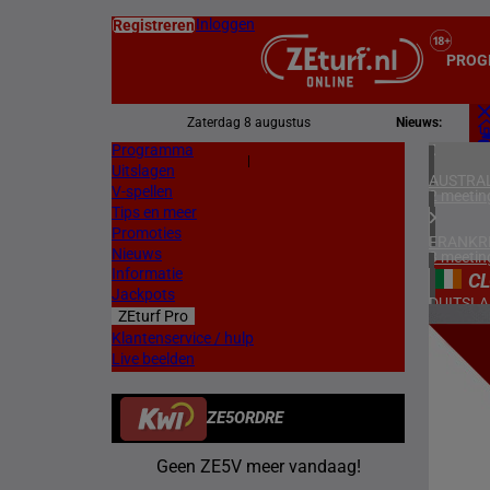
Inloggen
Registreren
PROG
Zaterdag 8 augustus
Nieuws:
Programma
Z
|
Uitslagen
L
AUSTRAL
V-spellen
2 meetin
Tips en meer
Promoties
FRANKR
Nieuws
3 meetin
Informatie
C
Jackpots
DUITSL
ZEturf Pro
1 meetin
7
Klantenservice / hulp
Live beelden
BELGIË
17/11/
1 meetin
ZE5ORDRE
ZWEDEN
3 meetin
Geen ZE5V meer vandaag!
ZUID-AF