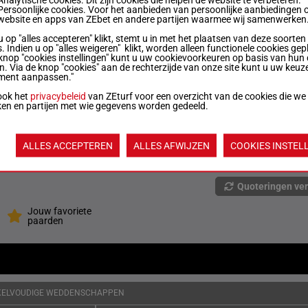
Persoonlijke cookies. Voor het aanbieden van persoonlijke aanbiedingen 
website en apps van ZEbet en andere partijen waarmee wij samenwerken
76.5 kg
(21) 3p
u op "alles accepteren" klikt, stemt u in met het plaatsen van deze soorten
. Indien u op "alles weigeren" klikt, worden alleen functionele cookies gep
knop "cookies instellingen" kunt u uw cookievoorkeuren op basis van hun 
en. Via de knop "cookies" aan de rechterzijde van onze site kunt u uw keuz
73 kg
2h
ment aanpassen."
ook het
privacybeleid
van ZEturf voor een overzicht van de cookies die we
ken en partijen met wie gegevens worden gedeeld.
70 kg
4p 2p
ALLES ACCEPTEREN
ALLES AFWIJZEN
COOKIES INSTEL
70 kg
5p 3p
Quoteringen ve
Jouw favoriete
paarden
KELVOUDIGE WEDDENSCHAPPEN