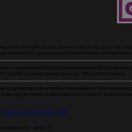
autoriteit van 15 februari 2022, kenmerk 1600/01.257.364 tot het verlene
ng & Nederland B.V. ingeschreven in het handelsregister van Nederland
isator is afgegeven aan ZEbetting & Gaming Nederland BV door de Kanssp
070-3380365 | postadres: Antwoordnummer 10074, 2280VB, Rijswijk.
elijke zorg samengesteld en regelmatig geactualiseerd. Desondanks kan Z
rdt dan ook geen enkele aansprakelijkheid voor schade of nadeel ontstaa
|
Ticketclaim
|
Klachtenregeling
|
Wwft
t License (OFL) - versie 1.1