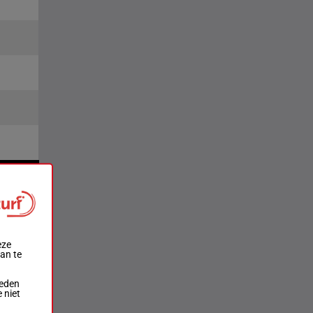
2e
4e
eze
aan te
ieden
 niet