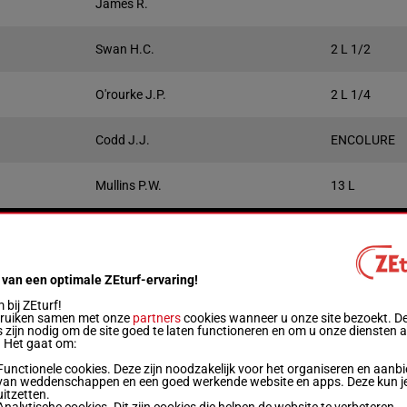
James R.
Swan H.C.
2 L 1/2
O'rourke J.P.
2 L 1/4
Codd J.J.
ENCOLURE
Mullins P.W.
13 L
Gewicht
Prestaties
Startbox
Quotering
Winnend
Plaats
Live
 van een optimale ZEturf-ervaring!
74 kg
6p 10h
bij ZEturf!
bruiken samen met onze
partners
cookies wanneer u onze site bezoekt. D
 zijn nodig om de site goed te laten functioneren en om u onze diensten 
73 kg
4p (21) 4p
. Het gaat om:
Functionele cookies. Deze zijn noodzakelijk voor het organiseren en aanb
van weddenschappen en een goed werkende website en apps. Deze kun je
76.5 kg
5p
uitzetten.
Analytische cookies. Dit zijn cookies die helpen de website te verbeteren.