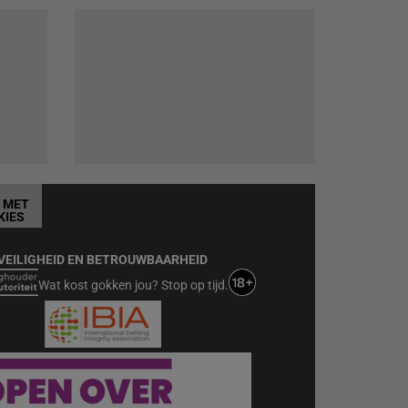
T MET
KIES
VEILIGHEID EN BETROUWBAARHEID
Wat kost gokken jou? Stop op tijd.