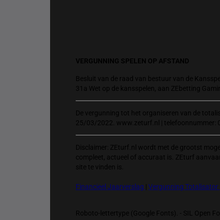
VERGUNNING SPELEN OP AFSTAND
Besluit van de raad van bestuur van de Kansspel
31a Wet op de kansspelen, aan ZEbetting Gami
De vergunning tot het organiseren van de total
25/03/2022. www.zeturf.nl | telefoonnummer: 
Disclaimer: ZEturf.nl wordt met de grootst mog
compleet, actueel of accuraat is. ZEturf aanvaa
site te vinden is.
Financieel Jaarverslag
|
Vergunning Totalisator
Roboto-lettertype (Google Fonts). - SIL Open Fon