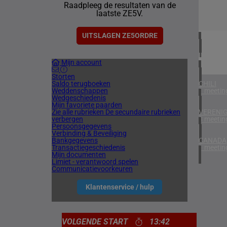
Raadpleeg de resultaten van de
1 meetin
laatste ZE5V.
VERENIG
4 meetin
UITSLAGEN ZE5ORDRE
IERLAN
Mijn account
1 meetin
Storten
Saldo terugboeken
CHILI
Weddenschappen
1 meetin
Wedgeschiedenis
Mijn favoriete paarden
Zie alle rubrieken
De secundaire rubrieken
VERENIG
verbergen
3 meetin
Persoonsgegevens
Verbinding & Beveiliging
Bankgegevens
CANADA
Transactiegeschiedenis
1 meetin
Mijn documenten
Limiet - verantwoord spelen
Communicatievoorkeuren
Klantenservice / hulp
VOLGENDE START
13:42