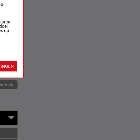
op
.
laatst.
doel
es op
LINGEN
rversen