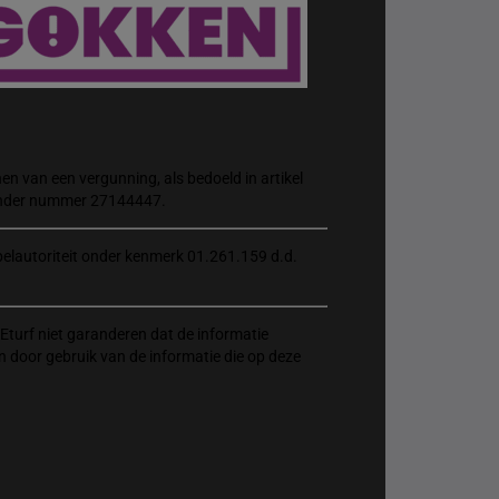
n van een vergunning, als bedoeld in artikel
 onder nummer 27144447.
elautoriteit onder kenmerk 01.261.159 d.d.
Eturf niet garanderen dat de informatie
n door gebruik van de informatie die op deze