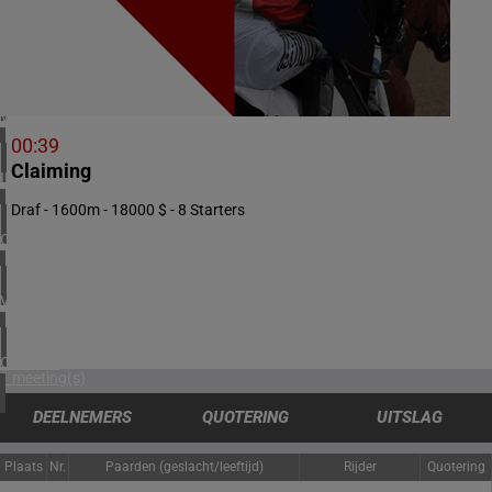
3 meeting(s)
ZUID-AFRIKA
1 meeting(s)
VERENIGD KONINKRIJK
4 meeting(s)
00:39
Claiming
IERLAND
1 meeting(s)
Draf - 1600m - 18000 $ - 8 Starters
CHILI
1 meeting(s)
VERENIGDE STATEN
3 meeting(s)
CANADA
1 meeting(s)
DEELNEMERS
QUOTERING
UITSLAG
Plaats
Nr.
Paarden (geslacht/leeftijd)
Rijder
Quotering