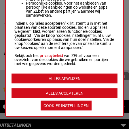
Persoonlijke cookies. Voor het aanbieden van
persoonlijke aanbiedingen op website en apps
van ZEbet en andere partijen waarmee wij
ABERDEEN HANOVER
samenwerken.
Corey Callahan
-
2a 4a 4a 3a
7
Crissy Crissman-Bier
R/11
1600m
Indien u op "alles accepteren" klikt, stemt u in met het
1a
Box: 7 -
R/11 - 1600m
plaatsen van deze soorten cookies. Indien u op "alles
2a 4a 4a 3a 1a
weigeren" klikt, worden alleen functionele cookies
geplaatst. Via de knop "cookies instellingen" kunt u uw
cookievoorkeuren op basis van hun doel instellen. Via de
knop "cookies" aan de rechterzijde van onze site kunt u
SUN OF A SHOW
uw keuzes op elk moment aanpassen."
Jason Lynch
-
Tee
0a 0a 1a 0a
8
Wine
R/10
1600m
Bekijk ook het
privacybeleid
van ZEturf voor een
0a
Box: 8 -
R/10 - 1600m
overzicht van de cookies die we gebruiken en partijen
0a 0a 1a 0a 0a
met wie gegevens worden gedeeld.
Quoteringen verversen
ALLES AFWIJZEN
Jouw favoriete paarden
ALLES ACCEPTEREN
COOKIES INSTELLINGEN
NIEUWS
UITBETALINGEN