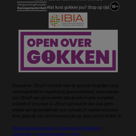
Wat kost gokken jou? Stop op tijd.
Disclaimer: ZEturf.nl wordt met de grootst mogelijke zorg
samengesteld en regelmatig geactualiseerd. Desondanks
kan ZEturf niet garanderen dat de informatie compleet,
actueel of accuraat is. ZEturf aanvaardt dan ook geen
enkele aansprakelijkheid voor schade of nadeel ontstaan
door gebruik van de informatie die op deze site te vinden is.
Financieel Jaarverslag
|
Vergunning Totalisator
|
Ticketclaim
|
Klachtenregeling
|
Wwft