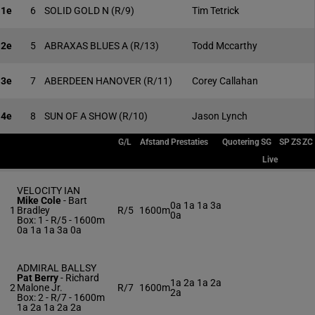
1e
6
SOLID GOLD N
(R/9)
Tim Tetrick
2e
5
ABRAXAS BLUES A
(R/13)
Todd Mccarthy
3e
7
ABERDEEN HANOVER
(R/11)
Corey Callahan
4e
8
SUN OF A SHOW
(R/10)
Jason Lynch
G/L
Afstand
Prestaties
Quotering
SG
SP
ZS
ZC
Live
VELOCITY IAN
Mike Cole
-
Bart
0a 1a 1a 3a
1
Bradley
R/5
1600m
0a
Box: 1 -
R/5 - 1600m
0a 1a 1a 3a 0a
ADMIRAL BALLSY
Pat Berry
-
Richard
1a 2a 1a 2a
2
Malone Jr.
R/7
1600m
2a
Box: 2 -
R/7 - 1600m
1a 2a 1a 2a 2a