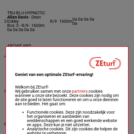
TRU-BLU HYPNOTIC
Allan Davis
-
Dean
0a 0a 0a 0a
3
Eckley
R/9
1600m
0a
Box: 3 -
R/9 - 1600m
0a 0a 0a 0a 0a
ARCHIE AND
EMERSON
Dexter Dunn
-
John
4a 4a 0a 0a
4
R/7
1600m
Dixon
3a
Box: 4 -
R/7 - 1600m
4a 4a 0a 0a 3a
Geniet van een optimale ZEturf-ervaring!
ABRAXAS BLUES A
Welkom bij ZEturf!
Todd Mccarthy
-
Eli
4a 1a 1a 2a
Wij gebruiken samen met onze
partners
cookies
5
Scott Jr
R/13
1600m
0a
wanneer u onze site bezoekt. Deze cookies zijn nodig om
Box: 5 -
R/13 - 1600m
de site goed te laten functioneren en om u onze diensten
4a 1a 1a 2a 0a
aan te bieden. Het gaat om:
Functionele cookies. Deze zijn noodzakelijk voor
SOLID GOLD N
het organiseren en aanbieden van
Tim Tetrick
-
Chuck
weddenschappen en een goed werkende website
5a (21) 3a
6
Crissman Jr
R/9
1600m
en apps. Deze kun je niet uitzetten.
1a 1a 1a
Box: 6 -
R/9 - 1600m
Analytische cookies. Dit zijn cookies die helpen de
5a (21) 3a 1a 1a 1a
website te verbeteren.