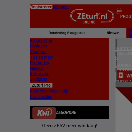
Inloggen
Registreren
PROG
Donderdag 6 augustus
Nieuws:
Programma
Z
|
Uitslagen
L
AUSTRAL
V-spellen
2 meetin
Tips en meer
Promoties
FRANKR
Nieuws
3 meetin
Informatie
W
Jackpots
DUITSL
ZEturf Pro
1 meetin
7
Klantenservice / hulp
Live beelden
BELGIË
17/11/
1 meetin
ZE5ORDRE
ZWEDEN
3 meetin
Geen ZE5V meer vandaag!
ZUID-AF