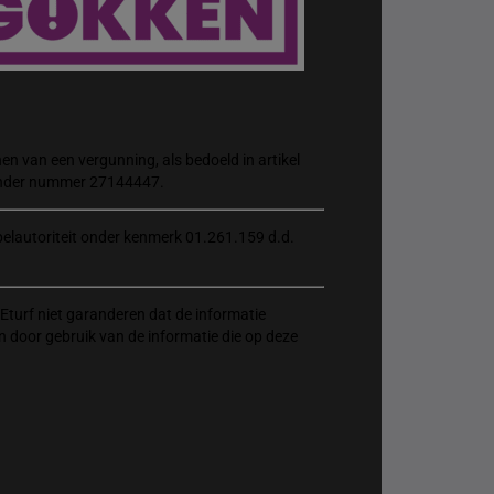
n van een vergunning, als bedoeld in artikel
 onder nummer 27144447.
elautoriteit onder kenmerk 01.261.159 d.d.
Eturf niet garanderen dat de informatie
n door gebruik van de informatie die op deze