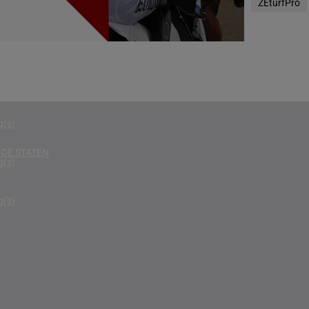
ZEturfPro
g(s)
D KONINKRIJK
g(s)
D
g(s)
g(s)
DE STATEN
g(s)
g(s)