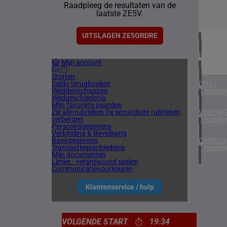
Raadpleeg de resultaten van de
1 meetin
laatste ZE5V.
VERENIG
4 meetin
UITSLAGEN ZE5ORDRE
IERLAN
Mijn account
1 meetin
Storten
Saldo terugboeken
CHILI
Weddenschappen
1 meetin
Wedgeschiedenis
Mijn favoriete paarden
Zie alle rubrieken
De secundaire rubrieken
VERENIG
verbergen
3 meetin
Persoonsgegevens
Verbinding & Beveiliging
Bankgegevens
CANADA
Transactiegeschiedenis
1 meetin
Mijn documenten
Limiet - verantwoord spelen
Communicatievoorkeuren
Klantenservice / hulp
VOLGENDE START
19:34