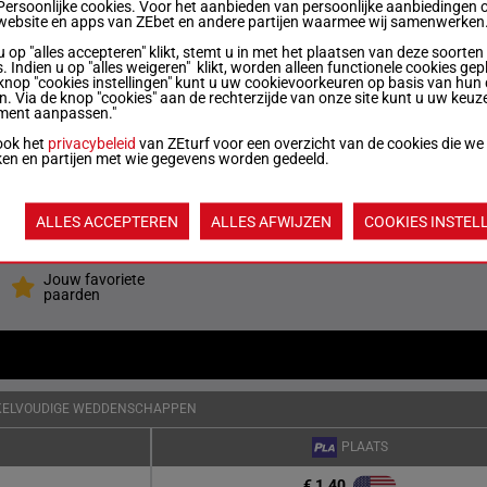
Persoonlijke cookies. Voor het aanbieden van persoonlijke aanbiedingen 
website en apps van ZEbet en andere partijen waarmee wij samenwerken
u op "alles accepteren" klikt, stemt u in met het plaatsen van deze soorten
 kg
5p 2p 5p 2p (21) 1p
5
. Indien u op "alles weigeren" klikt, worden alleen functionele cookies gep
knop "cookies instellingen" kunt u uw cookievoorkeuren op basis van hun 
en. Via de knop "cookies" aan de rechterzijde van onze site kunt u uw keuz
ment aanpassen."
 kg
1p 1p 6p (21) 5p
6
ook het
privacybeleid
van ZEturf voor een overzicht van de cookies die we
ken en partijen met wie gegevens worden gedeeld.
 kg
7p 5p 3p 2p 3p
7
ALLES ACCEPTEREN
ALLES AFWIJZEN
COOKIES INSTEL
Quoteringen ve
Jouw favoriete
paarden
KELVOUDIGE WEDDENSCHAPPEN
PLAATS
€ 1.40