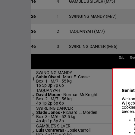
1e
4
GAMBLE'S SILVER
(M/5)
2e
1
SWINGING MANDY
(M/7)
3e
2
TAQUANYAH
(M/7)
4e
3
SWIRLING DANCER
(M/6)
G/L
Ge
SWINGING MANDY
Sahin Civaci
-
Mark E. Casse
1
M/7
55
Box: 1 -
M/7 -
55 kg
1p 5p 3p 7p 6p
Geniet
TAQUANYAH
David Moran
-
Norman McKnight
2
M/7
56
Welkom 
Box: 2 -
M/7 -
56 kg
Wij ge
4p 1p 2p 6p 6p
cookies
SWIRLING DANCER
bieden
Slade Jones
-
Richard L. Morden
3
M/6
52
Box: 3 -
M/6 -
52.5 kg
4p 4p 1p 3p 3p
GAMBLE'S SILVER
Luis Contreras
-
Josie Carroll
4
M/5
55
Box: 4 -
M/5 -
55 kg