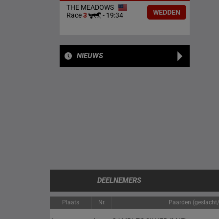
THE MEADOWS
WEDDEN
Race
3
-
19:34
NIEUWS
DEELNEMERS
Plaats
Nr.
Paarden (geslacht/l