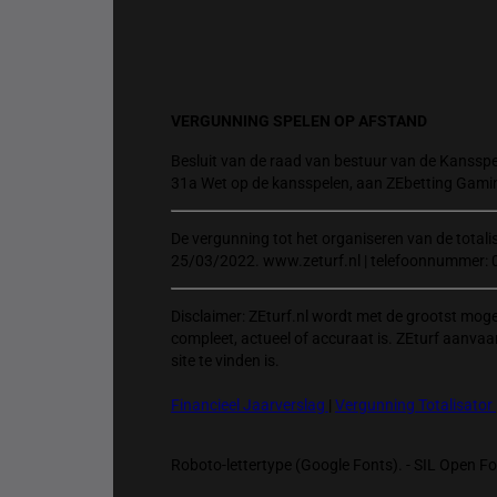
VERGUNNING SPELEN OP AFSTAND
Besluit van de raad van bestuur van de Kansspel
31a Wet op de kansspelen, aan ZEbetting Gami
De vergunning tot het organiseren van de total
25/03/2022. www.zeturf.nl | telefoonnummer: 
Disclaimer: ZEturf.nl wordt met de grootst mog
compleet, actueel of accuraat is. ZEturf aanvaa
site te vinden is.
Financieel Jaarverslag
|
Vergunning Totalisator
Roboto-lettertype (Google Fonts). - SIL Open Fon