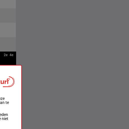
2e
4e
eze
aan te
ieden
 niet