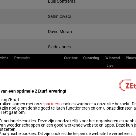
Luis Contreras
Sahin Civaci
David Moran
Slade Jones
wicht
Prestaties
Startbox
Quotering
Winnend
Plaats
Live
 kg
1p 5p 3p 7p 6p
1
 van een optimale ZEturf-ervaring!
 kg
4p 1p 2p 6p 6p
2
bij ZEturf!
bruiken samen met onze
partners
cookies wanneer u onze site bezoekt. D
 zijn nodig om de site goed te laten functioneren en om u onze diensten 
. Het gaat om:
.5 kg
4p 4p 1p 3p 3p
3
Functionele cookies. Deze zijn noodzakelijk voor het organiseren en aanb
van weddenschappen en een goed werkende website en apps. Deze kun je
uitzetten.
 kg
2p 2p 2p 1p 4p
4
Analytische cookies. Dit zijn cookies die helpen de website te verbeteren.