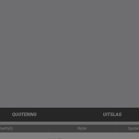
QUOTERING
UITSLAG
eeftijd)
Rijder
Quoter