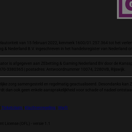
autoriteit van 15 februari 2022, kenmerk 1600/01.257.364 tot het verlene
ng & Nederland B.V. ingeschreven in het handelsregister van Nederland
isator is afgegeven aan ZEbetting & Gaming Nederland BV door de Kanssp
070-3380365 | postadres: Antwoordnummer 10074, 2280VB, Rijswijk.
elijke zorg samengesteld en regelmatig geactualiseerd. Desondanks kan Z
rdt dan ook geen enkele aansprakelijkheid voor schade of nadeel ontstaa
|
Ticketclaim
|
Klachtenregeling
|
Wwft
t License (OFL) - versie 1.1