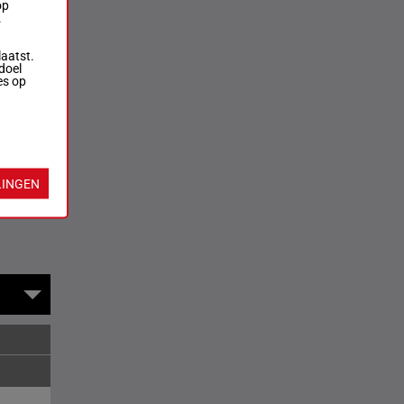
op
.
laatst.
doel
es op
LINGEN
rversen