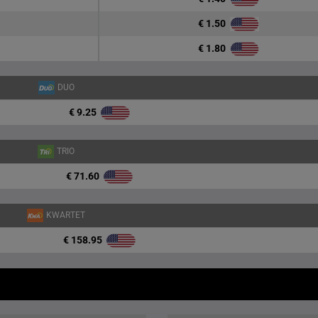
€ 1.50
€ 1.80
DUO
€ 9.25
TRIO
€ 71.60
KWARTET
€ 158.95