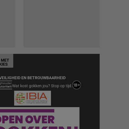
T MET
KIES
VEILIGHEID EN BETROUWBAARHEID
Wat kost gokken jou? Stop op tijd.