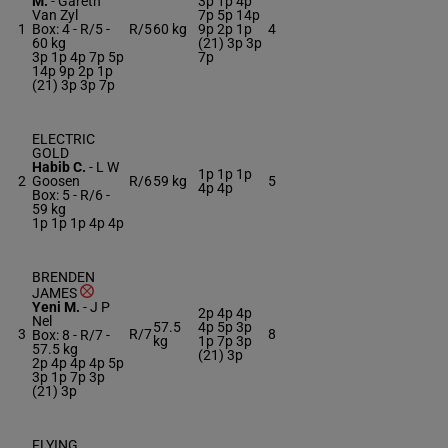
M.
-
Gareth
3p 1p 4p
Van Zyl
7p 5p 14p
1
Box: 4 -
R/5 -
R/5
60 kg
9p 2p 1p
4
60 kg
(21) 3p 3p
3p 1p 4p 7p 5p
7p
14p 9p 2p 1p
(21) 3p 3p 7p
ELECTRIC
GOLD
Habib C.
-
L W
1p 1p 1p
2
Goosen
R/6
59 kg
5
4p 4p
Box: 5 -
R/6 -
59 kg
1p 1p 1p 4p 4p
BRENDEN
JAMES
Yeni M.
-
J P
2p 4p 4p
Nel
57.5
4p 5p 3p
3
R/7
8
Box: 8 -
R/7 -
kg
1p 7p 3p
57.5 kg
(21) 3p
2p 4p 4p 4p 5p
3p 1p 7p 3p
(21) 3p
FLYING