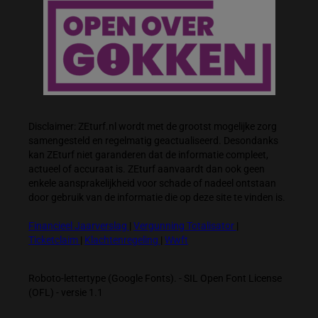
Disclaimer: ZEturf.nl wordt met de grootst mogelijke zorg
samengesteld en regelmatig geactualiseerd. Desondanks
kan ZEturf niet garanderen dat de informatie compleet,
actueel of accuraat is. ZEturf aanvaardt dan ook geen
enkele aansprakelijkheid voor schade of nadeel ontstaan
door gebruik van de informatie die op deze site te vinden is.
Financieel Jaarverslag
|
Vergunning Totalisator
|
Ticketclaim
|
Klachtenregeling
|
Wwft
Roboto-lettertype (Google Fonts). - SIL Open Font License
(OFL) - versie 1.1