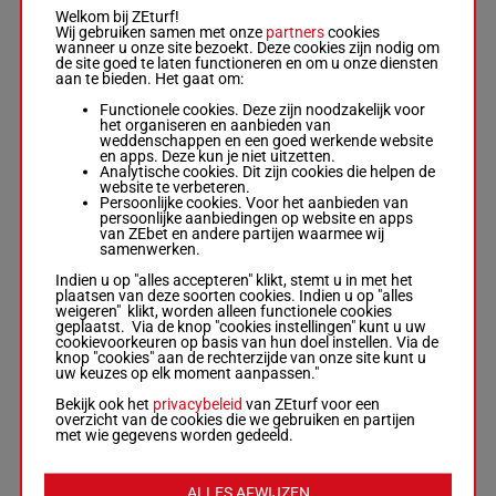
Welkom bij ZEturf!
SEQUOIA NS
Wij gebruiken samen met onze
partners
cookies
De Melo K.
-
M
7p 3p 8p
wanneer u onze site bezoekt. Deze cookies zijn nodig om
D Miller
3p 9p 7p
55.5
de site goed te laten functioneren en om u onze diensten
7
R/7 -
55.5 kg
R/7
11p 13p 1p
kg
aan te bieden. Het gaat om:
7p 3p 8p 3p 9p
(21) 4p 5p
7p 11p 13p 1p
1p
Functionele cookies. Deze zijn noodzakelijk voor
(21) 4p 5p 1p
het organiseren en aanbieden van
weddenschappen en een goed werkende website
en apps. Deze kun je niet uitzetten.
Analytische cookies. Dit zijn cookies die helpen de
SOUTHERN
website te verbeteren.
BLAZE
Persoonlijke cookies. Voor het aanbieden van
Mxolli Phi.
-
S
3p 5p 3p
persoonlijke aanbiedingen op website en apps
T Pettigrew
55.5
1p 6p 9p
van ZEbet en andere partijen waarmee wij
8
Box: 9 -
R/6 -
R/6
9
kg
6p 12p 8p
samenwerken.
55.5 kg
(21) 1p 4p
3p 5p 3p 1p 6p
Indien u op "alles accepteren" klikt, stemt u in met het
9p 6p 12p 8p
plaatsen van deze soorten cookies. Indien u op "alles
(21) 1p 4p
weigeren" klikt, worden alleen functionele cookies
geplaatst. Via de knop "cookies instellingen" kunt u uw
cookievoorkeuren op basis van hun doel instellen. Via de
knop "cookies" aan de rechterzijde van onze site kunt u
OYSTER KING
uw keuzes op elk moment aanpassen."
Munger R.
-
Chris Jonker
10p 7p 7p
Bekijk ook het
privacybeleid
van ZEturf voor een
Box: 6 -
R/7 -
6p 8p 11p
54.5
overzicht van de cookies die we gebruiken en partijen
9
54.5 kg
R/7
9p 7p 6p
6
kg
met wie gegevens worden gedeeld.
10p 7p 7p 6p
3p (21) 2p
8p 11p 9p 7p
9p
6p 3p (21) 2p
9p
ALLES AFWIJZEN