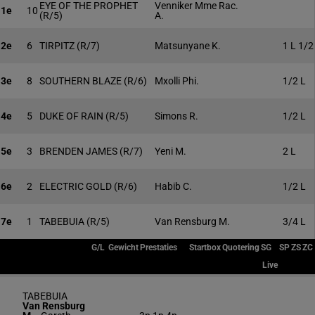
EYE OF THE PROPHET
Venniker Mme Rac.
1e
10
(R/5)
A.
2e
6
TIRPITZ
(R/7)
Matsunyane K.
1 L 1/2
3e
8
SOUTHERN BLAZE
(R/6)
Mxolli Phi.
1/2 L
4e
5
DUKE OF RAIN
(R/5)
Simons R.
1/2 L
5e
3
BRENDEN JAMES
(R/7)
Yeni M.
2 L
6e
2
ELECTRIC GOLD
(R/6)
Habib C.
1/2 L
7e
1
TABEBUIA
(R/5)
Van Rensburg M.
3/4 L
G/L
Gewicht
Prestaties
Startbox
Quotering
SG
SP
ZS
ZC
Live
TABEBUIA
Van Rensburg