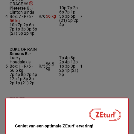
GRACE
10p 7p 2p
Pieterse G.
-
6p 7p 1p
Clinton Binda
4
R/6
56 kg
3p 3p 5p
7
Box: 7 -
R/6 -
(21) 5p 2p
56 kg
4p
10p 7p 2p 6p
7p 1p 3p 3p 5p
(21) 5p 2p 4p
DUKE OF RAIN
Simons R.
-
Lucky
7p 4p 8p
Houdalakis
2p 4p 12p
56.5
5
Box: 1 -
R/5 -
R/5
1p 3p 3p
1
kg
56.5 kg
2p 1p (21)
7p 4p 8p 2p 4p
2p
12p 1p 3p 3p
2p 1p (21) 2p
TIRPITZ
Matsunyane
K.
-
G I Rich
56.5
5p 3p 1p
6
Box: 11 -
R/7 -
R/7
11
kg
(21) 4p 5p
56.5 kg
5p 3p 1p (21)
4p 5p
Geniet van een optimale ZEturf-ervaring!