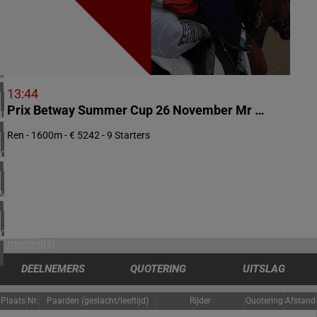
3 meeting(s)
ZUID-AFRIKA
1 meeting(s)
VERENIGD KONINKRIJK
4 meeting(s)
13:44
Prix Betway Summer Cup 26 November Mr 80 Divided Handicap
IERLAND
1 meeting(s)
Ren - 1600m - € 5242 - 9 Starters
CHILI
1 meeting(s)
VERENIGDE STATEN
3 meeting(s)
CANADA
1 meeting(s)
DEELNEMERS
QUOTERING
UITSLAG
Plaats
Nr.
Paarden (geslacht/leeftijd)
Rijder
Quotering
Afstand