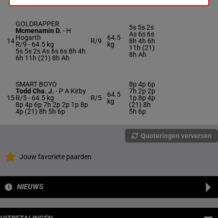
GOLDRAPPER
5s 5s 2s
Mcmenamin D.
-
H
As 6s 6s
Hogarth
64.5
14
R/9
8h 4h 6h
R/9 -
64.5 kg
kg
11h (21)
5s 5s 2s As 6s 6s 8h 4h
8h Ah
6h 11h (21) 8h Ah
SMART BOYO
8p 4p 6p
Todd Cha. J.
-
P A Kirby
7h 2p 2p
64.5
15
R/5 -
64.5 kg
R/5
1p 8p 4p
kg
8p 4p 6p 7h 2p 2p 1p 8p
(21) 8h
4p (21) 8h 5h 6p
5h 6p
Quoteringen verversen
Jouw favoriete paarden
NIEUWS