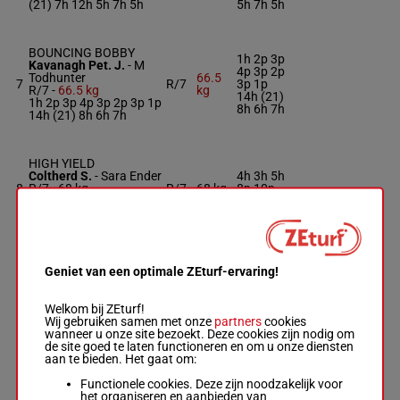
(21) 7h 12h 5h 7h 5h
5h 7h 5h
BOUNCING BOBBY
1h 2p 3p
Kavanagh Pet. J.
-
M
4p 3p 2p
Todhunter
66.5
7
R/7
3p 1p
R/7 -
66.5 kg
kg
14h (21)
1h 2p 3p 4p 3p 2p 3p 1p
8h 6h 7h
14h (21) 8h 6h 7h
HIGH YIELD
Coltherd S.
-
Sara Ender
4h 3h 5h
8
R/7 -
68 kg
R/7
68 kg
8p 10p
4h 3h 5h 8p 10p (21)
(21) 11p
11p
JUST JESS
10h 9h
Geniet van een optimale ZEturf-ervaring!
Chapman R.
-
Mrs S J
10h 2h
Smith
6h (21)
9
M/9 -
67 kg
M/9
67 kg
Ah 1h
Welkom bij ZEturf!
10h 9h 10h 2h 6h (21)
Ah (20)
Wij gebruiken samen met onze
partners
cookies
Ah 1h Ah (20) Ah 7p
Ah 7p
wanneer u onze site bezoekt. Deze cookies zijn nodig om
10p
10p
de site goed te laten functioneren en om u onze diensten
aan te bieden. Het gaat om:
Functionele cookies. Deze zijn noodzakelijk voor
NORTHERN FALCON
het organiseren en aanbieden van
NS
6h 6h 9h