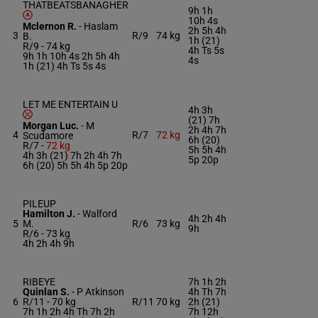
THATBEATSBANAGHER
9h 1h
10h 4s
Mclernon R.
-
Haslam
2h 5h 4h
3
R/9
74 kg
B.
1h (21)
R/9 -
74 kg
4h Ts 5s
9h 1h 10h 4s 2h 5h 4h
4s
1h (21) 4h Ts 5s 4s
LET ME ENTERTAIN U
4h 3h
(21) 7h
Morgan Luc.
-
M
2h 4h 7h
4
R/7
72 kg
Scudamore
6h (20)
R/7 -
72 kg
5h 5h 4h
4h 3h (21) 7h 2h 4h 7h
5p 20p
6h (20) 5h 5h 4h 5p 20p
PILEUP
Hamilton J.
-
Walford
4h 2h 4h
5
M.
R/6
73 kg
9h
R/6 -
73 kg
4h 2h 4h 9h
RIBEYE
7h 1h 2h
Quinlan S.
-
P Atkinson
4h Th 7h
6
R/11 -
70 kg
R/11
70 kg
2h (21)
7h 1h 2h 4h Th 7h 2h
7h 12h