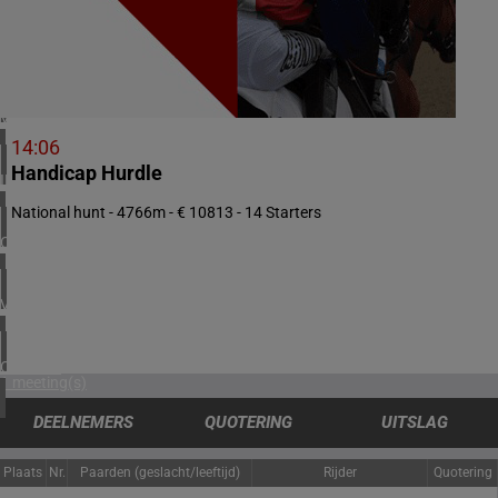
3 meeting(s)
ZUID-AFRIKA
1 meeting(s)
VERENIGD KONINKRIJK
4 meeting(s)
14:06
Handicap Hurdle
IERLAND
1 meeting(s)
National hunt - 4766m - € 10813 - 14 Starters
CHILI
1 meeting(s)
VERENIGDE STATEN
3 meeting(s)
CANADA
1 meeting(s)
DEELNEMERS
QUOTERING
UITSLAG
Plaats
Nr.
Paarden (geslacht/leeftijd)
Rijder
Quotering