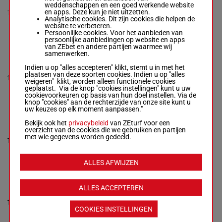
weddenschappen en een goed werkende website
Brooke H.
-
Robson Mlle
6h 5h
en apps. Deze kun je niet uitzetten.
10
P.
R/8
67 kg
(21) 7h
Analytische cookies. Dit zijn cookies die helpen de
R/8 -
67 kg
6p 3p 9p
website te verbeteren.
6h 6h 9h 6h 5h (21) 7h
(20) 3p
Persoonlijke cookies. Voor het aanbieden van
6p 3p 9p (20) 3p
persoonlijke aanbiedingen op website en apps
van ZEbet en andere partijen waarmee wij
samenwerken.
1h 1h 3h
GREAT RAFFLES
Indien u op "alles accepteren" klikt, stemt u in met het
Ah (21)
Smith-chaston Mme E.
plaatsen van deze soorten cookies. Indien u op "alles
63.5
Ah 8h 5h
-
Micky Hammond
11
R/9
weigeren" klikt, worden alleen functionele cookies
kg
Ah 5h
R/9 -
63.5 kg
geplaatst. Via de knop "cookies instellingen" kunt u uw
(20) 9h
1h 1h 3h Ah (21) Ah 8h
cookievoorkeuren op basis van hun doel instellen. Via de
3h 6p
5h Ah 5h (20) 9h 3h 6p
knop "cookies" aan de rechterzijde van onze site kunt u
uw keuzes op elk moment aanpassen."
Bekijk ook het
privacybeleid
van ZEturf voor een
MISSCARLETT
8p 2h 7p
overzicht van de cookies die we gebruiken en partijen
Williamson J.
-
P A
6h 4h 7h
met wie gegevens worden gedeeld.
Kirby
12
M/10
62 kg
7h 9h 8p
M/10 -
62 kg
(21) 5h
8p 2h 7p 6h 4h 7h 7h 9h
1h 3h
8p (21) 5h 1h 3h
ALLES AFWIJZEN
SIR JIM
ALLES ACCEPTEREN
Moscrop Nat.
-
Ruth
6h 10h
Jefferson
64.5
8h 8h 5h
13
R/9
R/9 -
64.5 kg
kg
(20) 6p
COOKIES INSTELLINGEN
6h 10h 8h 8h 5h (20) 6p
8p
8p