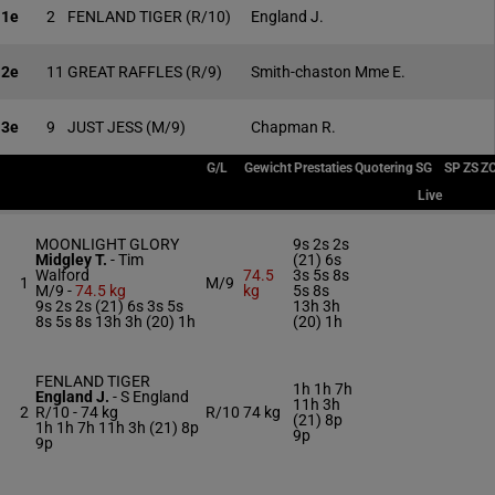
1e
2
FENLAND TIGER
(R/10)
England J.
2e
11
GREAT RAFFLES
(R/9)
Smith-chaston Mme E.
3e
9
JUST JESS
(M/9)
Chapman R.
G/L
Gewicht
Prestaties
Quotering
SG
SP
ZS
Z
Live
MOONLIGHT GLORY
9s 2s 2s
Midgley T.
-
Tim
(21) 6s
Walford
74.5
3s 5s 8s
1
M/9
M/9 -
74.5 kg
kg
5s 8s
9s 2s 2s (21) 6s 3s 5s
13h 3h
8s 5s 8s 13h 3h (20) 1h
(20) 1h
FENLAND TIGER
1h 1h 7h
England J.
-
S England
11h 3h
2
R/10 -
74 kg
R/10
74 kg
(21) 8p
1h 1h 7h 11h 3h (21) 8p
9p
9p