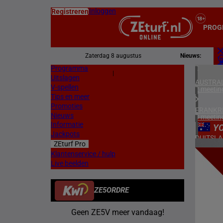
Inloggen
Registreren
PROG
Zaterdag 8 augustus
Nieuws:
Programma
Z
|
Uitslagen
L
AUSTRAL
V-spellen
2 meetin
Tips en meer
Promoties
FRANKR
Nieuws
3 meetin
Informatie
Y
Jackpots
DUITSL
ZEturf Pro
1 meetin
2
Klantenservice / hulp
Live beelden
BELGIË
17/11/
1 meetin
ZE5ORDRE
ZWEDEN
3 meetin
Geen ZE5V meer vandaag!
ZUID-AF