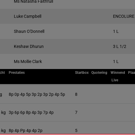
Ms Natasha Faithfull
Luke Campbell
ENCOLURE
Shaun O'Donnell
1 L
Keshaw Dhurun
3 L 1/2
Ms Mollie Clark
1 L
cht
Prestaties
Startbox
Quotering
Winnend
Plaa
Live
kg
8p 0p 4p 5p 3p 2p 3p 2p 4p 5p
8
 kg
3p 6p 6p 8p 4p 3p 7p 4p
7
 kg
8p 4p Pp 4p 4p 2p
5