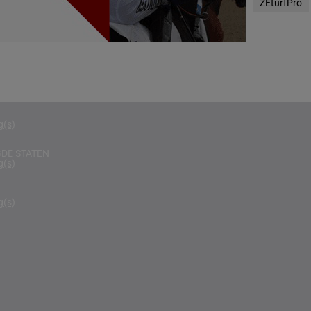
ZEturfPro
g(s)
D KONINKRIJK
g(s)
D
g(s)
g(s)
DE STATEN
g(s)
g(s)