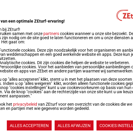
 kg
9p 4p 0p
2
 van een optimale ZEturf-ervaring!
bij ZEturf!
 kg
4p 0p 7p 9p 8p 8p
bruiken samen met onze
partners
cookies wanneer u onze site bezoekt. D
 zijn nodig om de site goed te laten functioneren en om u onze diensten 
. Het gaat om:
 kg
2p 2p 6p 8p 0p 7p 8p 8p 9p
1
Functionele cookies. Deze zijn noodzakelijk voor het organiseren en aanb
van weddenschappen en een goed werkende website en apps. Deze kun je
uitzetten.
Analytische cookies. Dit zijn cookies die helpen de website te verbeteren.
 kg
Persoonlijke cookies. Voor het aanbieden van persoonlijke aanbiedingen 
2p 6p 9p 7p 0p 4p 9p 9p 6p
6
website en apps van ZEbet en andere partijen waarmee wij samenwerken
u op "alles accepteren" klikt, stemt u in met het plaatsen van deze soorten
. Indien u op "alles weigeren" klikt, worden alleen functionele cookies gep
kg
0p 5p 6p 6p 5p 0p 8p 8p 0p
3
knop "cookies instellingen" kunt u uw cookievoorkeuren op basis van hun 
en. Via de knop "cookies" aan de rechterzijde van onze site kunt u uw keuz
ment aanpassen."
Quoteringen ve
ook het
privacybeleid
van ZEturf voor een overzicht van de cookies die we
ken en partijen met wie gegevens worden gedeeld.
Jouw favoriete
paarden
ALLES ACCEPTEREN
ALLES AFWIJZEN
COOKIES INSTEL