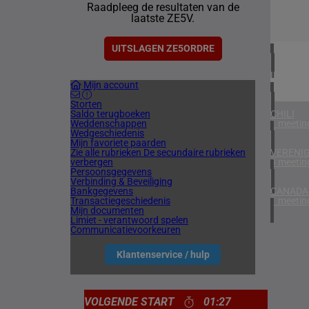
Raadpleeg de resultaten van de
1 meetin
laatste ZE5V.
VERENIG
4 meetin
UITSLAGEN ZE5ORDRE
IERLAN
Mijn account
1 meetin
Storten
Saldo terugboeken
CHILI
Weddenschappen
1 meetin
Wedgeschiedenis
Mijn favoriete paarden
Zie alle rubrieken
De secundaire rubrieken
VERENIG
verbergen
3 meetin
Persoonsgegevens
Verbinding & Beveiliging
Bankgegevens
CANADA
Transactiegeschiedenis
1 meetin
Mijn documenten
Limiet - verantwoord spelen
Communicatievoorkeuren
Klantenservice / hulp
VOLGENDE START
01:27