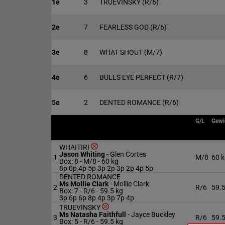
1e
3
TRUEVINSKY
(R/6)
2e
7
FEARLESS GOD
(R/6)
3e
8
WHAT SHOUT
(M/7)
4e
6
BULLS EYE PERFECT
(R/7)
5e
2
DENTED ROMANCE
(R/6)
G/L
Gewi
WHAITIRI
Jason Whiting
-
Glen Cortes
1
M/8
60 
Box: 8 -
M/8 -
60 kg
8p 0p 4p 5p 3p 2p 3p 2p 4p 5p
DENTED ROMANCE
Ms Mollie Clark
-
Mollie Clark
2
R/6
59.5
Box: 7 -
R/6 -
59.5 kg
3p 6p 6p 8p 4p 3p 7p 4p
TRUEVINSKY
Ms Natasha Faithfull
-
Jayce Buckley
3
R/6
59.5
Box: 5 -
R/6 -
59.5 kg