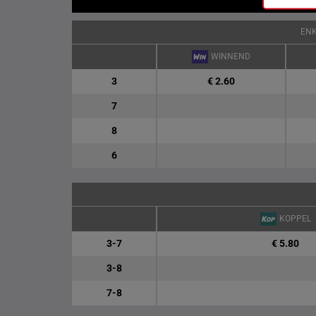
EN
WINNEND
3
€ 2.60
7
8
6
KOPPEL
3-7
€ 5.80
3-8
7-8