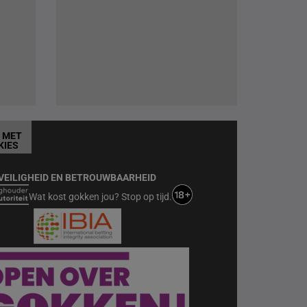
T MET
KIES
VEILIGHEID EN BETROUWBAARHEID
Wat kost gokken jou? Stop op tijd.