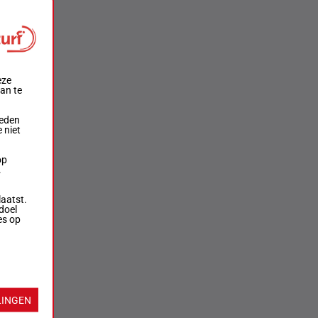
eze
aan te
ieden
 niet
op
.
laatst.
doel
es op
rversen
LINGEN