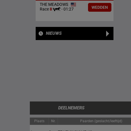
THE MEADOWS
WEDDEN
Race
8
-
01:27
NIEUWS
DEELNEMERS
Plaats
Nr.
Paarden (geslacht/leeftijd)