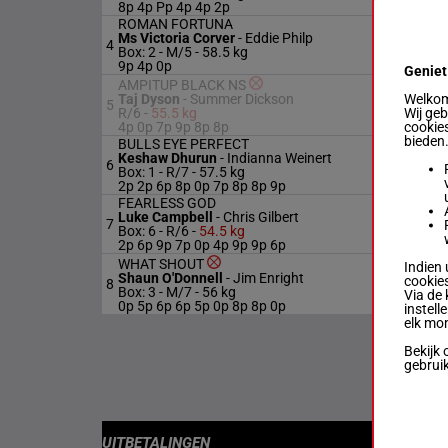
8p 4p Pp 4p 4p 2p
ROMAN FORTUNA
Ms Victoria Corver
-
Eddie Philp
4
M/5
58.5
Box: 2 -
M/5 -
58.5 kg
9p 4p 0p
Geniet
AMPITUP BLACK NS
Welkom 
Taj Dyson
-
Summer Dickson
5
R/6
55.5
Wij ge
R/6 -
55.5 kg
cookies
4p 0p 7p 9p 8p 8p
bieden
BULLS EYE PERFECT
Keshaw Dhurun
-
Indianna Weinert
6
R/7
57.5
Box: 1 -
R/7 -
57.5 kg
2p 2p 6p 8p 0p 7p 8p 8p 9p
FEARLESS GOD
Luke Campbell
-
Chris Gilbert
7
R/6
54.5
Box: 6 -
R/6 -
54.5 kg
2p 6p 9p 7p 0p 4p 9p 9p 6p
WHAT SHOUT
Indien 
Shaun O'Donnell
-
Jim Enright
cookies
8
M/7
56 
Box: 3 -
M/7 -
56 kg
Via de 
0p 5p 6p 6p 5p 0p 8p 8p 0p
instell
elk mo
Bekijk 
gebrui
UITBETALINGEN