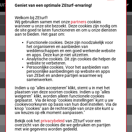
UITBETALINGEN
Geniet van een optimale ZEturf-ervaring!
Welkom bij ZEturf!
ENKELVOUDIGE WEDDENSCHAPPEN
Wij gebruiken samen met onze
partners
cookies
wanneer u onze site bezoekt. Deze cookies zijn nodig om
de site goed te laten functioneren en om u onze diensten
aan te bieden. Het gaat om:
-
-
-
Functionele cookies. Deze zijn noodzakelijk voor
het organiseren en aanbieden van
weddenschappen en een goed werkende website
en apps. Deze kun je niet uitzetten.
KOPPEL
Analytische cookies. Dit zijn cookies die helpen de
website te verbeteren.
-
Persoonlijke cookies. Voor het aanbieden van
GERESTITUEERD
persoonlijke aanbiedingen op website en apps
van ZEbet en andere partijen waarmee wij
samenwerken.
Indien u op "alles accepteren" klikt, stemt u in met het
plaatsen van deze soorten cookies. Indien u op "alles
-
GERESTITUEERD
weigeren" klikt, worden alleen functionele cookies
geplaatst. Via de knop "cookies instellingen" kunt u uw
cookievoorkeuren op basis van hun doel instellen. Via de
knop "cookies" aan de rechterzijde van onze site kunt u
uw keuzes op elk moment aanpassen."
-
GERESTITUEERD
Bekijk ook het
privacybeleid
van ZEturf voor een
overzicht van de cookies die we gebruiken en partijen
met wie gegevens worden gedeeld.