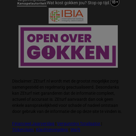
Wat kost gokken jou? Stop op tijd.
Disclaimer: ZEturf.nl wordt met de grootst mogelijke zorg
samengesteld en regelmatig geactualiseerd. Desondanks
kan ZEturf niet garanderen dat de informatie compleet,
actueel of accuraat is. ZEturf aanvaardt dan ook geen
enkele aansprakelijkheid voor schade of nadeel ontstaan
door gebruik van de informatie die op deze site te vinden is.
Financieel Jaarverslag
|
Vergunning Totalisator
|
Ticketclaim
|
Klachtenregeling
|
Wwft