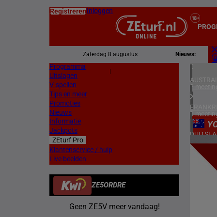
Inloggen
Registreren
PROG
Zaterdag 8 augustus
Nieuws:
Programma
Z
|
Uitslagen
L
AUSTRAL
V-spellen
2 meetin
Tips en meer
Promoties
FRANKR
Nieuws
3 meetin
Informatie
Y
Jackpots
DUITSL
ZEturf Pro
1 meetin
7
Klantenservice / hulp
Live beelden
BELGIË
17/11/
1 meetin
ZE5ORDRE
ZWEDEN
3 meetin
Geen ZE5V meer vandaag!
ZUID-AF