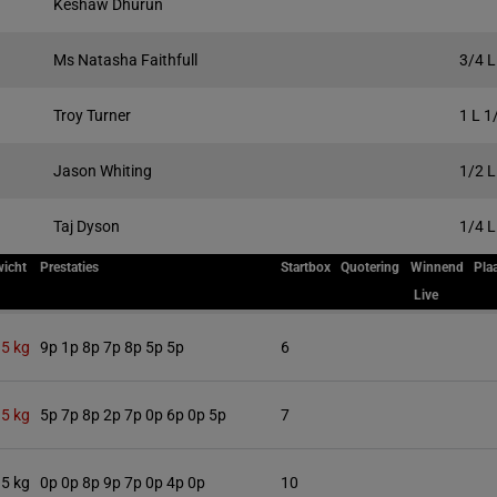
Keshaw Dhurun
Ms Natasha Faithfull
3/4 L
Troy Turner
1 L 1
Jason Whiting
1/2 L
Taj Dyson
1/4 L
icht
Prestaties
Startbox
Quotering
Winnend
Pla
Live
.5 kg
9p 1p 8p 7p 8p 5p 5p
6
.5 kg
5p 7p 8p 2p 7p 0p 6p 0p 5p
7
.5 kg
0p 0p 8p 9p 7p 0p 4p 0p
10