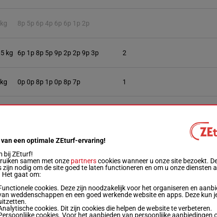
 kg
8p 5p 6p 4p 6p 6p 1p 2p
.5 kg
6p 1p 8p 5p 9p 2p 2p 9p 3p
2
 kg
0p 0p 8p 1p 0p 8p 7p
1
 kg
6p 4p 0p 0p 7p 4p 7p 5p
11
 kg
9p 3p 8p 6p 9p 3p 9p 9p 0p
5
 van een optimale ZEturf-ervaring!
bij ZEturf!
bruiken samen met onze
partners
cookies wanneer u onze site bezoekt. D
 zijn nodig om de site goed te laten functioneren en om u onze diensten 
.5 kg
5p 7p 7p 0p 7p 9p 3p 4p 2p
8
. Het gaat om:
Functionele cookies. Deze zijn noodzakelijk voor het organiseren en aanb
van weddenschappen en een goed werkende website en apps. Deze kun je
 kg
1p 4p 6p 3p 4p 3p 8p 7p 8p 0p
9
uitzetten.
Analytische cookies. Dit zijn cookies die helpen de website te verbeteren.
Persoonlijke cookies. Voor het aanbieden van persoonlijke aanbiedingen 