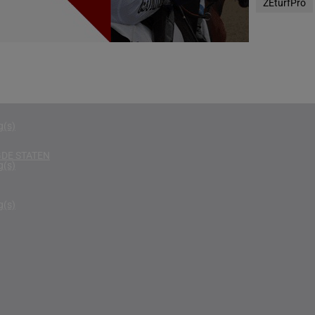
ZEturfPro
g(s)
D KONINKRIJK
g(s)
D
g(s)
g(s)
DE STATEN
g(s)
g(s)