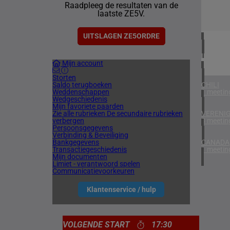
Raadpleeg de resultaten van de
1 meetin
laatste ZE5V.
VERENIG
4 meetin
UITSLAGEN ZE5ORDRE
IERLAN
Mijn account
1 meetin
Storten
Saldo terugboeken
CHILI
Weddenschappen
1 meetin
Wedgeschiedenis
Mijn favoriete paarden
Zie alle rubrieken
De secundaire rubrieken
VERENIG
verbergen
3 meetin
Persoonsgegevens
Verbinding & Beveiliging
Bankgegevens
CANADA
Transactiegeschiedenis
1 meetin
Mijn documenten
Limiet - verantwoord spelen
Communicatievoorkeuren
Klantenservice / hulp
VOLGENDE START
17:30