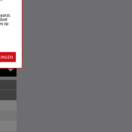
.
laatst.
doel
es op
rversen
LINGEN