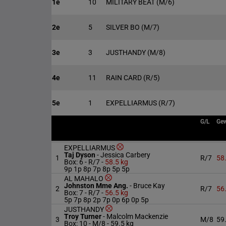
1e
10
MILITARY BEAT
(M/6)
2e
5
SILVER BO
(M/7)
3e
3
JUSTHANDY
(M/8)
4e
11
RAIN CARD
(R/5)
5e
1
EXPELLIARMUS
(R/7)
G/L
Gew
EXPELLIARMUS
Taj Dyson
-
Jessica Carbery
1
R/7
58
Box: 6 -
R/7 -
58.5 kg
9p 1p 8p 7p 8p 5p 5p
AL MAHALO
Johnston Mme Ang.
-
Bruce Kay
2
R/7
56
Box: 7 -
R/7 -
56.5 kg
5p 7p 8p 2p 7p 0p 6p 0p 5p
JUSTHANDY
Troy Turner
-
Malcolm Mackenzie
3
M/8
59
Box: 10 -
M/8 -
59.5 kg