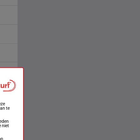
eze
aan te
ieden
 niet
op