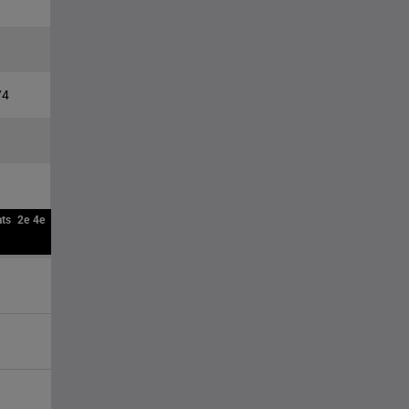
/4
ats
2e
4e