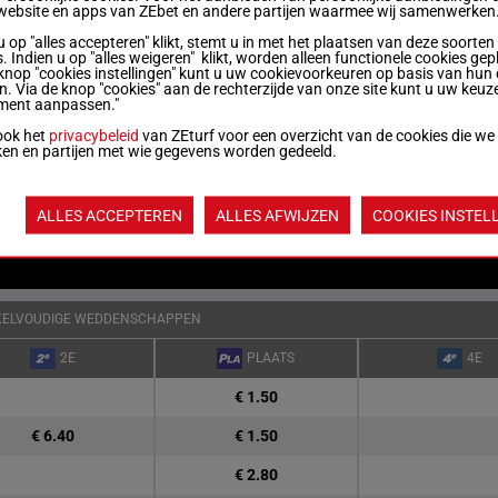
website en apps van ZEbet en andere partijen waarmee wij samenwerken
.5 kg
9p 3p 8p 6p 7p 9p 8p 9p
12
u op "alles accepteren" klikt, stemt u in met het plaatsen van deze soorten
. Indien u op "alles weigeren" klikt, worden alleen functionele cookies gep
knop "cookies instellingen" kunt u uw cookievoorkeuren op basis van hun 
 kg
7p 0p 8p 5p 6p 8p 0p 0p 0p
4
en. Via de knop "cookies" aan de rechterzijde van onze site kunt u uw keuz
ment aanpassen."
ook het
privacybeleid
van ZEturf voor een overzicht van de cookies die we
Quoteringen ve
ken en partijen met wie gegevens worden gedeeld.
Jouw favoriete
paarden
ALLES ACCEPTEREN
ALLES AFWIJZEN
COOKIES INSTEL
KELVOUDIGE WEDDENSCHAPPEN
2E
PLAATS
4E
€ 1.50
€ 6.40
€ 1.50
€ 2.80