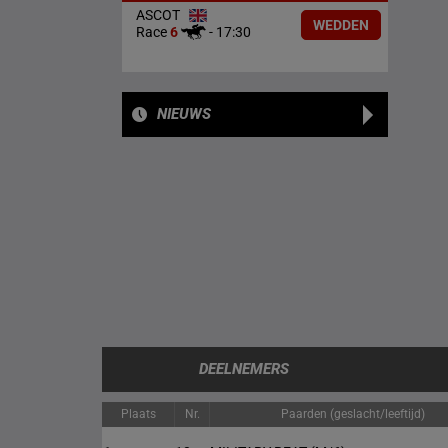
ASCOT
WEDDEN
Race
6
-
17:30
NIEUWS
DEELNEMERS
Plaats
Nr.
Paarden (geslacht/leeftijd)