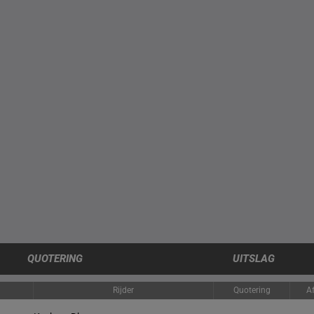
QUOTERING
UITSLAG
Rijder
Quotering
A