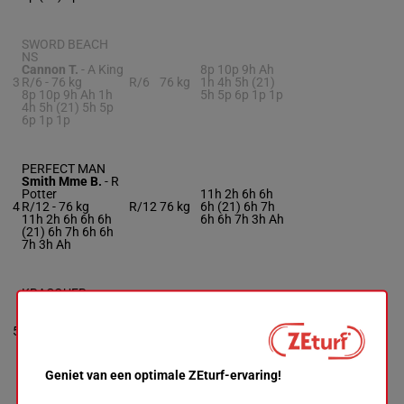
SWORD BEACH
NS
Cannon T.
-
A King
8p 10p 9h Ah
3
R/6 -
76 kg
R/6
76 kg
1h 4h 5h (21)
8p 10p 9h Ah 1h
5h 5p 6p 1p 1p
4h 5h (21) 5h 5p
6p 1p 1p
PERFECT MAN
Smith Mme B.
-
R
Potter
11h 2h 6h 6h
4
R/12 -
76 kg
R/12
76 kg
6h (21) 6h 7h
11h 2h 6h 6h 6h
6h 6h 7h 3h Ah
(21) 6h 7h 6h 6h
7h 3h Ah
KRACQUER
Worsley Miss T.
-
Hollinshead Mme
73.5
11h 3h 3h (20)
5
S.
R/10
kg
6h (18) 9p
R/10 -
73.5 kg
11h 3h 3h (20) 6h
(18) 9p
Geniet van een optimale ZEturf-ervaring!