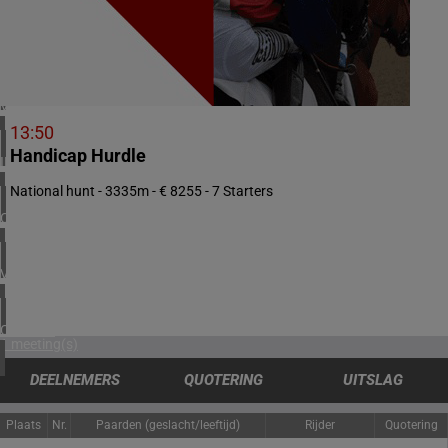
3 meeting(s)
ZUID-AFRIKA
1 meeting(s)
VERENIGD KONINKRIJK
4 meeting(s)
13:50
Handicap Hurdle
IERLAND
1 meeting(s)
National hunt - 3335m - € 8255 - 7 Starters
CHILI
1 meeting(s)
VERENIGDE STATEN
3 meeting(s)
CANADA
1 meeting(s)
DEELNEMERS
QUOTERING
UITSLAG
Plaats
Nr.
Paarden (geslacht/leeftijd)
Rijder
Quotering