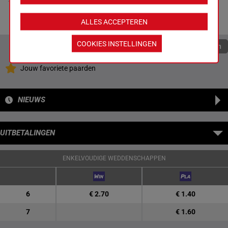
(21) Th 6h 8p
7p 10h 7h 4p 5h
10p
4p 2h 7p (21) Th
6h 8p 10p
ALLES ACCEPTEREN
COOKIES INSTELLINGEN
Quoteringen verversen
Jouw favoriete paarden
NIEUWS
UITBETALINGEN
ENKELVOUDIGE WEDDENSCHAPPEN
6
€ 2.70
€ 1.40
7
€ 1.60