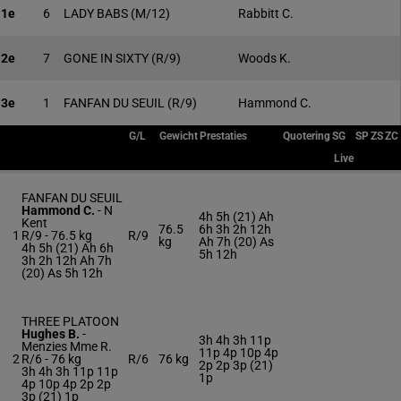
1e
6
LADY BABS
(M/12)
Rabbitt C.
2e
7
GONE IN SIXTY
(R/9)
Woods K.
3e
1
FANFAN DU SEUIL
(R/9)
Hammond C.
G/L
Gewicht
Prestaties
Quotering
SG
SP
ZS
ZC
Live
FANFAN DU SEUIL
Hammond C.
-
N
4h 5h (21) Ah
Kent
76.5
6h 3h 2h 12h
1
R/9 -
76.5 kg
R/9
kg
Ah 7h (20) As
4h 5h (21) Ah 6h
5h 12h
3h 2h 12h Ah 7h
(20) As 5h 12h
THREE PLATOON
Hughes B.
-
3h 4h 3h 11p
Menzies Mme R.
11p 4p 10p 4p
2
R/6 -
76 kg
R/6
76 kg
2p 2p 3p (21)
3h 4h 3h 11p 11p
1p
4p 10p 4p 2p 2p
3p (21) 1p