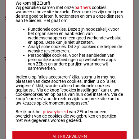
Welkom bij ZEturf!
LADY BABS
Wij gebruiken samen met onze
partners
cookies
Rabbitt C.
-
Crook
2h 4h 5h 2h 2h
wanneer u onze site bezoekt. Deze cookies zijn nodig om
A.
(21) 2h 1h 4h
de site goed te laten functioneren en om u onze diensten
6
M/12
71 kg
M/12 -
71 kg
1h 10p (20) 9h
aan te bieden. Het gaat om:
2h 4h 5h 2h 2h
7h
(21) 2h 1h 4h 1h
Functionele cookies. Deze zijn noodzakelijk voor
10p (20) 9h 7h
het organiseren en aanbieden van
weddenschappen en een goed werkende website
en apps. Deze kun je niet uitzetten.
Analytische cookies. Dit zijn cookies die helpen de
GONE IN SIXTY
website te verbeteren.
Woods K.
-
A M
Persoonlijke cookies. Voor het aanbieden van
Hales
70.5
5h 6h 6h 2h 8p
7
R/9
persoonlijke aanbiedingen op website en apps
R/9 -
70.5 kg
kg
6p 2p
van ZEbet en andere partijen waarmee wij
5h 6h 6h 2h 8p 6p
samenwerken.
2p
Indien u op "alles accepteren" klikt, stemt u in met het
plaatsen van deze soorten cookies. Indien u op "alles
weigeren" klikt, worden alleen functionele cookies
MORE TO
geplaatst. Via de knop "cookies instellingen" kunt u uw
FOLLOW
cookievoorkeuren op basis van hun doel instellen. Via de
Willmott Tho.
-
D
8
R/6
67 kg
7h 7h 8h
knop "cookies" aan de rechterzijde van onze site kunt u
Bourke
uw keuzes op elk moment aanpassen."
R/6 -
67 kg
7h 7h 8h
Bekijk ook het
privacybeleid
van ZEturf voor een
overzicht van de cookies die we gebruiken en partijen
met wie gegevens worden gedeeld.
MADEEH NS
Kozaczek Jay D.
-
7p 10h 7h 4p
P A Kirby
5h 4p 2h 7p
ALLES AFWIJZEN
9
R/6
63 kg
R/6 -
63 kg