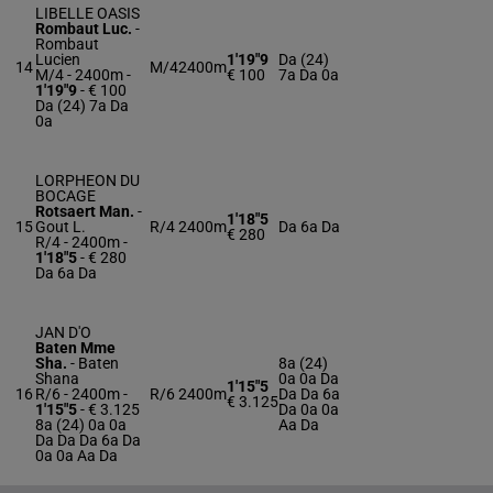
LIBELLE OASIS
Rombaut Luc.
-
Rombaut
Lucien
1'19"9
Da (24)
14
M/4
2400m
M/4 - 2400m
-
€ 100
7a Da 0a
1'19"9
- € 100
Da (24) 7a Da
0a
LORPHEON DU
BOCAGE
Rotsaert Man.
-
1'18"5
15
Gout L.
R/4
2400m
Da 6a Da
€ 280
R/4 - 2400m
-
1'18"5
- € 280
Da 6a Da
JAN D'O
Baten Mme
Sha.
-
Baten
8a (24)
Shana
0a 0a Da
1'15"5
16
R/6 - 2400m
-
R/6
2400m
Da Da 6a
€ 3.125
1'15"5
- € 3.125
Da 0a 0a
8a (24) 0a 0a
Aa Da
Da Da Da 6a Da
0a 0a Aa Da