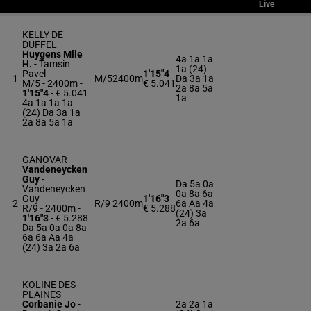
Live
KELLY DE
DUFFEL
Huygens Mlle
4a 1a 1a
H.
-
Tamsin
1a (24)
Pavel
1'15"4
1
M/5
2400m
Da 3a 1a
M/5 - 2400m
-
€ 5.041
2a 8a 5a
1'15"4
- € 5.041
1a
4a 1a 1a 1a
(24) Da 3a 1a
2a 8a 5a 1a
GANOVAR
Vandeneycken
Guy
-
Da 5a 0a
Vandeneycken
0a 8a 6a
Guy
1'16"3
2
R/9
2400m
6a Aa 4a
R/9 - 2400m
-
€ 5.288
(24) 3a
1'16"3
- € 5.288
2a 6a
Da 5a 0a 0a 8a
6a 6a Aa 4a
(24) 3a 2a 6a
KOLINE DES
PLAINES
Corbanie Jo
-
2a 2a 1a