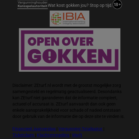
Wat kost gokken jou? Stop op tijd.
Disclaimer: ZEturf.nl wordt met de grootst mogelijke zorg
samengesteld en regelmatig geactualiseerd. Desondanks
kan ZEturf niet garanderen dat de informatie compleet,
actueel of accuraat is. ZEturf aanvaardt dan ook geen
enkele aansprakelijkheid voor schade of nadeel ontstaan
door gebruik van de informatie die op deze site te vinden is.
Financieel Jaarverslag
|
Vergunning Totalisator
|
Ticketclaim
|
Klachtenregeling
|
Wwft