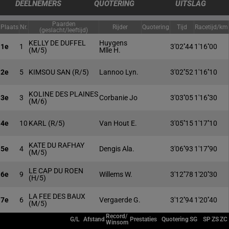
DEELNEMERS
QUOTERING
UITSLAG
Paarden
Plaats
Nr.
Rijder
Quotering
Tijd
Racetijd/km
(geslacht/leeftijd)
KELLY DE DUFFEL
Huygens
1e
1
3'02''44
1'16''00
(M/5)
Mlle H.
2e
5
KIMSOU SAN
(R/5)
Lannoo Lyn.
3'02''52
1'16''10
KOLINE DES PLAINES
3e
3
Corbanie Jo
3'03''05
1'16''30
(M/6)
4e
10
KARL
(R/5)
Van Hout E.
3'05''15
1'17''10
KATE DU RAFHAY
5e
4
Dengis Ala.
3'06''93
1'17''90
(M/5)
LE CAP DU ROEN
6e
9
Willems W.
3'12''78
1'20''30
(H/5)
LA FEE DES BAUX
7e
6
Vergaerde G.
3'12''94
1'20''40
(M/5)
Record/
G/L
Afstand
Prestaties
Quotering
SG
SP
ZS
ZC
Winsom