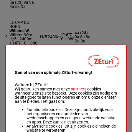
5a (23) 9a 3a
8a 5a Da
LE CAP DU
ROEN
Willems W.
-
4a (24)
Willems Wim
1'16"7
9
H/5
2400m
0a 8a 8a
H/5 - 2400m
-
€ 1.080
Da Da
1'16"7
- € 1.080
4a (24) 0a 8a
8a Da Da
KARL
Van Hout E.
-
Geniet van een optimale ZEturf-ervaring!
5a 0a
Van Hout Eddy
(24) Da
Van Hout Eddy
1'17"1
Dm Da Da
R/5 - 2400m
-
Welkom bij ZEturf!
10
R/5
2400m
€ 1.430
(23) 9a
1'17"1
- € 1.430
Wij gebruiken samen met onze
partners
cookies
6a Da 7a
5a 0a (24) Da
wanneer u onze site bezoekt. Deze cookies zijn nodig om
5a 6a
Dm Da Da (23)
de site goed te laten functioneren en om u onze diensten
9a 6a Da 7a 5a
aan te bieden. Het gaat om:
6a
Functionele cookies. Deze zijn noodzakelijk voor
het organiseren en aanbieden van
weddenschappen en een goed werkende website
KING DU
en apps. Deze kun je niet uitzetten.
CAMPUS
Analytische cookies. Dit zijn cookies die helpen de
Cannaert L.
-
4a 5a 7a
website te verbeteren.