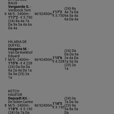
BAUX
Vergaerde G.
-
(24) 8a
Verdonck Tom
1'17"2
4a 7a Da
6
M/5 - 2400m
-
M/5
2400m
€ 3.750
9a 5a 4a
1'17"2
- € 3.750
6a Da 4a
(24) 8a 4a 7a
Da 9a 5a 4a 6a
Da 4a
HILARIA DE
DUFFEL
Huygens M.
-
(24) Da
Van De Kerkhof
Da Da 6a
Eduard
1'15"6
2a 4a Da
7
M/9 - 2400m
-
M/9
2400m
€ 4.228
1a 5a 3a
1'15"6
- € 4.228
(23) 2a
(24) Da Da Da
1a
6a 2a 4a Da 1a
5a 3a (23) 2a
1a
KETCH
HAUFOR
Depuydt Kri.
-
(24) 0a
De Soete Carine
7a Da 5a
1'18"5
8
M/5 - 2400m
-
M/5
2400m
(23) 9a
€ 3.130
1'18"5
- € 3.130
3a 8a 5a
(24) 0a 7a Da
Da