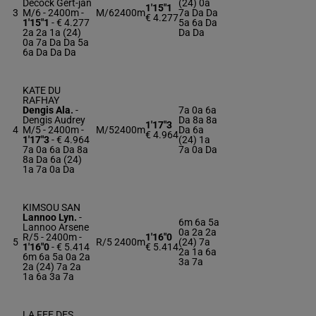
Decock Gert-jan
(24) 0a
1'15"1
3
M/6 - 2400m
-
M/6
2400m
7a Da Da
€ 4.277
1'15"1
- € 4.277
5a 6a Da
2a 2a 1a (24)
Da Da
0a 7a Da Da 5a
6a Da Da Da
KATE DU
RAFHAY
Dengis Ala.
-
7a 0a 6a
Dengis Audrey
Da 8a 8a
1'17"3
4
M/5 - 2400m
-
M/5
2400m
Da 6a
€ 4.964
1'17"3
- € 4.964
(24) 1a
7a 0a 6a Da 8a
7a 0a Da
8a Da 6a (24)
1a 7a 0a Da
KIMSOU SAN
Lannoo Lyn.
-
6m 6a 5a
Lannoo Arsene
0a 2a 2a
R/5 - 2400m
-
1'16"0
5
R/5
2400m
(24) 7a
1'16"0
- € 5.414
€ 5.414
2a 1a 6a
6m 6a 5a 0a 2a
3a 7a
2a (24) 7a 2a
1a 6a 3a 7a
LA FEE DES