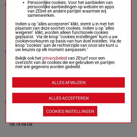
Talpe Nick
5a Da
Persoonlijke cookies. Voor het aanbieden van
1'16"4
11
R/5 - 2400m
-
R/5
2400m
(24) 3a
persoonlijke aanbiedingen op website en apps
€ 1.651
1'16"4
- € 1.651
7a Da 7a
van ZEbet en andere partijen waarmee wij
4a 5a 7a 5a Da
8a 5a Da
samenwerken.
(24) 3a 7a Da
7a 8a 5a Da
Indien u op "alles accepteren" klikt, stemt u in met het
plaatsen van deze soorten cookies. Indien u op "alles
weigeren" klikt, worden alleen functionele cookies
geplaatst. Via de knop "cookies instellingen" kunt u uw
LINKS DE
cookievoorkeuren op basis van hun doel instellen. Via de
BLARY
knop "cookies" aan de rechterzijde van onze site kunt u
Loix G.
-
uw keuzes op elk moment aanpassen."
1'18"9
7a 6a 0a
12
Teerlinck Yvan
R/4
2400m
€ 172
8a
R/4 - 2400m
-
Bekijk ook het
privacybeleid
van ZEturf voor een
1'18"9
- € 172
overzicht van de cookies die we gebruiken en partijen
7a 6a 0a 8a
met wie gegevens worden gedeeld.
IONAKA
ALLES AFWIJZEN
D'OCCAGNES
Van Helleputte
J.
-
Van De
Da Da 7a
ALLES ACCEPTEREN
Gehuchte
0a 4a Aa
1'17"0
13
Fatima
M/7
2400m
4a 5a
€ 2.261
M/7 - 2400m
-
(24) 0a
COOKIES INSTELLINGEN
1'17"0
- € 2.261
7a 0a Da
Da Da 7a 0a 4a
Aa 4a 5a (24)
0a 7a 0a Da