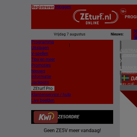
Inloggen
Registreren
PROG
Vrijdag 7 augustus
Nieuws:
Programma
Z
|
Uitslagen
L
AUSTRAL
V-spellen
1 meetin
Tips en meer
Promoties
FRANKR
Nieuws
3 meetin
Informatie
D
Jackpots
BELGIË
ZEturf Pro
1 meetin
2
Klantenservice / hulp
Live beelden
ZWEDEN
19/05/
3 meetin
ZE5ORDRE
VERENIG
4 meetin
Geen ZE5V meer vandaag!
IERLAN