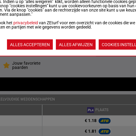
2140m
5a Qa
. Indien u op "alles weigeren" klikt, worden alleen functionele cookies gep
€ 733
knop "cookies instellingen" kunt u uw cookievoorkeuren op basis van hun 
en. Via de knop "cookies" aan de rechterzijde van onze site kunt u uw keuz
ment aanpassen."
1'14"3
2140m
Da Qa
€ 137
ook het
privacybeleid
van ZEturf voor een overzicht van de cookies die we
ken en partijen met wie gegevens worden gedeeld.
1'17"9
2160m
7a 0a (24) 3a Qa Qa
€ 1.557
ALLES ACCEPTEREN
ALLES AFWIJZEN
COOKIES INSTEL
Quoteringen ve
Jouw favoriete
paarden
KELVOUDIGE WEDDENSCHAPPEN
PLAATS
€ 1.18
€ 1.81