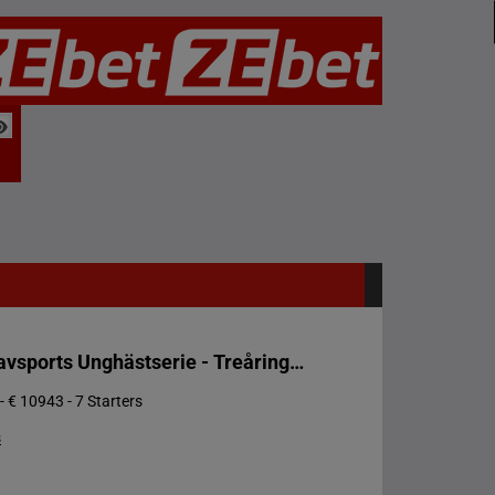
Svensk Travsports Unghästserie - Treåringslopp
- € 10943 - 7 Starters
s