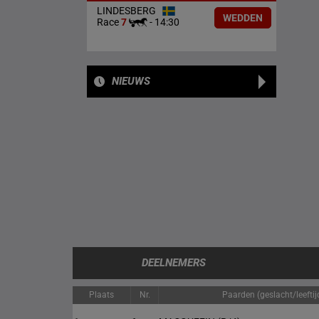
LINDESBERG
WEDDEN
Race
7
-
14:30
NIEUWS
DEELNEMERS
Plaats
Nr.
Paarden (geslacht/leeftij