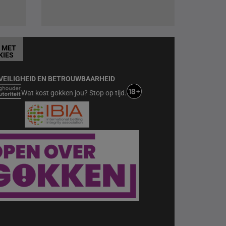
T MET
KIES
VEILIGHEID EN BETROUWBAARHEID
Wat kost gokken jou? Stop op tijd.