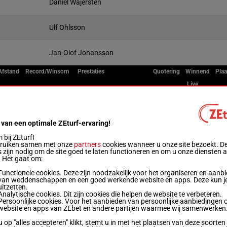
Daniel Wäjersten
Ulf Ohlsson
Jan-Olof Johansson
Afstand
Record/Winsom
Prestaties
Quotering
Winnend
Plaa
Live
2140m
1'13"9
Qa
 van een optimale ZEturf-ervaring!
bij ZEturf!
2140m
1'15"6
Qa (24) Qa
bruiken samen met onze
partners
cookies wanneer u onze site bezoekt. D
 zijn nodig om de site goed te laten functioneren en om u onze diensten 
. Het gaat om:
2140m
1'14"2
Qa (24) Qa
Functionele cookies. Deze zijn noodzakelijk voor het organiseren en aanb
van weddenschappen en een goed werkende website en apps. Deze kun je
uitzetten.
Analytische cookies. Dit zijn cookies die helpen de website te verbeteren.
2140m
1'13"5
Qa (24) Qa
Persoonlijke cookies. Voor het aanbieden van persoonlijke aanbiedingen 
website en apps van ZEbet en andere partijen waarmee wij samenwerken
u op "alles accepteren" klikt, stemt u in met het plaatsen van deze soorten
1'13"5