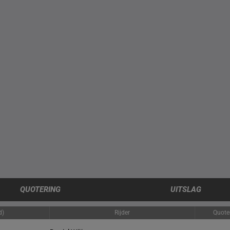
QUOTERING
UITSLAG
d)
Rijder
Quote