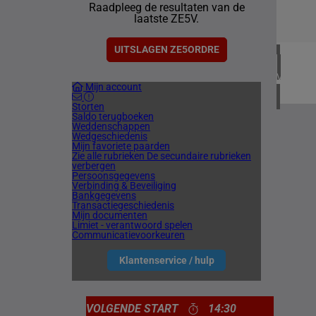
Raadpleeg de resultaten van de
1 meetin
laatste ZE5V.
CHILI
1 meetin
UITSLAGEN ZE5ORDRE
VERENIG
Mijn account
4 meetin
Storten
Saldo terugboeken
Weddenschappen
Wedgeschiedenis
Mijn favoriete paarden
Zie alle rubrieken
De secundaire rubrieken
verbergen
Persoonsgegevens
Verbinding & Beveiliging
Bankgegevens
Transactiegeschiedenis
Mijn documenten
Limiet - verantwoord spelen
Communicatievoorkeuren
Klantenservice / hulp
VOLGENDE START
14:30