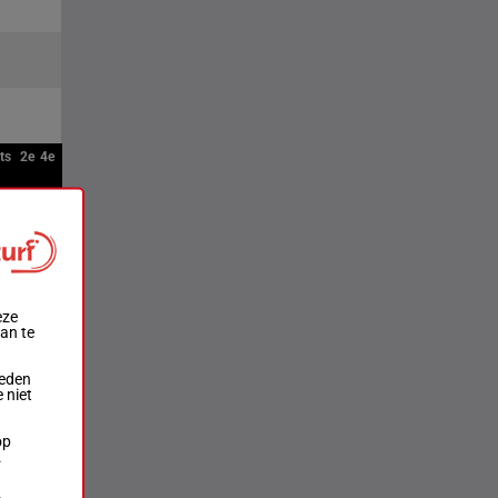
ts
2e
4e
eze
aan te
ieden
 niet
op
.