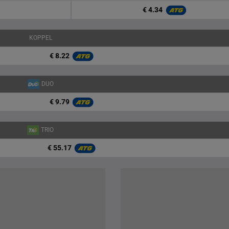
€ 4.34
KOPPEL
€ 8.22
DUO
€ 9.79
TRIO
€ 55.17