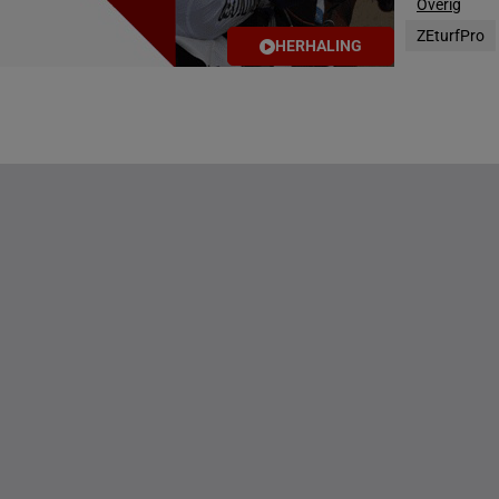
Overig
g(s)
ZEturfPro
HERHALING
g(s)
DE STATEN
g(s)