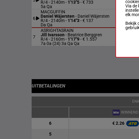
5
R/4
cookies
R/4 - 2140m
-
1'13"5
- € 733
Via de 
5a Qa
instell
MACGUFFIN
elk mo
Daniel Wäjersten
-
Daniel Wäjersten
6
R/4
R/4 - 2140m
-
1'14"3
- € 137
Bekijk 
Da Qa
gebrui
ASRIGHTASRAIN
Jill Ivarsson
-
Beatrice Berggren
7
R/4
R/4 - 2160m
-
1'17"9
- € 1.557
7a 0a (24) 3a Qa Qa
UITBETALINGEN
EN
WINNEND
€ 2.26
6
5