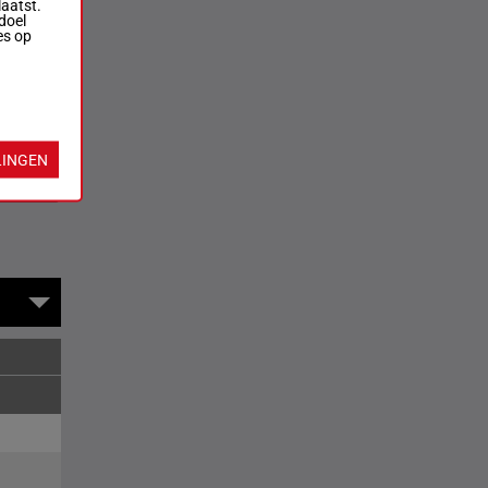
laatst.
doel
es op
LINGEN
rversen