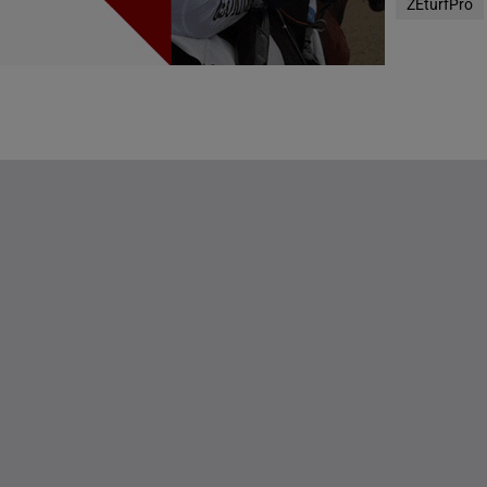
ZEturfPro
g(s)
g(s)
DE STATEN
g(s)