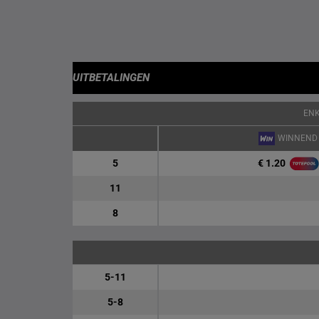
UITBETALINGEN
EN
WINNEND
€ 1.20
5
11
8
5-11
5-8