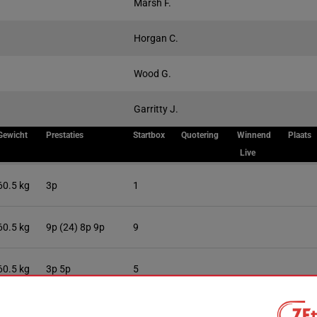
Marsh F.
Horgan C.
Wood G.
Garritty J.
Gewicht
Prestaties
Startbox
Quotering
Winnend
Plaats
Live
60.5 kg
3p
1
60.5 kg
9p (24) 8p 9p
9
60.5 kg
3p 5p
5
57.5 kg
10p 6p
10