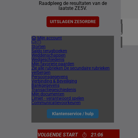
Raadpleeg de resultaten van de
1 meetin
laatste ZE5V.
CHILI
1 meetin
UITSLAGEN ZE5ORDRE
VERENIG
Mijn account
4 meetin
Storten
Saldo terugboeken
Weddenschappen
Wedgeschiedenis
Mijn favoriete paarden
Zie alle rubrieken
De secundaire rubrieken
verbergen
Persoonsgegevens
Verbinding & Beveiliging
Bankgegevens
Transactiegeschiedenis
Mijn documenten
Limiet - verantwoord spelen
Communicatievoorkeuren
Klantenservice / hulp
VOLGENDE START
21:06