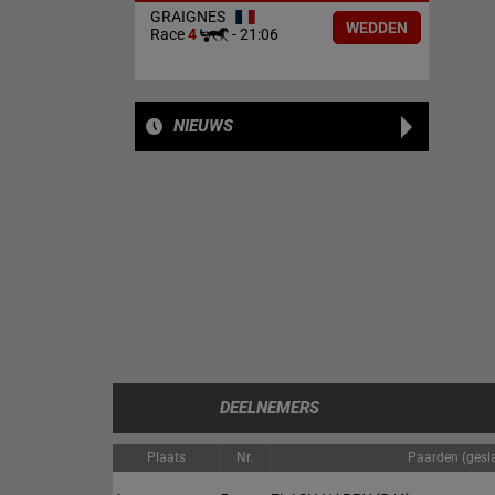
GRAIGNES
WEDDEN
Race
4
-
21:06
NIEUWS
DEELNEMERS
Plaats
Nr.
Paarden (gesla