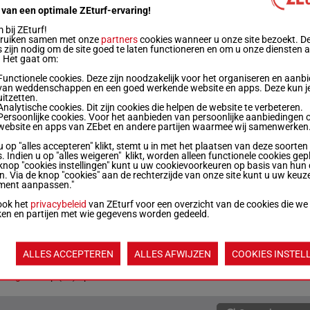
 van een optimale ZEturf-ervaring!
bij ZEturf!
59.5 kg
7
bruiken samen met onze
partners
cookies wanneer u onze site bezoekt. D
 zijn nodig om de site goed te laten functioneren en om u onze diensten 
. Het gaat om:
55 kg
6p
11
Functionele cookies. Deze zijn noodzakelijk voor het organiseren en aanb
van weddenschappen en een goed werkende website en apps. Deze kun je
uitzetten.
Analytische cookies. Dit zijn cookies die helpen de website te verbeteren.
57 kg
8p 9p
4
Persoonlijke cookies. Voor het aanbieden van persoonlijke aanbiedingen 
website en apps van ZEbet en andere partijen waarmee wij samenwerken
u op "alles accepteren" klikt, stemt u in met het plaatsen van deze soorten
58 kg
2p
3
. Indien u op "alles weigeren" klikt, worden alleen functionele cookies gep
knop "cookies instellingen" kunt u uw cookievoorkeuren op basis van hun 
en. Via de knop "cookies" aan de rechterzijde van onze site kunt u uw keuz
ment aanpassen."
57.5 kg
5p
2
ook het
privacybeleid
van ZEturf voor een overzicht van de cookies die we
ken en partijen met wie gegevens worden gedeeld.
55 kg
3p 4p
8
ALLES ACCEPTEREN
ALLES AFWIJZEN
COOKIES INSTEL
55 kg
3p (24) 2p
6