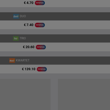
€ 4.70
DUO
€ 7.40
TRIO
€ 20.60
KWARTET
€ 139.10