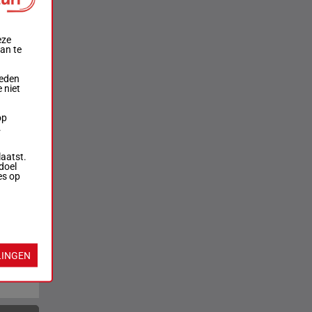
eze
aan te
ieden
 niet
op
.
laatst.
doel
es op
LINGEN