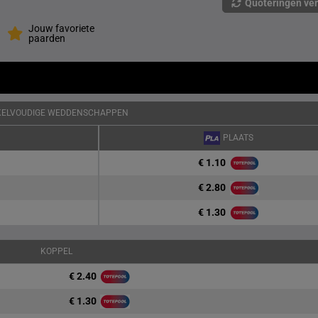
Quoteringen ve
Jouw favoriete
paarden
KELVOUDIGE WEDDENSCHAPPEN
PLAATS
€ 1.10
€ 2.80
€ 1.30
KOPPEL
€ 2.40
€ 1.30