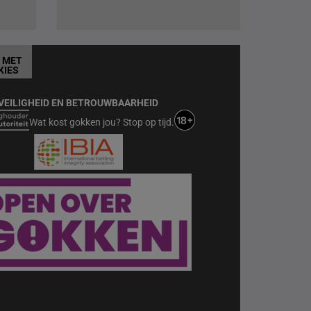
T MET
KIES
VEILIGHEID EN BETROUWBAARHEID
Wat kost gokken jou? Stop op tijd.