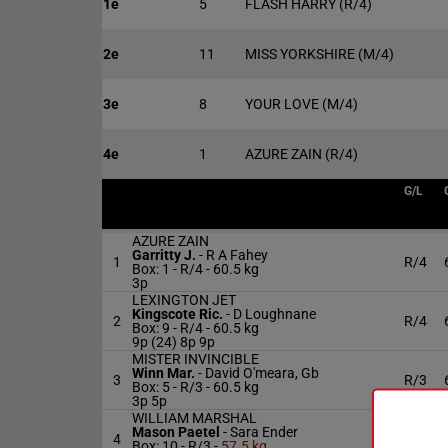
1e
5
FLASH HARRY
(R/4)
2e
11
MISS YORKSHIRE
(M/4)
3e
8
YOUR LOVE
(M/4)
4e
1
AZURE ZAIN
(R/4)
G/L
AZURE ZAIN
Garritty J.
-
R A Fahey
1
R/4
Box: 1 -
R/4 -
60.5 kg
3p
LEXINGTON JET
Kingscote Ric.
-
D Loughnane
2
R/4
Box: 9 -
R/4 -
60.5 kg
9p (24) 8p 9p
MISTER INVINCIBLE
Winn Mar.
-
David O'meara, Gb
3
R/3
Box: 5 -
R/3 -
60.5 kg
3p 5p
WILLIAM MARSHAL
Mason Paetel
-
Sara Ender
4
R/3
Box: 10 -
R/3 -
57.5 kg