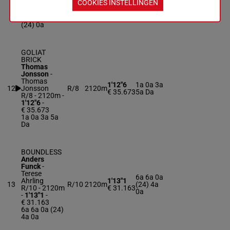
COOKIES INSTELLINGEN
1'13"3
-
€ 27.056
6a 3a 0a 6a
(24) 0a
GOLIAT
BRICK
Thomas
Jonsson
-
Thomas
1'12"6
1a 0a 3a
12
Jonsson
R/8
2120m
€ 35.673
5a Da
R/8 - 2120m
-
1'12"6
-
€ 35.673
1a 0a 3a 5a
Da
BOUNDLESS
Anders
Funck
-
Terese
6a 6a 0a
Ahrling
1'13"1
13
R/10
2120m
(24) 4a
R/10 - 2120m
€ 31.163
0a
-
1'13"1
-
€ 31.163
6a 6a 0a (24)
4a 0a