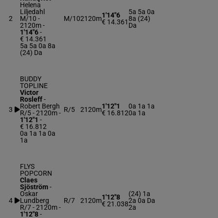
Helena
Liljedahl
5a 5a 0a
1'14"6
2
M/10 -
M/10
2120m
8a (24)
€ 14.361
2120m
-
Da
1'14"6
-
€ 14.361
5a 5a 0a 8a
(24) Da
BUDDY
TOPLINE
Victor
Rosleff
-
Robert Bergh
1'12"1
0a 1a 1a
3
R/5
2120m
R/5 - 2120m
-
€ 16.812
0a 1a
1'12"1
-
€ 16.812
0a 1a 1a 0a
1a
FLYS
POPCORN
Claes
Sjöström
-
Oskar
(24) 1a
1'12"8
4
Lundberg
R/7
2120m
2a 0a Da
€ 21.038
R/7 - 2120m
-
2a
1'12"8
-