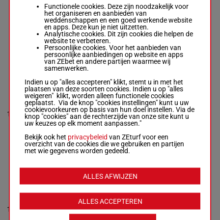
Wiman
-
Functionele cookies. Deze zijn noodzakelijk voor
Bengt-Åke
0a 0a 2a
het organiseren en aanbieden van
1'13"1
9
Larsson
R/7
2120m
4a (24)
weddenschappen en een goed werkende website
€ 22.767
R/7 - 2120m
-
5a
en apps. Deze kun je niet uitzetten.
1'13"1
-
Analytische cookies. Dit zijn cookies die helpen de
€ 22.767
website te verbeteren.
0a 0a 2a 4a
Persoonlijke cookies. Voor het aanbieden van
(24) 5a
persoonlijke aanbiedingen op website en apps
van ZEbet en andere partijen waarmee wij
samenwerken.
B.B.S.SKY
Indien u op "alles accepteren" klikt, stemt u in met het
RIVER
plaatsen van deze soorten cookies. Indien u op "alles
Petter
weigeren" klikt, worden alleen functionele cookies
Karlsson
-
geplaatst. Via de knop "cookies instellingen" kunt u uw
Göran
0a 0a
cookievoorkeuren op basis van hun doel instellen. Via de
1'12"9
10
Hedrén
M/8
2120m
(24) 11a
knop "cookies" aan de rechterzijde van onze site kunt u
€ 25.172
M/8 - 2120m
0a 3a
uw keuzes op elk moment aanpassen."
-
1'12"9
-
€ 25.172
Bekijk ook het
privacybeleid
van ZEturf voor een
0a 0a (24)
overzicht van de cookies die we gebruiken en partijen
11a 0a 3a
met wie gegevens worden gedeeld.
JOLI'S
ALLES AFWIJZEN
HILDING
Martin
Malmqvist
-
ALLES ACCEPTEREN
Jonny
6a 3a 0a
1'13"3
11
Lehrberg
R/7
2120m
6a (24)
€ 27.056
R/7 - 2120m
-
0a