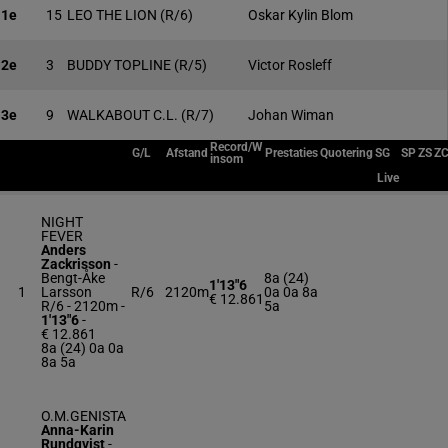
1e
15
LEO THE LION
(R/6)
Oskar Kylin Blom
2e
3
BUDDY TOPLINE
(R/5)
Victor Rosleff
3e
9
WALKABOUT C.L.
(R/7)
Johan Wiman
Record/W
G/L
Afstand
Prestaties
Quotering
SG
SP
ZS
Z
insom
Live
NIGHT
FEVER
Anders
Zackrisson
-
Bengt-Åke
8a (24)
1'13"6
1
Larsson
R/6
2120m
0a 0a 8a
€ 12.861
R/6 - 2120m
-
5a
1'13"6
-
€ 12.861
8a (24) 0a 0a
8a 5a
O.M.GENISTA
Anna-Karin
Rundqvist
-