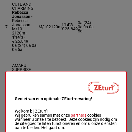
CUTE AND
CHARMING
Rebecca
Jonasson
-
Rebecca
0a (24)
Jonasson
1'14"3
7
M/10
2120m
0a 0a 0a
M/10 -
€ 25.849
5a
2120m
-
1'14"3
-
€ 25.849
0a (24) 0a 0a
0a 5a
AMARU
SURPRISE
Jennifer
Persson
-
Clas Göran
1'13"5
5a 1a 0a
8
Andersson
R/8
2120m
€ 29.375
0m Dm
R/8 - 2120m
-
1'13"5
-
€ 29.375
Geniet van een optimale ZEturf-ervaring!
5a 1a 0a 0m
Dm
Welkom bij ZEturf!
Wij gebruiken samen met onze
partners
cookies
wanneer u onze site bezoekt. Deze cookies zijn nodig om
WALKABOUT
de site goed te laten functioneren en om u onze diensten
C.L.
aan te bieden. Het gaat om:
Johan