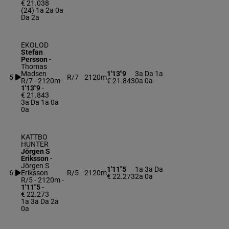
€ 21.038
(24) 1a 2a 0a
Da 2a
EKOLOD
Stefan
Persson
-
Thomas
Madsen
1'13"9
3a Da 1a
5
R/7
2120m
R/7 - 2120m
-
€ 21.843
0a 0a
1'13"9
-
€ 21.843
3a Da 1a 0a
0a
KATTBO
HUNTER
Jörgen S
Eriksson
-
Jörgen S
1'11"5
1a 3a Da
6
Eriksson
R/5
2120m
€ 22.273
2a 0a
R/5 - 2120m
-
1'11"5
-
€ 22.273
1a 3a Da 2a
0a