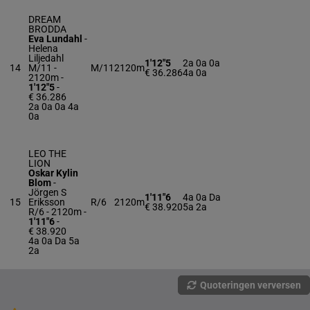
DREAM
BRODDA
Eva Lundahl
-
Helena
Liljedahl
1'12"5
2a 0a 0a
14
M/11 -
M/11
2120m
€ 36.286
4a 0a
2120m
-
1'12"5
-
€ 36.286
2a 0a 0a 4a
0a
LEO THE
LION
Oskar Kylin
Blom
-
Jörgen S
1'11"6
4a 0a Da
15
Eriksson
R/6
2120m
€ 38.920
5a 2a
R/6 - 2120m
-
1'11"6
-
€ 38.920
4a 0a Da 5a
2a
Quoteringen verversen