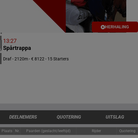
4 meeting(s)
IERLAND
1 meeting(s)
HERHALING
CHILI
1 meeting(s)
13:27
Spårtrappa
VERENIGDE STATEN
4 meeting(s)
Draf - 2120m - € 8122 - 15 Starters
DEELNEMERS
QUOTERING
UITSLAG
Plaats
Nr.
Paarden (geslacht/leeftijd)
Rijder
Quotering