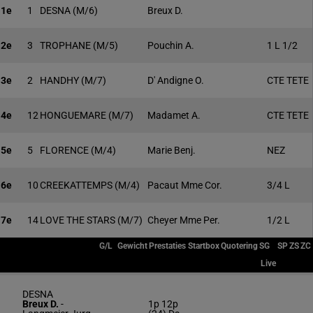
1e
1
DESNA
(M/6)
Breux D.
2e
3
TROPHANE
(M/5)
Pouchin A.
1 L 1/2
3e
2
HANDHY
(M/7)
D' Andigne O.
CTE TETE
4e
12
HONGUEMARE
(M/7)
Madamet A.
CTE TETE
5e
5
FLORENCE
(M/4)
Marie Benj.
NEZ
6e
10
CREEKATTEMPS
(M/4)
Pacaut Mme Cor.
3/4 L
7e
14
LOVE THE STARS
(M/7)
Cheyer Mme Per.
1/2 L
G/L
Gewicht
Prestaties
Startbox
Quotering
SG
SP
ZS
ZC
Live
DESNA
Breux D.
-
1p 12p