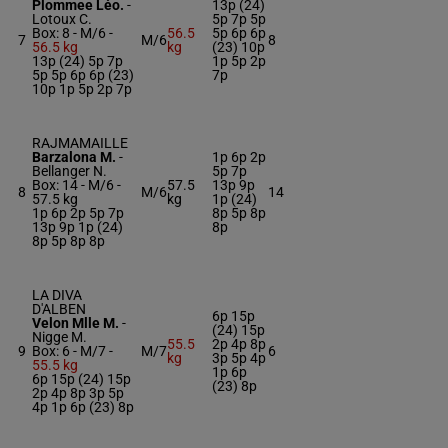
Plommee Léo.
-
13p (24)
Lotoux C.
5p 7p 5p
Box: 8 -
M/6 -
56.5
5p 6p 6p
7
M/6
8
56.5 kg
kg
(23) 10p
13p (24) 5p 7p
1p 5p 2p
5p 5p 6p 6p (23)
7p
10p 1p 5p 2p 7p
RAJMAMAILLE
Barzalona M.
-
1p 6p 2p
Bellanger N.
5p 7p
Box: 14 -
M/6 -
57.5
13p 9p
8
M/6
14
57.5 kg
kg
1p (24)
1p 6p 2p 5p 7p
8p 5p 8p
13p 9p 1p (24)
8p
8p 5p 8p 8p
LA DIVA
D'ALBEN
6p 15p
Velon Mlle M.
-
(24) 15p
Nigge M.
55.5
2p 4p 8p
9
Box: 6 -
M/7 -
M/7
6
kg
3p 5p 4p
55.5 kg
1p 6p
6p 15p (24) 15p
(23) 8p
2p 4p 8p 3p 5p
4p 1p 6p (23) 8p