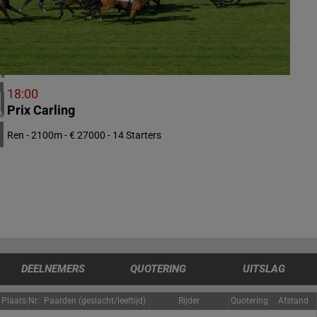
4 meeting(s)
IERLAND
1 meeting(s)
CHILI
1 meeting(s)
18:00
Prix Carling
VERENIGDE STATEN
4 meeting(s)
Ren - 2100m - € 27000 - 14 Starters
DEELNEMERS
QUOTERING
UITSLAG
Plaats
Nr.
Paarden (geslacht/leeftijd)
Rijder
Quotering
Afstand