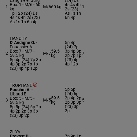
Langmeier Jurg
(24) Ds
Box: 1 -
M/6 -
60
4s 4s 4h
1
M/6
60 kg
1
kg
2s (23)
1p 12p (24) Ds
As 1s 1h
4s 4s 4h 2s (23)
6h 4p
As 1s 1h 6h 4p
HANDHY
D' Andigne O.
-
5p 4p
Fouassier A.
(24) 7p
Box: 7 -
M/7 -
59.5
3p 4p 3p
2
M/7
7
59.5 kg
kg
2p 7p 1p
5p 4p (24) 7p 3p
(23) 4p
4p 3p 2p 7p 1p
4p 12p
(23) 4p 4p 12p
TROPHANE
5p 5p
Pouchin A.
-
(24) 6p
Libaud E.
59.5
2p 4p 2p
Box: 5 -
M/5 -
3
M/5
5
kg
2p 3p 3p
59.5 kg
(23) 3p
5p 5p (24) 6p 2p
2p
4p 2p 2p 3p 3p
(23) 3p 2p
ZILYA
Provost D.
-
7p 9p 1p