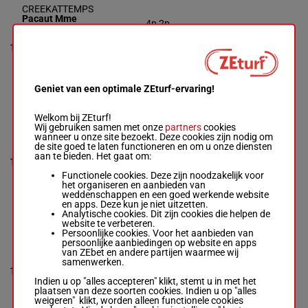
CREEKATTEMPS
Pacaut Mme
4p 2p
Cor.
-
Jaffrelot-
(24) 6p
bedon Mme S.
55.5
6p 10p
10
Box: 9 -
M/4 -
M/4
9
kg
3p 7p 5p
55.5 kg
1p 6p
4p 2p (24) 6p 6p
11p 5p
10p 3p 7p 5p 1p
6p 11p 5p
Geniet van een optimale ZEturf-ervaring!
Welkom bij ZEturf!
LAVIRCA
Wij gebruiken samen met onze
partners
cookies
DODVILLE
wanneer u onze site bezoekt. Deze cookies zijn nodig om
3p 11p
David Mme L.
-
de site goed te laten functioneren en om u onze diensten
4p 1p 8p
Fouassier A.
aan te bieden. Het gaat om:
52.5
(24) 2p
11
Box: 10 -
M/7 -
M/7
10
kg
4p 1p 3p
52.5 kg
Functionele cookies. Deze zijn noodzakelijk voor
14p 7p
3p 11p 4p 1p 8p
het organiseren en aanbieden van
4p
(24) 2p 4p 1p 3p
weddenschappen en een goed werkende website
14p 7p 4p
en apps. Deze kun je niet uitzetten.
Analytische cookies. Dit zijn cookies die helpen de
website te verbeteren.
Persoonlijke cookies. Voor het aanbieden van
HONGUEMARE
persoonlijke aanbiedingen op website en apps
Madamet A.
-
2p 7p 6p
van ZEbet en andere partijen waarmee wij
Bertin Mme C.
1p 8p 4p
samenwerken.
Box: 2 -
M/7 -
56
3p 10p
12
M/7
56 kg
2
kg
6p (24)
Indien u op "alles accepteren" klikt, stemt u in met het
2p 7p 6p 1p 8p
7p 6p
plaatsen van deze soorten cookies. Indien u op "alles
4p 3p 10p 6p
12p
weigeren" klikt, worden alleen functionele cookies
(24) 7p 6p 12p