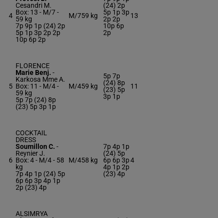
Cesandri M.
(24) 2p
Box: 13 -
M/7 -
5p 1p 3p
4
M/7
59 kg
13
59 kg
2p 2p
7p 9p 1p (24) 2p
10p 6p
5p 1p 3p 2p 2p
2p
10p 6p 2p
FLORENCE
Marie Benj.
-
5p 7p
Karkosa Mme A.
(24) 8p
5
Box: 11 -
M/4 -
M/4
59 kg
11
(23) 5p
59 kg
3p 1p
5p 7p (24) 8p
(23) 5p 3p 1p
COCKTAIL
DRESS
Soumillon C.
-
7p 4p 1p
Reynier J.
(24) 5p
6
Box: 4 -
M/4 -
58
M/4
58 kg
6p 6p 3p
4
kg
4p 1p 2p
7p 4p 1p (24) 5p
(23) 4p
6p 6p 3p 4p 1p
2p (23) 4p
ALSIMRYA