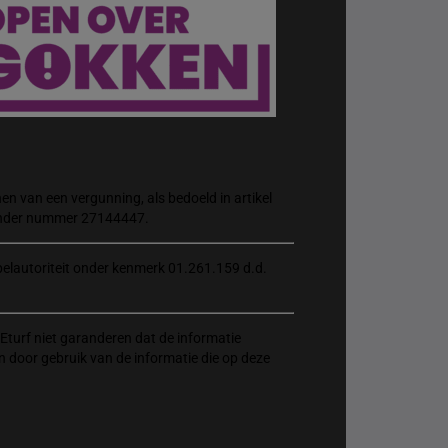
n van een vergunning, als bedoeld in artikel
 onder nummer 27144447.
elautoriteit onder kenmerk 01.261.159 d.d.
Eturf niet garanderen dat de informatie
n door gebruik van de informatie die op deze