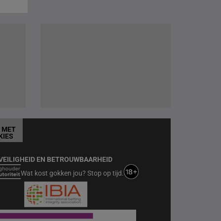
T MET
KIES
VEILIGHEID EN BETROUWBAARHEID
Wat kost gokken jou? Stop op tijd.