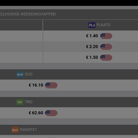
KELVOUDIGE WEDDENSCHAPPEN
PLAATS
€ 1.40
€ 2.20
€ 1.50
DUO
€ 16.10
TRIO
€ 62.60
KWARTET