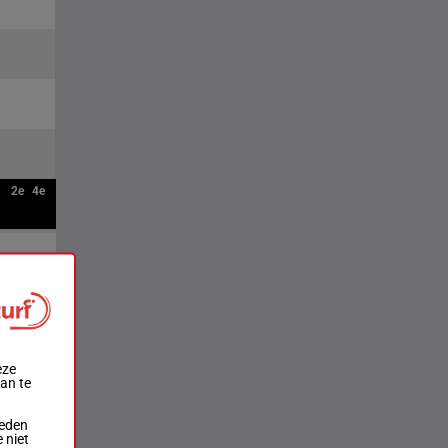
2e
4e
eze
aan te
ieden
 niet