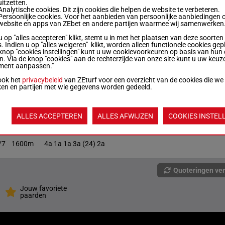
uitzetten.
Analytische cookies. Dit zijn cookies die helpen de website te verbeteren.
Persoonlijke cookies. Voor het aanbieden van persoonlijke aanbiedingen 
website en apps van ZEbet en andere partijen waarmee wij samenwerken
/5
1600m
1a 0a 2a 2a 0a
u op "alles accepteren" klikt, stemt u in met het plaatsen van deze soorten
. Indien u op "alles weigeren" klikt, worden alleen functionele cookies gep
knop "cookies instellingen" kunt u uw cookievoorkeuren op basis van hun 
/7
1600m
2a 1a 4a 0a 0a
en. Via de knop "cookies" aan de rechterzijde van onze site kunt u uw keuz
ment aanpassen."
ook het
privacybeleid
van ZEturf voor een overzicht van de cookies die we
/9
1600m
4a 4a 0a 0a 0a
ken en partijen met wie gegevens worden gedeeld.
/9
1600m
3a 4a 2a 1a (24) 3a
ALLES ACCEPTEREN
ALLES AFWIJZEN
COOKIES INSTEL
/7
1600m
4a 1a 1a 3a (24) 2a
Quoteringen ve
Jouw favoriete
paarden