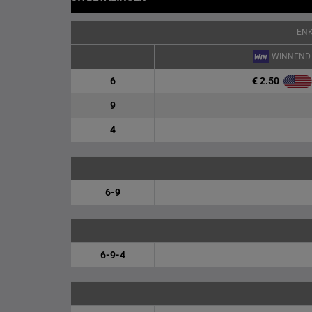
EN
WINNEND
€ 2.50
6
9
4
6-9
6-9-4