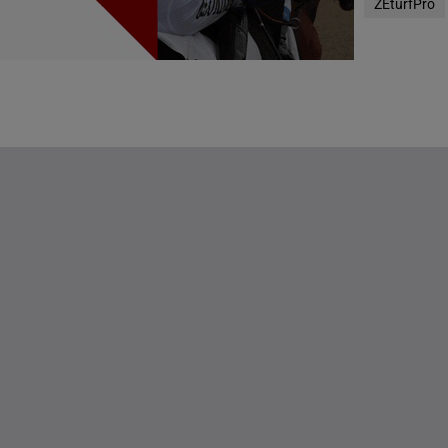
ZEturfPro
g(s)
g(s)
DE STATEN
g(s)