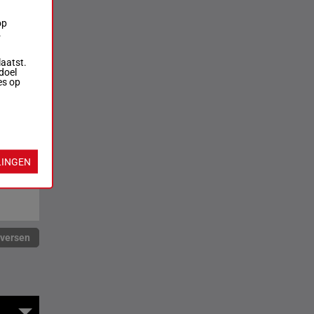
op
.
laatst.
doel
es op
LINGEN
rversen