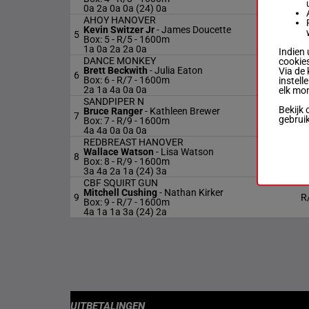
0a 2a 0a 0a (24) 0a
AHOY HANOVER
Kevin Switzer Jr
-
James Doucette
5
R
Box: 5 -
R/5 - 1600m
1a 0a 2a 2a 0a
Indien 
DANCE MONKEY
cookies
Brett Beckwith
-
Julia Eaton
Via de 
6
R
Box: 6 -
R/7 - 1600m
instell
2a 1a 4a 0a 0a
elk mo
SANDPIPER N
Bekijk 
Bruce Ranger
-
Kathleen Brewer
7
R
gebrui
Box: 7 -
R/9 - 1600m
4a 4a 0a 0a 0a
REDBREAST HANOVER
Wallace Watson
-
Lisa Watson
8
R
Box: 8 -
R/9 - 1600m
3a 4a 2a 1a (24) 3a
CBF SQUIRT GUN
Mitchell Cushing
-
Nathan Kirker
9
R
Box: 9 -
R/7 - 1600m
4a 1a 1a 3a (24) 2a
UITBETALINGEN