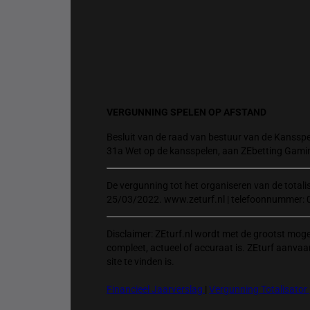
VERGUNNING SPELEN OP AFSTAND
Besluit van de raad van bestuur van de Kansspel
31a Wet op de kansspelen, aan ZEbetting Gami
De vergunning tot het organiseren van de total
25/03/2022. www.zeturf.nl | telefoonnummer: 
Disclaimer: ZEturf.nl wordt met de grootst mog
compleet, actueel of accuraat is. ZEturf aanvaa
site te vinden is.
Financieel Jaarverslag
|
Vergunning Totalisator