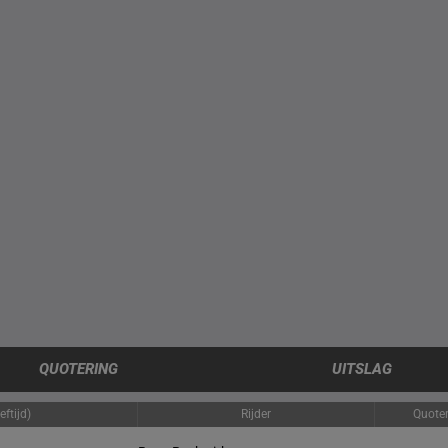
QUOTERING
UITSLAG
ftijd)
Rijder
Quoter