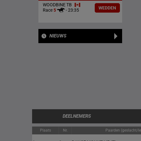
WOODBINE TB
WEDDEN
Race
5
-
23:35
NIEUWS
DEELNEMERS
Plaats
Nr.
Paarden (geslacht/lee