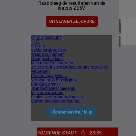
Raadpleeg de resultaten van de
1 meetin
laatste ZE5V.
CHILI
1 meetin
UITSLAGEN ZE5ORDRE
VERENIG
Mijn account
4 meetin
Storten
Saldo terugboeken
Weddenschappen
Wedgeschiedenis
Mijn favoriete paarden
Zie alle rubrieken
De secundaire rubrieken
verbergen
Persoonsgegevens
Verbinding & Beveiliging
Bankgegevens
Transactiegeschiedenis
Mijn documenten
Limiet - verantwoord spelen
Communicatievoorkeuren
Klantenservice / hulp
VOLGENDE START
23:35