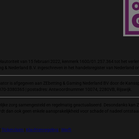
autoriteit van 15 februari 2022, kenmerk 1600/01.257.364 tot het verlene
ng & Nederland B.V. ingeschreven in het handelsregister van Nederland
isator is afgegeven aan ZEbetting & Gaming Nederland BV door de Kanssp
070-3380365 | postadres: Antwoordnummer 10074, 2280VB, Rijswijk.
elijke zorg samengesteld en regelmatig geactualiseerd. Desondanks kan Z
rdt dan ook geen enkele aansprakelijkheid voor schade of nadeel ontstaa
|
Ticketclaim
|
Klachtenregeling
|
Wwft