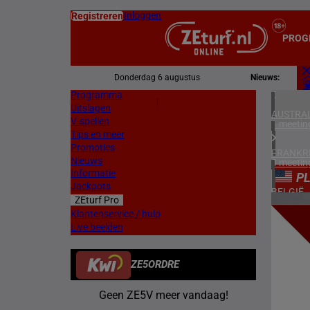
Inloggen
Registreren
PROG
Donderdag 6 augustus
Nieuws:
Programma
Z
|
Uitslagen
L
AUSTRAL
V-spellen
1 meetin
Tips en meer
Promoties
FRANKR
Nieuws
3 meetin
Informatie
P
Jackpots
BELGIË
ZEturf Pro
1 meetin
4
Klantenservice / hulp
Live beelden
ZWEDEN
19/05/
3 meetin
ZE5ORDRE
VERENIG
4 meetin
Geen ZE5V meer vandaag!
IERLAN