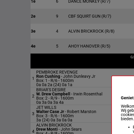
1e
6
DANCE MONKEY
(R/7)
2e
9
CBF SQUIRT GUN
(R/7)
3e
4
ALVIN BRICKROCK
(R/8)
4e
5
AHOY HANOVER
(R/5)
G
PEMBROKE REVENGE
Ron Cushing
-
John Dunleavy Jr
1
R
Box: 1 -
R/6 - 1600m
0a 0a 2a (24) 0a 1a
BRIAR'S DESIRE
W. Drew Campbell
-
Irwin Rosenthal
2
R
Geniet
Box: 2 -
R/9 - 1600m
0a 3a 0a 3a 4a
Welkom 
JET WILLS
Wij ge
Walter Case Jr
-
Robert Marston
3
R
cookies
Box: 3 -
R/6 - 1600m
bieden
3a (24) 0a 3a 0a 0a
ALVIN BRICKROCK
Drew Monti
-
John Sears
4
R
Box: 4 -
R/8 - 1600m