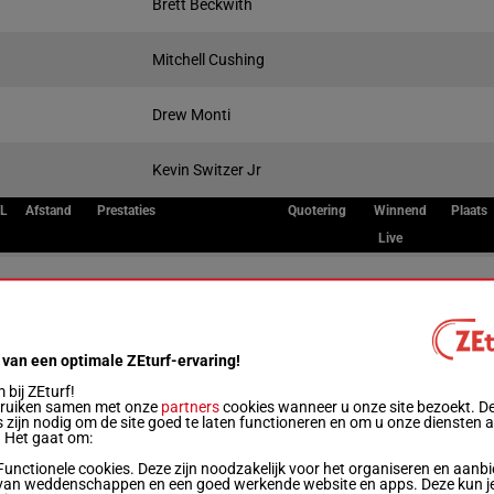
Brett Beckwith
Mitchell Cushing
Drew Monti
Kevin Switzer Jr
/L
Afstand
Prestaties
Quotering
Winnend
Plaats
Live
/6
1600m
0a 0a 2a (24) 0a 1a
/9
1600m
0a 3a 0a 3a 4a
 van een optimale ZEturf-ervaring!
bij ZEturf!
bruiken samen met onze
partners
cookies wanneer u onze site bezoekt. D
/6
1600m
3a (24) 0a 3a 0a 0a
 zijn nodig om de site goed te laten functioneren en om u onze diensten 
. Het gaat om:
Functionele cookies. Deze zijn noodzakelijk voor het organiseren en aanb
van weddenschappen en een goed werkende website en apps. Deze kun je
/8
1600m
0a 2a 0a 0a (24) 0a