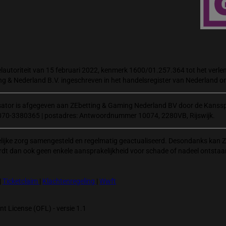
autoriteit van 15 februari 2022, kenmerk 1600/01.257.364 tot het verlene
ng & Nederland B.V. ingeschreven in het handelsregister van Nederland
isator is afgegeven aan ZEbetting & Gaming Nederland BV door de Kanssp
070-3380365 | postadres: Antwoordnummer 10074, 2280VB, Rijswijk.
elijke zorg samengesteld en regelmatig geactualiseerd. Desondanks kan Z
rdt dan ook geen enkele aansprakelijkheid voor schade of nadeel ontstaa
|
Ticketclaim
|
Klachtenregeling
|
Wwft
t License (OFL) - versie 1.1