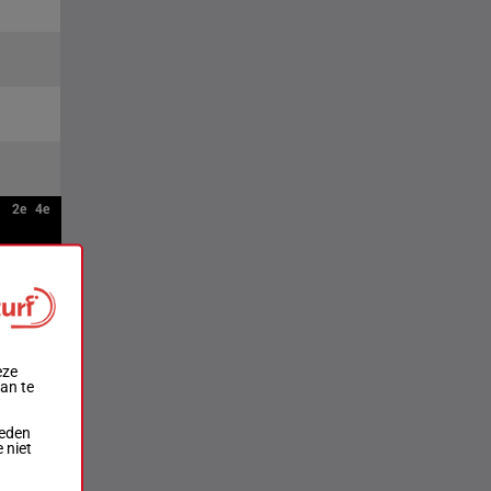
2e
4e
eze
aan te
ieden
 niet