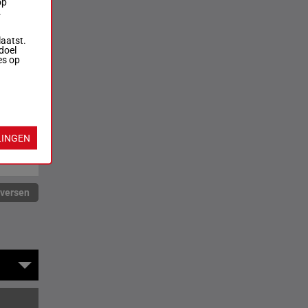
op
.
laatst.
doel
es op
LINGEN
rversen