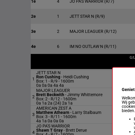
1e
4
JO PA'S WARRIOR
(R/7)
2e
1
JETT STAR N
(R/9)
3e
2
MAJOR LEAGUER
(R/12)
4e
6
IM NO OUTLAW N
(R/11)
G/
JETT STAR N
Ron Cushing
-
Heidi Cushing
1
R/
Box: 1 -
R/9 - 1600m
0a 0a 0a 4a 4a
Geniet
MAJOR LEAGUER
Brett Beckwith
-
Jimmy Whittemore
2
R/
Welkom 
Box: 2 -
R/12 - 1600m
Wij ge
0a 1a 2a (24) 2a 1a
cookies
AMERICAN ZEST A
bieden
Matthew Athearn
-
Larry Stalbaum
3
R/
Box: 3 -
R/11 - 1600m
4a 1a 0a 0a 0a
JO PA'S WARRIOR
Shawn T Gray
-
Brett Derue
4
R/
Box: 4 -
R/7 - 1600m