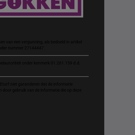
n van een vergunning, als bedoeld in artikel
 onder nummer 27144447.
elautoriteit onder kenmerk 01.261.159 d.d.
Eturf niet garanderen dat de informatie
n door gebruik van de informatie die op deze