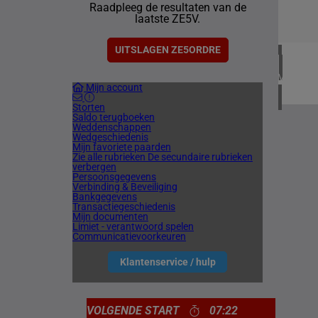
Raadpleeg de resultaten van de
1 meetin
laatste ZE5V.
CHILI
1 meetin
UITSLAGEN ZE5ORDRE
VERENIG
Mijn account
4 meetin
Storten
Saldo terugboeken
Weddenschappen
Wedgeschiedenis
Mijn favoriete paarden
Zie alle rubrieken
De secundaire rubrieken
verbergen
Persoonsgegevens
Verbinding & Beveiliging
Bankgegevens
Transactiegeschiedenis
Mijn documenten
Limiet - verantwoord spelen
Communicatievoorkeuren
Klantenservice / hulp
VOLGENDE START
07:22