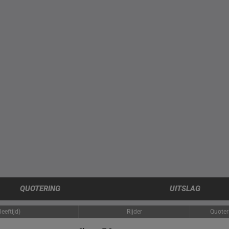
QUOTERING
UITSLAG
eeftijd)
Rijder
Quoter