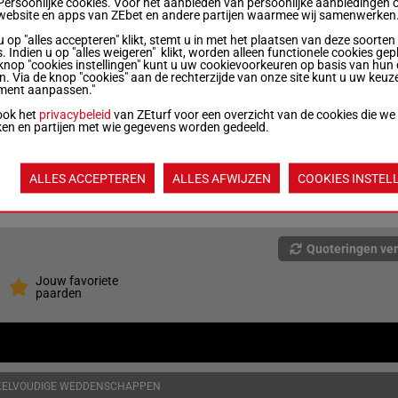
Persoonlijke cookies. Voor het aanbieden van persoonlijke aanbiedingen 
website en apps van ZEbet en andere partijen waarmee wij samenwerken
u op "alles accepteren" klikt, stemt u in met het plaatsen van deze soorten
8
1600m
3a 0a 4a (24) 1a 2a
. Indien u op "alles weigeren" klikt, worden alleen functionele cookies gep
knop "cookies instellingen" kunt u uw cookievoorkeuren op basis van hun 
en. Via de knop "cookies" aan de rechterzijde van onze site kunt u uw keuz
ment aanpassen."
11
1600m
0a 4a 2a 0a 0a
ook het
privacybeleid
van ZEturf voor een overzicht van de cookies die we
ken en partijen met wie gegevens worden gedeeld.
7
1600m
1a 4a 0a 0a 0a
ALLES ACCEPTEREN
ALLES AFWIJZEN
COOKIES INSTEL
6
1600m
0a 0a 0a 2a 0a
Quoteringen ve
Jouw favoriete
paarden
KELVOUDIGE WEDDENSCHAPPEN