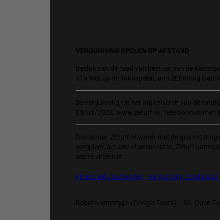
VERGUNNING SPELEN OP AFSTAND
Besluit van de raad van bestuur van de Kansspel
31a Wet op de kansspelen, aan ZEbetting Gami
De vergunning tot het organiseren van de total
25/03/2022. www.zeturf.nl | telefoonnummer: 
Disclaimer: ZEturf.nl wordt met de grootst mog
compleet, actueel of accuraat is. ZEturf aanvaa
site te vinden is.
Financieel Jaarverslag
|
Vergunning Totalisator
Roboto-lettertype (Google Fonts). - SIL Open Fon