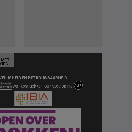
T MET
KIES
VEILIGHEID EN BETROUWBAARHEID
Wat kost gokken jou? Stop op tijd.