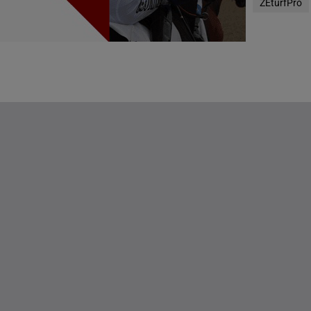
ZEturfPro
g(s)
g(s)
DE STATEN
g(s)