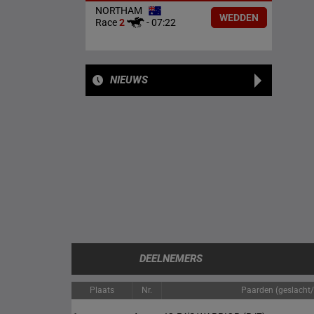
NORTHAM
WEDDEN
Race
2
-
07:22
NIEUWS
DEELNEMERS
Plaats
Nr.
Paarden (geslacht/l