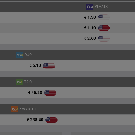
PLAATS
€ 1.30
€ 1.10
€ 2.60
DUO
€ 6.10
TRIO
€ 45.30
KWARTET
€ 238.40