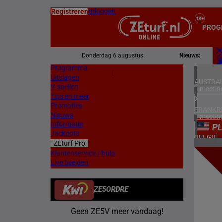
Inloggen
Registreren
PROG
Donderdag 6 augustus
Nieuws:
Programma
Z
|
Uitslagen
L
AUSTRAL
V-spellen
1 meetin
Tips en meer
Promoties
FRANKR
Nieuws
3 meetin
Informatie
P
Jackpots
BELGIË
ZEturf Pro
1 meetin
8
Klantenservice / hulp
Live beelden
ZWEDEN
19/05/
3 meetin
ZE5ORDRE
VERENIG
4 meetin
Geen ZE5V meer vandaag!
IERLAN