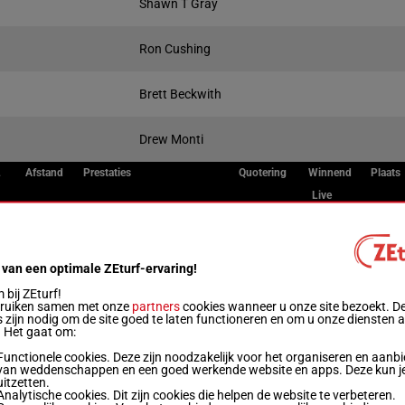
Shawn T Gray
Ron Cushing
Brett Beckwith
Drew Monti
L
Afstand
Prestaties
Quotering
Winnend
Plaats
Live
9
1600m
0a 0a 0a 4a 4a
 van een optimale ZEturf-ervaring!
12
1600m
0a 1a 2a (24) 2a 1a
bij ZEturf!
bruiken samen met onze
partners
cookies wanneer u onze site bezoekt. D
 zijn nodig om de site goed te laten functioneren en om u onze diensten 
. Het gaat om:
11
1600m
4a 1a 0a 0a 0a
Functionele cookies. Deze zijn noodzakelijk voor het organiseren en aanb
van weddenschappen en een goed werkende website en apps. Deze kun je
uitzetten.
Analytische cookies. Dit zijn cookies die helpen de website te verbeteren.
7
1600m
2a 0a 3a 0a 0a