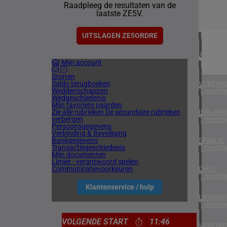
Raadpleeg de resultaten van de
1 meetin
laatste ZE5V.
NOORW
1 meetin
UITSLAGEN ZE5ORDRE
ZUID-AF
Mijn account
1 meetin
Storten
Saldo terugboeken
VERENIG
Weddenschappen
4 meetin
Wedgeschiedenis
Mijn favoriete paarden
Zie alle rubrieken
De secundaire rubrieken
IERLAN
verbergen
2 meetin
Persoonsgegevens
Verbinding & Beveiliging
Bankgegevens
SPANJE
Transactiegeschiedenis
1 meetin
Mijn documenten
Limiet - verantwoord spelen
Communicatievoorkeuren
CHILI
1 meetin
Klantenservice / hulp
URUGUA
1 meetin
VOLGENDE START
11:46
VERENIG