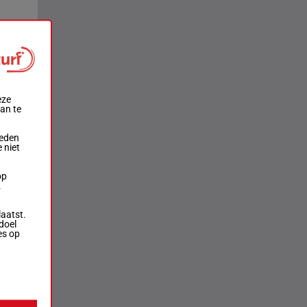
aats
2e
4e
eze
aan te
ieden
 niet
op
.
laatst.
doel
es op
rversen