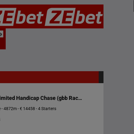
Novices' Limited Handicap Chase (gbb Race)
 - 4872m - € 14458 - 4 Starters
s