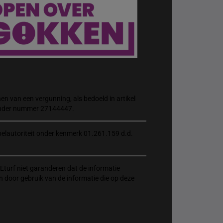
n van een vergunning, als bedoeld in artikel
 onder nummer 27144447.
elautoriteit onder kenmerk 01.261.159 d.d.
Eturf niet garanderen dat de informatie
n door gebruik van de informatie die op deze