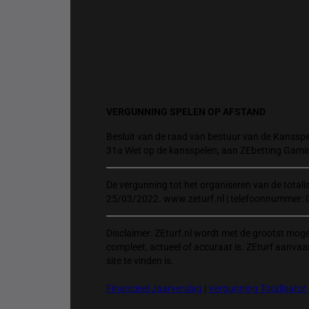
VERGUNNING SPELEN OP AFSTAND
Besluit van de raad van bestuur van de Kansspel
31a Wet op de kansspelen, aan ZEbetting Gami
De vergunning tot het organiseren van de total
25/03/2022. www.zeturf.nl | telefoonnummer: 
Disclaimer: ZEturf.nl wordt met de grootst mog
compleet, actueel of accuraat is. ZEturf aanvaa
site te vinden is.
Financieel Jaarverslag
|
Vergunning Totalisator