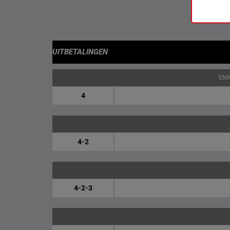
UITBETALINGEN
EN
4
4-2
4-2-3