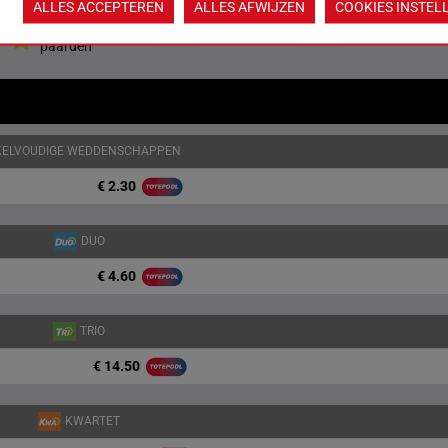
ALLES ACCEPTEREN
ALLES AFWIJZEN
COOKIES INSTEL
Jouw favoriete
paarden
KELVOUDIGE WEDDENSCHAPPEN
€ 2.30
DUO
€ 4.60
TRIO
€ 14.50
KWARTET