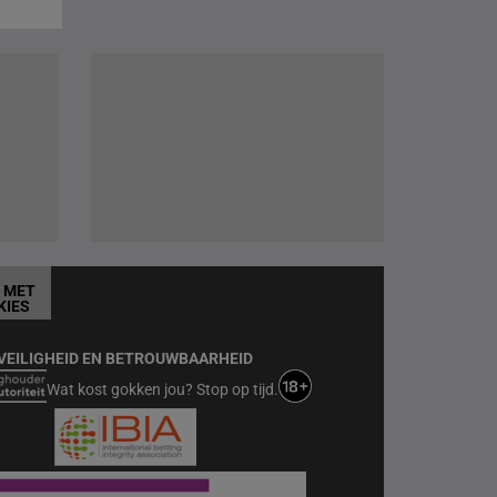
T MET
KIES
VEILIGHEID EN BETROUWBAARHEID
Wat kost gokken jou? Stop op tijd.