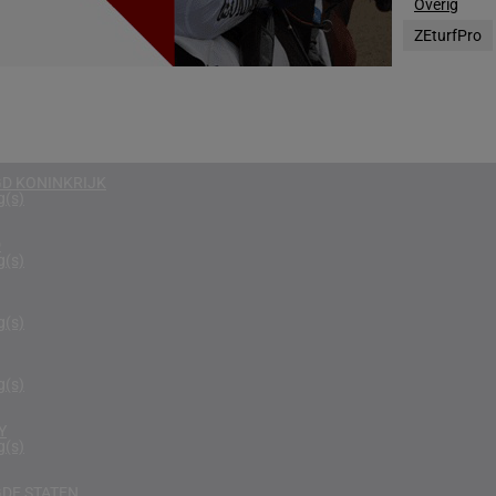
Overig
g(s)
ZEturfPro
EGEN
g(s)
RIKA
g(s)
D KONINKRIJK
g(s)
D
g(s)
g(s)
g(s)
Y
g(s)
DE STATEN