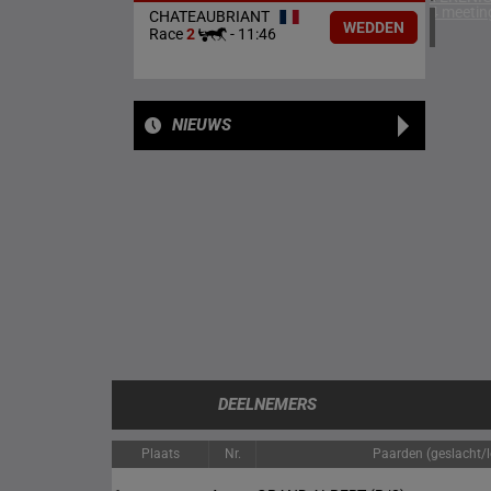
4 meetin
CHATEAUBRIANT
WEDDEN
Race
2
-
11:46
NIEUWS
DEELNEMERS
Plaats
Nr.
Paarden (geslacht/le