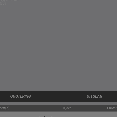
g(s)
QUOTERING
UITSLAG
eftijd)
Rijder
Quoter