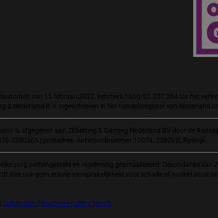
autoriteit van 15 februari 2022, kenmerk 1600/01.257.364 tot het verlene
ng & Nederland B.V. ingeschreven in het handelsregister van Nederland
isator is afgegeven aan ZEbetting & Gaming Nederland BV door de Kanssp
070-3380365 | postadres: Antwoordnummer 10074, 2280VB, Rijswijk.
elijke zorg samengesteld en regelmatig geactualiseerd. Desondanks kan Z
rdt dan ook geen enkele aansprakelijkheid voor schade of nadeel ontstaa
|
Ticketclaim
|
Klachtenregeling
|
Wwft