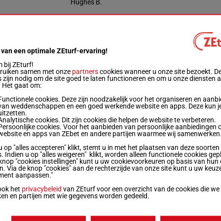
Hughes B.
Mcmenamin D.
 van een optimale ZEturf-ervaring!
Doyle Ala.
bij ZEturf!
wicht
Prestaties
Quotering
Winnend
Pl
bruiken samen met onze
partners
cookies wanneer u onze site bezoekt. D
 zijn nodig om de site goed te laten functioneren en om u onze diensten 
Live
. Het gaat om:
Functionele cookies. Deze zijn noodzakelijk voor het organiseren en aanb
4.5 kg
As 2h Th 2h 3h (23) 1h 4h 7h (22) Ah 1h 3p
van weddenschappen en een goed werkende website en apps. Deze kun je
uitzetten.
Analytische cookies. Dit zijn cookies die helpen de website te verbeteren.
Persoonlijke cookies. Voor het aanbieden van persoonlijke aanbiedingen 
website en apps van ZEbet en andere partijen waarmee wij samenwerken
4.5 kg
2s 1s 2s Ah 2h 6h (23) 5h 8h 1h 7h 1h 1h
u op "alles accepteren" klikt, stemt u in met het plaatsen van deze soorten
. Indien u op "alles weigeren" klikt, worden alleen functionele cookies gep
knop "cookies instellingen" kunt u uw cookievoorkeuren op basis van hun 
0.5 kg
5s 3s (23) 8h (22) 3s 3h 5h (21) 1h 3p 1p
en. Via de knop "cookies" aan de rechterzijde van onze site kunt u uw keuz
ment aanpassen."
ook het
privacybeleid
van ZEturf voor een overzicht van de cookies die we
8.5 kg
3s 2h 1h 2h 3h (23) 2p
ken en partijen met wie gegevens worden gedeeld.
Quoteringen ve