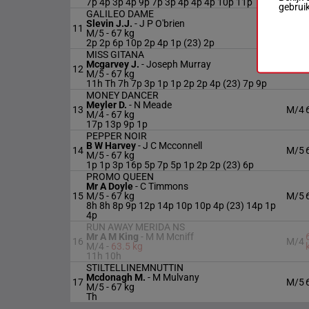
7p 4p 3p 4p 9p 7p 3p 4p 4p 4p 10p 11p
gebrui
GALILEO DAME
Slevin J.J.
-
J P O'brien
11
M/5
M/5 -
67 kg
2p 2p 6p 10p 2p 4p 1p (23) 2p
MISS GITANA
Mcgarvey J.
-
Joseph Murray
12
M/5
M/5 -
67 kg
11h Th 7h 7p 3p 1p 1p 2p 2p 4p (23) 7p 9p
MONEY DANCER
Meyler D.
-
N Meade
13
M/4
M/4 -
67 kg
17p 13p 9p 1p
PEPPER NOIR
B W Harvey
-
J C Mcconnell
14
M/5
M/5 -
67 kg
1p 1p 3p 16p 5p 7p 5p 1p 2p 2p (23) 6p
PROMO QUEEN
Mr A Doyle
-
C Timmons
15
M/5 -
67 kg
M/5
8h 8h 8p 9p 12p 14p 10p 10p 4p (23) 14p 1p
4p
RUN AWAY MERIDA NS
Mr A M King
-
M M Mcniff
16
M/4
M/4 -
63.5 kg
11h 10h
STILTELLINEMNUTTIN
Mcdonagh M.
-
M Mulvany
17
M/5
M/5 -
67 kg
Th