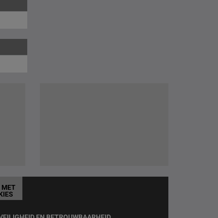
T MET
KIES
VEILIGHEID EN BETROUWBAARHEID