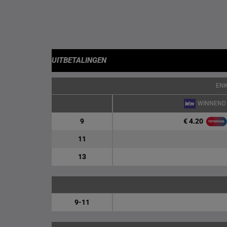
UITBETALINGEN
EN
WINNEND
€ 4.20
9
11
13
9-11