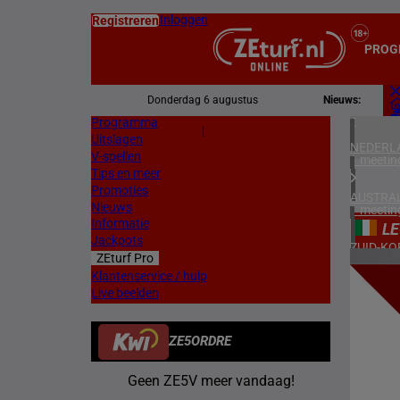
Inloggen
Registreren
PROG
Donderdag 6 augustus
Nieuws:
Programma
Z
|
Uitslagen
L
NEDERL
V-spellen
1 meetin
Tips en meer
Promoties
AUSTRAL
Nieuws
1 meetin
Informatie
L
Jackpots
ZUID-KO
ZEturf Pro
1 meetin
1
Klantenservice / hulp
Live beelden
FRANKR
27/12/
3 meetin
ZE5ORDRE
ZWEDEN
1 meetin
Geen ZE5V meer vandaag!
DENEMA