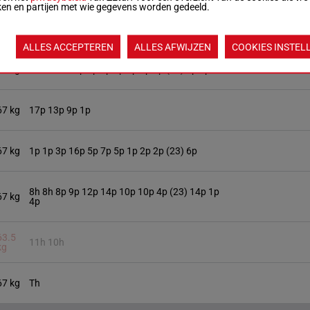
ken en partijen met wie gegevens worden gedeeld.
67 kg
2p 2p 6p 10p 2p 4p 1p (23) 2p
ALLES ACCEPTEREN
ALLES AFWIJZEN
COOKIES INSTEL
67 kg
11h Th 7h 7p 3p 1p 1p 2p 2p 4p (23) 7p 9p
67 kg
17p 13p 9p 1p
67 kg
1p 1p 3p 16p 5p 7p 5p 1p 2p 2p (23) 6p
8h 8h 8p 9p 12p 14p 10p 10p 4p (23) 14p 1p
67 kg
4p
63.5
11h 10h
kg
67 kg
Th