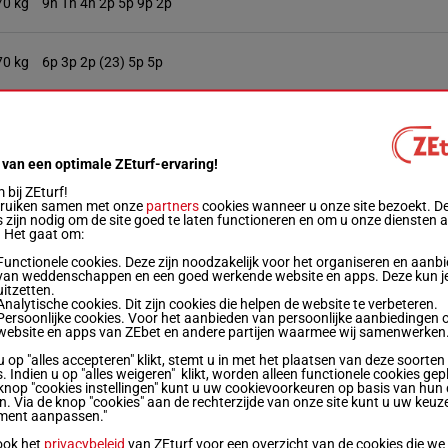
70 kg
9h Th 4h 2p 5p 9p 2p
70 kg
6p 3p 2p (23) 5p 5p
12h 12h Th 14p 3p 18p 18p 1p 10p (23) 12p
70 kg
8p
 van een optimale ZEturf-ervaring!
bij ZEturf!
70 kg
1p
bruiken samen met onze
partners
cookies wanneer u onze site bezoekt. D
 zijn nodig om de site goed te laten functioneren en om u onze diensten 
. Het gaat om:
70 kg
6p 5p 12p 2p 2p 3p (23) 8p
Functionele cookies. Deze zijn noodzakelijk voor het organiseren en aanb
van weddenschappen en een goed werkende website en apps. Deze kun je
uitzetten.
Analytische cookies. Dit zijn cookies die helpen de website te verbeteren.
70 kg
10p (23) 13p
Persoonlijke cookies. Voor het aanbieden van persoonlijke aanbiedingen 
website en apps van ZEbet en andere partijen waarmee wij samenwerken
u op "alles accepteren" klikt, stemt u in met het plaatsen van deze soorten
70 kg
3h 3p 3p
. Indien u op "alles weigeren" klikt, worden alleen functionele cookies gep
knop "cookies instellingen" kunt u uw cookievoorkeuren op basis van hun 
en. Via de knop "cookies" aan de rechterzijde van onze site kunt u uw keuz
ment aanpassen."
67 kg
7p 4p 3p 4p 9p 7p 3p 4p 4p 4p 10p 11p
ook het
privacybeleid
van ZEturf voor een overzicht van de cookies die we