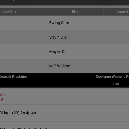
t/leeftijd)
Rijder
Quoteri
Ewing Sam
Slevin J.J.
Meyler D.
M P Walshe
Gewicht
Prestaties
Quotering
Winnend
P
Live
67.5
kg
70 kg
(23) 2p 4p 4p