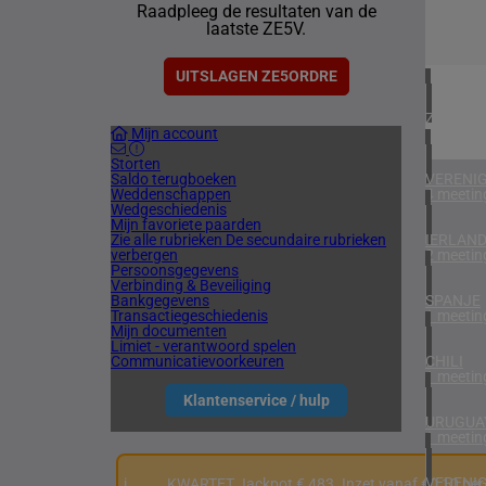
Raadpleeg de resultaten van de
1 meetin
laatste ZE5V.
NOORW
1 meetin
UITSLAGEN ZE5ORDRE
ZUID-AF
Mijn account
1 meetin
Storten
Saldo terugboeken
VERENIG
Weddenschappen
4 meetin
Wedgeschiedenis
Mijn favoriete paarden
Zie alle rubrieken
De secundaire rubrieken
IERLAN
verbergen
2 meetin
Persoonsgegevens
Verbinding & Beveiliging
Bankgegevens
SPANJE
Transactiegeschiedenis
1 meetin
Mijn documenten
Limiet - verantwoord spelen
Communicatievoorkeuren
CHILI
1 meetin
Klantenservice / hulp
URUGUA
1 meetin
VERENIG
i
KWARTET Jackpot € 483. Inzet vanaf €0,10 per