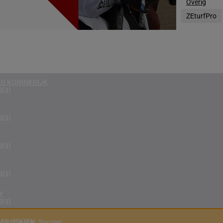
Overig
g(s)
ZEturfPro
EGEN
g(s)
RIKA
g(s)
D KONINKRIJK
g(s)
D
g(s)
g(s)
g(s)
Y
g(s)
DE STATEN
 combinatie. Succes!