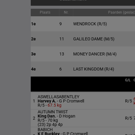
Plaats
Nr.
Paarden (geslach
1e
9
WENDROCK
(R/5)
2e
11
GALILEO DAME
(M/5)
3e
13
MONEY DANCER
(M/4)
4e
6
LAST KINGDOM
(R/4)
G/L
ASWELLASABENTLEY
1
Harvey A.
-
G P Cromwell
R/5
R/5 -
67.5 kg
AUTUMN TWIST
King Dan.
-
D Hogan
2
R/5
R/5 -
70 kg
(23) 2p 4p 4p
BABICH
K E Buckley
-
G P Cromwell