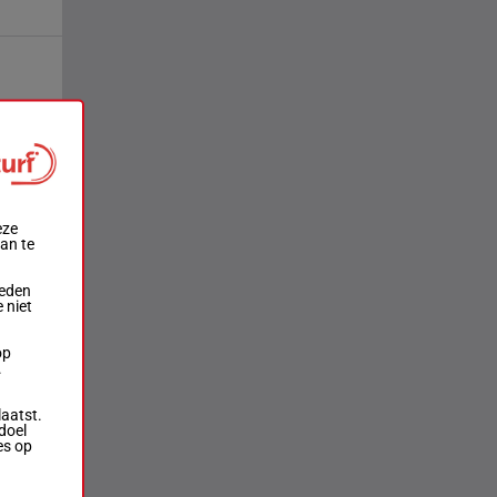
eze
aan te
ieden
 niet
op
.
laatst.
doel
es op