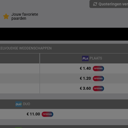
Quoteringen ve
Jouw favoriete
paarden
KELVOUDIGE WEDDENSCHAPPEN
PLAATS
€ 1.40
€ 1.20
€ 3.60
DUO
€ 11.00