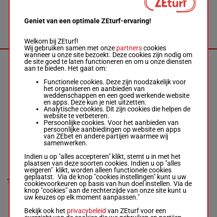
€ 263.330
2a 1a 3a
R/10 - 2650m
-
1a 6a 4a
1'10"5
-
€ 263.330
Geniet van een optimale ZEturf-ervaring!
0a 4a 4a 3a 1a
1a 2a 1a 3a 1a
6a 4a
Welkom bij ZEturf!
Wij gebruiken samen met onze
partners
cookies
wanneer u onze site bezoekt. Deze cookies zijn nodig om
de site goed te laten functioneren en om u onze diensten
IGUSKI
aan te bieden. Het gaat om:
SAUTONNE
Abrivard M.
-
Functionele cookies. Deze zijn noodzakelijk voor
0a 1a 1a
Abrivard M.
het organiseren en aanbieden van
1'09"0
1a 2a 2a
H/8 - 2675m
-
9
H/8
2675m
weddenschappen en een goed werkende website
€ 377.540
Da 3a 1a
1'09"0
-
en apps. Deze kun je niet uitzetten.
1a 1a 3a
€ 377.540
Analytische cookies. Dit zijn cookies die helpen de
0a 1a 1a 1a 2a
website te verbeteren.
2a Da 3a 1a
Persoonlijke cookies. Voor het aanbieden van
1a 1a 3a
persoonlijke aanbiedingen op website en apps
van ZEbet en andere partijen waarmee wij
samenwerken.
INO DU LUPIN
Indien u op "alles accepteren" klikt, stemt u in met het
Wiels A.
-
plaatsen van deze soorten cookies. Indien u op "alles
Marmion J.P.
weigeren" klikt, worden alleen functionele cookies
5a 2a 1a
geplaatst. Via de knop "cookies instellingen" kunt u uw
R/8 - 2675m
-
1'10"7
Da 9a 7a
10
R/8
2675m
cookievoorkeuren op basis van hun doel instellen. Via de
1'10"7
-
€ 538.410
2a 1a 1a
knop "cookies" aan de rechterzijde van onze site kunt u
€ 538.410
1a 1a 1a
uw keuzes op elk moment aanpassen."
5a 2a 1a Da
9a 7a 2a 1a 1a
Bekijk ook het
privacybeleid
van ZEturf voor een
1a 1a 1a