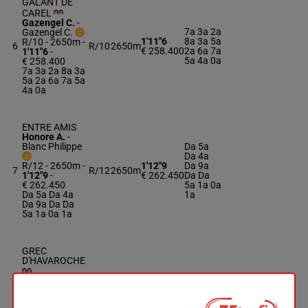
GALANT DE
CAREL
Gazengel C.
-
7a 3a 2a
Gazengel C.
1'11"6
8a 3a 5a
R/10 - 2650m
-
6
R/10
2650m
€ 258.400
2a 6a 7a
1'11"6
-
5a 4a 0a
€ 258.400
7a 3a 2a 8a 3a
5a 2a 6a 7a 5a
4a 0a
ENTRE AMIS
Honore A.
-
Blanc Philippe
Da 5a
Da 4a
R/12 - 2650m
-
1'12"9
Da 9a
7
R/12
2650m
1'12"9
-
€ 262.450
Da Da
€ 262.450
5a 1a 0a
Da 5a Da 4a
1a
Da 9a Da Da
5a 1a 0a 1a
GREC
D'HAVAROCHE
Brossard N. R.
0a 4a 4a
-
Celis Gregory
1'10"5
3a 1a 1a
8
R/10
2650m