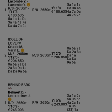
Lacombe Y.
-
5a 1a 1a
Lacombe Y.
1'11"8
Da 3a 4a
R/8 - 2650m
-
1
R/8
2650m
€ 180.635
4a 7a Da
1'11"8
-
4a 7a 2a
€ 180.635
5a 1a 1a Da
3a 4a 4a 7a
Da 4a 7a 2a
IDOLE OF
LOVE
Criado M.
-
0a 6a 9a
Varin E.
Da 2a 3a
1'12"0
M/8 - 2650m
-
2
M/8
2650m
Da 1a
€ 206.850
1'12"0
-
Da Da
€ 206.850
9a 6a
0a 6a 9a Da
2a 3a Da 1a
Da Da 9a 6a
BEHIND BARS
Bekaert D.
-
3a 1a 6a
Untersteiner J.
5a 0a 5a
1'10"8
3
R/9
2650m
4a 2a 1a
R/9 - 2650m
-
€ 243.003
1a 0a
1'10"8
-
(23) 1a
€ 243.003