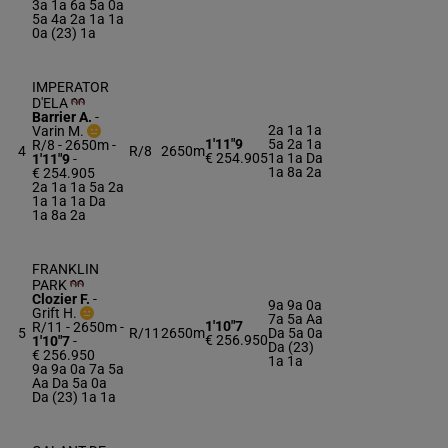
3a 1a 6a 5a 0a
5a 4a 2a 1a 1a
0a (23) 1a
IMPERATOR
D'ELA
Barrier A.
-
2a 1a 1a
Varin M.
1'11"9
5a 2a 1a
R/8 - 2650m
-
4
R/8
2650m
€ 254.905
1a 1a Da
1'11"9
-
1a 8a 2a
€ 254.905
2a 1a 1a 5a 2a
1a 1a 1a Da
1a 8a 2a
FRANKLIN
PARK
Clozier F.
-
9a 9a 0a
Grift H.
7a 5a Aa
1'10"7
R/11 - 2650m
-
5
R/11
2650m
Da 5a 0a
€ 256.950
1'10"7
-
Da (23)
€ 256.950
1a 1a
9a 9a 0a 7a 5a
Aa Da 5a 0a
Da (23) 1a 1a