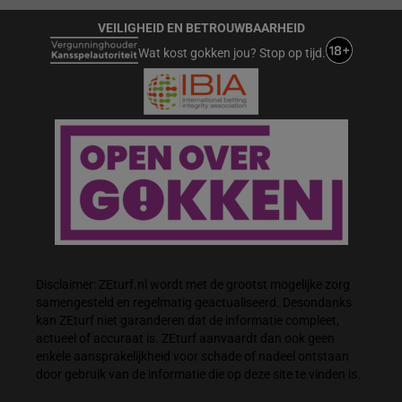
VEILIGHEID EN BETROUWBAARHEID
Wat kost gokken jou? Stop op tijd.
Disclaimer: ZEturf.nl wordt met de grootst mogelijke zorg
samengesteld en regelmatig geactualiseerd. Desondanks
kan ZEturf niet garanderen dat de informatie compleet,
actueel of accuraat is. ZEturf aanvaardt dan ook geen
enkele aansprakelijkheid voor schade of nadeel ontstaan
door gebruik van de informatie die op deze site te vinden is.