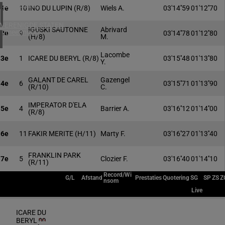
1 meeting(s)
1e
10
INO DU LUPIN
(R/8)
Wiels A.
03'14''59
01'12''70
VERENIGDE STATEN
IGUSKI SAUTONNE
Abrivard
4 meeting(s)
2e
9
03'14''78
01'12''80
(H/8)
M.
Lacombe
3e
1
ICARE DU BERYL
(R/8)
03'15''48
01'13''80
Y.
GALANT DE CAREL
Gazengel
4e
6
03'15''71
01'13''90
(R/10)
C.
IMPERATOR D'ELA
5e
4
Barrier A.
03'16''12
01'14''00
(R/8)
6e
11
FAKIR MERITE
(H/11)
Marty F.
03'16''27
01'13''40
FRANKLIN PARK
7e
5
Clozier F.
03'16''40
01'14''10
(R/11)
Record/Wi
G/L
Afstand
Prestaties
Quotering
SG
SP
ZS
Z
nsom
Live
ICARE DU
BERYL