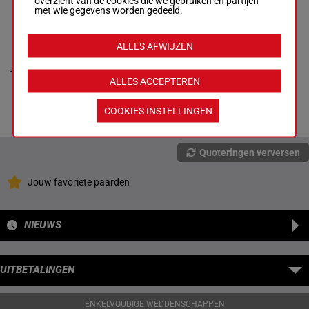
overzicht van de cookies die we gebruiken en partijen
met wie gegevens worden gedeeld.
FAKIR MERITE
ALLES AFWIJZEN
Marty F.
-
Dm 8a
Marty F.
0a 5a 7a
1'09"7
H/11 - 2675m
11
H/11
2675m
1a 5a 3a
€ 558.960
-
1'09"7
-
ALLES ACCEPTEREN
0a 3a 3a
€ 558.960
9a
Dm 8a 0a 5a
7a 1a 5a 3a 0a
COOKIES INSTELLINGEN
3a 3a 9a
Quoteringen verversen
Jouw favoriete paarden
NIEUWS
UITBETALINGEN
ENKELVOUDIGE WEDDENSCHAPPEN