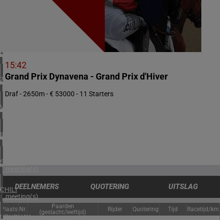
1 meeting(s)
DENEMARKEN
1 meeting(s)
NOORWEGEN
1 meeting(s)
15:42
Grand Prix Dynavena - Grand Prix d'Hiver
ZUID-AFRIKA
1 meeting(s)
Draf - 2650m - € 53000 - 11 Starters
VERENIGD KONINKRIJK
4 meeting(s)
IERLAND
2 meeting(s)
SPANJE
1 meeting(s)
DEELNEMERS
QUOTERING
UITSLAG
CHILI
1 meeting(s)
Paarden
Plaats
Nr.
Rijder
Quotering
Tijd
Racetijd/km
(geslacht/leeftijd)
URUGUAY