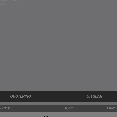
g(s)
QUOTERING
UITSLAG
leeftijd)
Rijder
Quoter