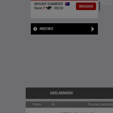
4 meetin
MOUNT GAMBIER
WEDDEN
Race
7
-
09:20
NIEUWS
DEELNEMERS
Plaats
Nr.
Paarden (geslacht/