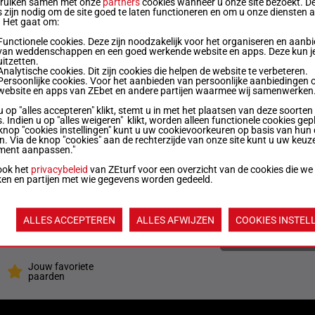
bruiken samen met onze
partners
cookies wanneer u onze site bezoekt. D
 zijn nodig om de site goed te laten functioneren en om u onze diensten 
. Het gaat om:
 kg
1h 2p 6p 1p 3p (23) 2p 4p 3p
Functionele cookies. Deze zijn noodzakelijk voor het organiseren en aanb
van weddenschappen en een goed werkende website en apps. Deze kun je
uitzetten.
Analytische cookies. Dit zijn cookies die helpen de website te verbeteren.
 kg
1h 1p 6p 4p 4p
Persoonlijke cookies. Voor het aanbieden van persoonlijke aanbiedingen 
website en apps van ZEbet en andere partijen waarmee wij samenwerken
u op "alles accepteren" klikt, stemt u in met het plaatsen van deze soorten
. Indien u op "alles weigeren" klikt, worden alleen functionele cookies gep
 kg
5h 1h 1p 1p 1p 4p 1p (23) 8p 12p 8p
knop "cookies instellingen" kunt u uw cookievoorkeuren op basis van hun 
en. Via de knop "cookies" aan de rechterzijde van onze site kunt u uw keuz
ment aanpassen."
 kg
3h 3h 2h 1h 2h 1h 6p 5p 5p 3p (23) 3p 6p
ook het
privacybeleid
van ZEturf voor een overzicht van de cookies die we
ken en partijen met wie gegevens worden gedeeld.
 kg
1h 1h 1h Th 6p 8p 4p (23) 6p 6p
ALLES ACCEPTEREN
ALLES AFWIJZEN
COOKIES INSTEL
Quoteringen ve
Jouw favoriete
paarden