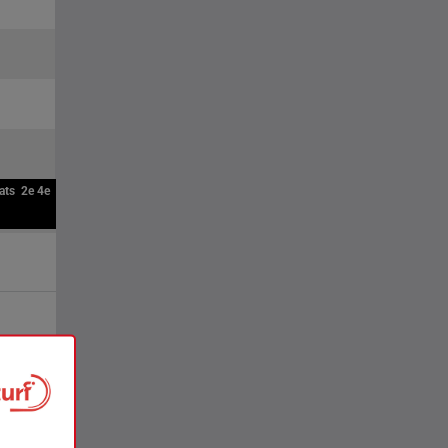
ats
2e
4e