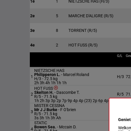
1e
1
NIETZSCHE HAS
(H/3)
2e
5
MARCHE D'ALIGRE
(R/5)
3e
8
TORRENT
(R/5)
4e
2
HOT FUSS
(R/5)
G/L
Ge
NIETZSCHE HAS
Philipperon L.
-
Marcel Roland
1
H/3
72
H/3 -
72.5 kg
2h 3h 4h 1h 1h 1h
HOT FUSS
Skelton H.
-
Dascombe T.
2
R/5
71
R/5 -
71.5 kg
1h 2h 3p 3p 2p 7p 9p 4p 4p (23) 2p 6p 4p
MISTER CESSNA
Mr J J Burke
-
F O'brien
3
R/5
71
R/5 -
71.5 kg
3s 3h 1h 3h Ah
Geniet
STATIC
Bowen Sea.
-
Mccain D.
Welkom 
4
R/5
71