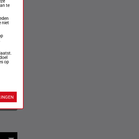
eze
aan te
ieden
 niet
op
.
laatst.
doel
es op
LINGEN
rversen