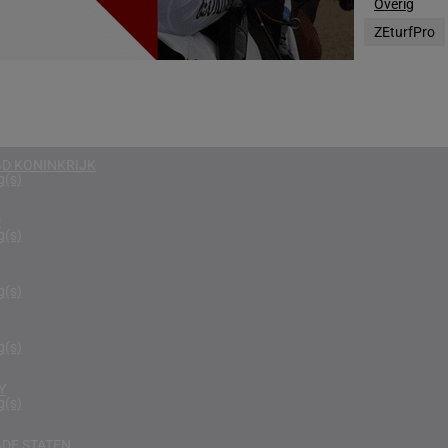
Overig
g(s)
ZEturfPro
EGEN
g(s)
RIKA
g(s)
D KONINKRIJK
g(s)
D
g(s)
g(s)
g(s)
Y
g(s)
DE STATEN