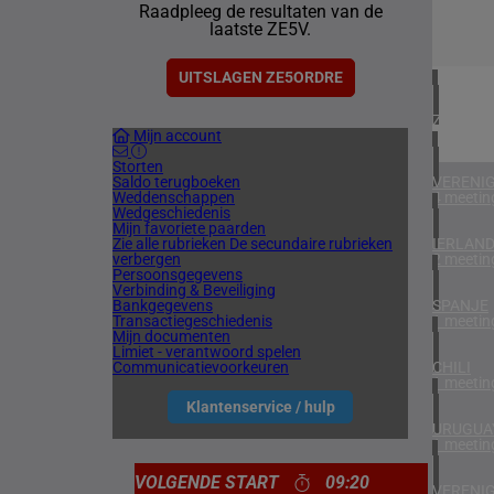
Raadpleeg de resultaten van de
1 meetin
laatste ZE5V.
NOORW
1 meetin
UITSLAGEN ZE5ORDRE
ZUID-AF
Mijn account
1 meetin
Storten
Saldo terugboeken
VERENIG
Weddenschappen
4 meetin
Wedgeschiedenis
Mijn favoriete paarden
Zie alle rubrieken
De secundaire rubrieken
IERLAN
verbergen
2 meetin
Persoonsgegevens
Verbinding & Beveiliging
Bankgegevens
SPANJE
Transactiegeschiedenis
1 meetin
Mijn documenten
Limiet - verantwoord spelen
Communicatievoorkeuren
CHILI
1 meetin
Klantenservice / hulp
URUGUA
1 meetin
VOLGENDE START
09:20
VERENIG