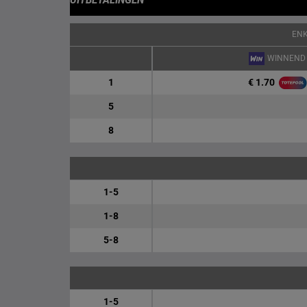
UITBETALINGEN
EN
WINNEND
€ 1.70
1
5
8
1-5
1-8
5-8
1-5