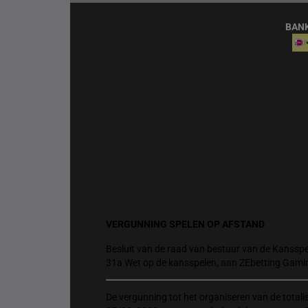
BAN
VERGUNNING SPELEN OP AFSTAND
Besluit van de raad van bestuur van de Kansspel
31a Wet op de kansspelen, aan ZEbetting Gami
De vergunning tot het organiseren van de total