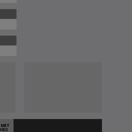
T MET
KIES