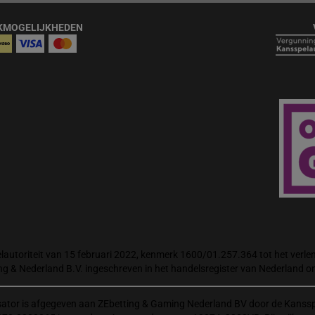
KMOGELIJKHEDEN
autoriteit van 15 februari 2022, kenmerk 1600/01.257.364 tot het verlene
ng & Nederland B.V. ingeschreven in het handelsregister van Nederland
isator is afgegeven aan ZEbetting & Gaming Nederland BV door de Kanssp