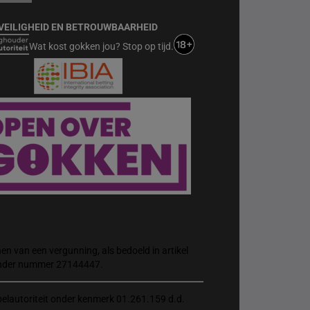
VEILIGHEID EN BETROUWBAARHEID
Wat kost gokken jou? Stop op tijd.
n van een vergunning, als bedoeld in artikel
 onder nummer 27144447.
elautoriteit onder kenmerk 01.261.159 d.d.