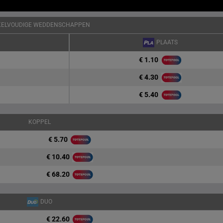
KELVOUDIGE WEDDENSCHAPPEN
PLAATS
€ 1.10
€ 4.30
€ 5.40
KOPPEL
€ 5.70
€ 10.40
€ 68.20
DUO
€ 22.60